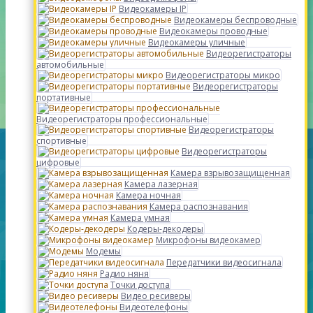
Видеокамеры IP
Видеокамеры беспроводные
Видеокамеры проводные
Видеокамеры уличные
Видеорегистраторы
автомобильные
Видеорегистраторы микро
Видеорегистраторы
портативные
Видеорегистраторы профессиональные
Видеорегистраторы
спортивные
Видеорегистраторы
цифровые
Камера взрывозащищенная
Камера лазерная
Камера ночная
Камера распознавания
Камера умная
Кодеры-декодеры
Микрофоны видеокамер
Модемы
Передатчики видеосигнала
Радио няня
Точки доступа
Видео ресиверы
Видеотелефоны