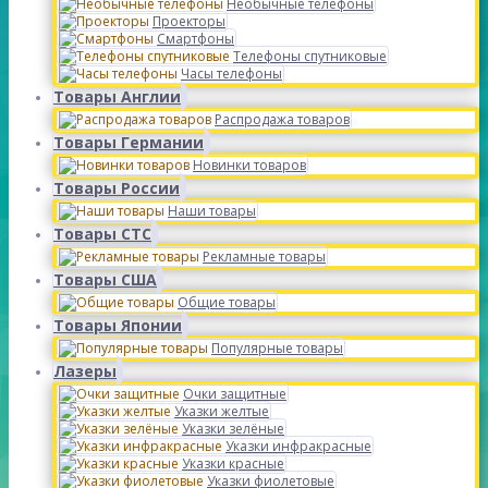
Необычные телефоны
Проекторы
Смартфоны
Телефоны спутниковые
Часы телефоны
Товары Англии
Распродажа товаров
Товары Германии
Новинки товаров
Товары России
Наши товары
Товары СТС
Рекламные товары
Товары США
Общие товары
Товары Японии
Популярные товары
Лазеры
Очки защитные
Указки желтые
Указки зелёные
Указки инфракрасные
Указки красные
Указки фиолетовые