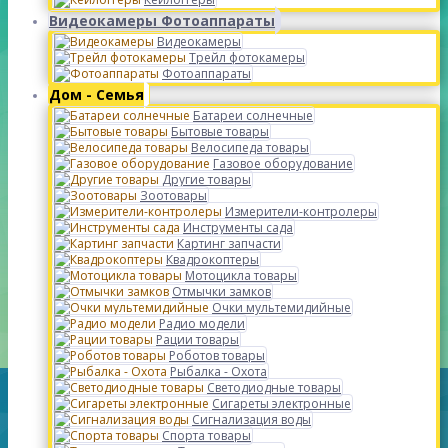
Видеокамеры Фотоаппараты
Видеокамеры
Трейл фотокамеры
Фотоаппараты
Дом - Семья
Батареи солнечные
Бытовые товары
Велосипеда товары
Газовое оборудование
Другие товары
Зоотовары
Измерители-контролеры
Инструменты сада
Картинг запчасти
Квадрокоптеры
Мотоцикла товары
Отмычки замков
Очки мультемидийные
Радио модели
Рации товары
Роботов товары
Рыбалка - Охота
Светодиодные товары
Сигареты электронные
Сигнализация воды
Спорта товары