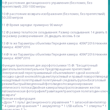
9 @ расстояние дистанционного управления (без помех, без
препятствий): 200-1000 метры
10 @ расстояние возврата изображения (без помех, без препятствий)
50-200 метров
11 @ Время зарядки: примерно 90 минут
12 @ размер тела/после складывания: Размер складывания: 14 девять 8
см размер разворачивания: 26 двадцать восемь 8 см
13 @ те же Параметры объектива Передняя камера: 4096*2016 Нижняя
Камера: 4096*2016
14 @ те же Параметры объектива Передняя камера: 4096*2016 Нижняя
Камера: 4096*2016
Функция приложения для аэрофотосъемки 15 @: "Бесщеточный
двигатель/интеллектуальное Предотвращение препятствий/
Электрический перестраиваемый объектив/взлет одной кнопкой/
посадка одной кнопкой/подъем/спуск/левый и правый поворот/вперед/
назад/левый полет/правый полет/умный следовать/рулон/Безголовый
режим/быстрый/медленный/фото/видео/позиционирование
оптического потока/Двойная камера/лицо/распознавание жестов
Автоматическая фотография/Гравитация/траектория полета/один ключ
возврата"
Полная конфигурация:
«Дрон * 1 пульт дистанционного управления * 1 запасной вентилятор
* 4 сумки для хранения * 1 аккумулятор * 1 USB-кабель * 1 отвертка * 1
руководство * 2»