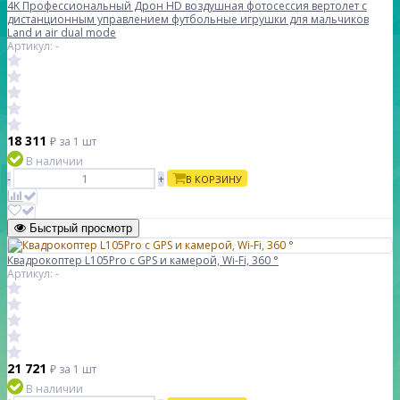
4K Профессиональный Дрон HD воздушная фотосессия вертолет с
дистанционным управлением футбольные игрушки для мальчиков
Land и air dual mode
Артикул: -
18 311
₽
за 1 шт
В наличии
-
+
В КОРЗИНУ
Быстрый просмотр
Квадрокоптер L105Pro с GPS и камерой, Wi-Fi, 360 °
Артикул: -
21 721
₽
за 1 шт
В наличии