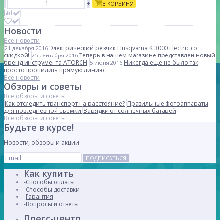
-
+
В КОРЗИНУ
Новости
Все новости
Электрический резчик Husqvarna K 3000 Electric со
21 декабря 2016
скидкой!
Теперь в нашем магазине представлен новый
25 сентября 2016
бренд инструмента ATORCH
Никогда еще не было так
5 июня 2016
просто пропилить прямую линию
Все новости
Обзоры и советы
Все обзоры и советы
Как отследить транспорт на расстояние?
Правильные фотоаппараты
для повседневной съемки
Зарядки от солнечных батарей
Все обзоры и советы
Будьте в курсе!
Новости, обзоры и акции
ПОДПИСАТЬСЯ
Как купить
Способы оплаты
Способы доставки
Гарантия
Вопросы и ответы
Пресс-центр