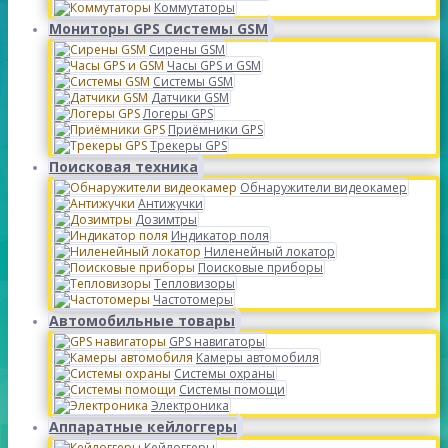
Коммутаторы
Мониторы GPS Системы GSM
Сирены GSM
Часы GPS и GSM
Системы GSM
Датчики GSM
Логеры GPS
Приёмники GPS
Трекеры GPS
Поисковая техника
Обнаружители видеокамер
Антижучки
Дозимтры
Индикатор поля
Ниленейный локатор
Поисковые приборы
Тепловизоры
Частотомеры
Автомобильные товары
GPS навигаторы
Камеры автомобиля
Системы охраны
Системы помощи
Электроника
Аппаратные кейлоггеры
Кейлоггеры