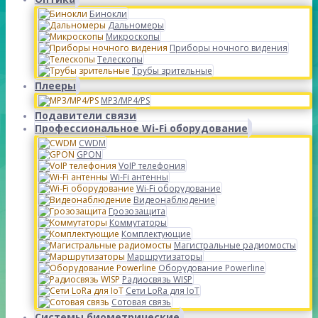
Бинокли
Дальномеры
Микроскопы
Приборы ночного видения
Телескопы
Трубы зрительные
Плееры
MP3/MP4/PS
Подавители связи
Профессиональное Wi-Fi оборудование
CWDM
GPON
VoIP телефония
Wi-Fi антенны
Wi-Fi оборудование
Видеонаблюдение
Грозозащита
Коммутаторы
Комплектующие
Магистральные радиомосты
Маршрутизаторы
Оборудование Powerline
Радиосвязь WISP
Сети LoRa для IoT
Сотовая связь
Системы биометрические