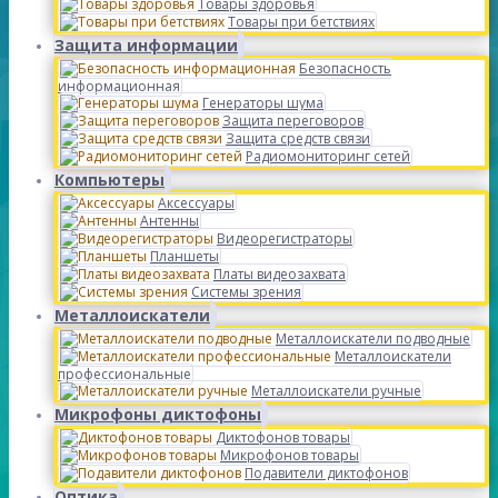
Товары здоровья
Товары при бетствиях
Защита информации
Безопасность
информационная
Генераторы шума
Защита переговоров
Защита средств связи
Радиомониторинг сетей
Компьютеры
Аксессуары
Антенны
Видеорегистраторы
Планшеты
Платы видеозахвата
Системы зрения
Металлоискатели
Металлоискатели подводные
Металлоискатели
профессиональные
Металлоискатели ручные
Микрофоны диктофоны
Диктофонов товары
Микрофонов товары
Подавители диктофонов
Оптика