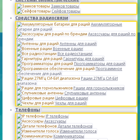
Замков товары
Сейфов товары
Средства радиосвязи
Аккумуляторные
батареи для раций
Аксессуары для раций по
брендам
Антенны для раций
Военные рации
Все радиостанции
Гарнитуры для раций
Программаторы для раций
Программное
обеспечение для раций
Рации 27МГц СИ-БИ
диапазона
Рации для горнолыжников
Спутниковые антенны
Цифровые рации
Чехлы для раций
Телефоны
IP телефоны
Аксессуары
Детали телефонов
Изменители голоса
Коммуникаторы