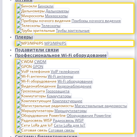
Бинокли
Дальномеры
Микроскопы
Приборы ночного видения
Телескопы
Трубы зрительные
Плееры
MP3/MP4/PS
Подавители связи
Профессиональное Wi-Fi оборудование
CWDM
GPON
VoIP телефония
Wi-Fi антенны
Wi-Fi оборудование
Видеонаблюдение
Грозозащита
Коммутаторы
Комплектующие
Магистральные радиомосты
Маршрутизаторы
Оборудование Powerline
Радиосвязь WISP
Сети LoRa для IoT
Сотовая связь
Системы биометрические