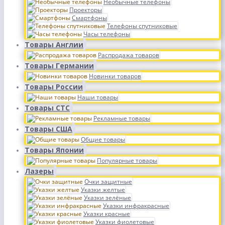
Необычные телефоны
Проекторы
Смартфоны
Телефоны спутниковые
Часы телефоны
Товары Англии
Распродажа товаров
Товары Германии
Новинки товаров
Товары России
Наши товары
Товары СТС
Рекламные товары
Товары США
Общие товары
Товары Японии
Популярные товары
Лазеры
Очки защитные
Указки желтые
Указки зелёные
Указки инфракрасные
Указки красные
Указки фиолетовые