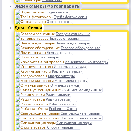
Видеокамеры Фотоаппараты
Видеокамеры
Трейл фотокамеры
Фотоаппараты
Дом - Семья
Батареи солнечные
Бытовые товары
Велосипеда товары
Газовое оборудование
Другие товары
Зоотовары
Измерители-контролеры
Инструменты сада
Картинг запчасти
Квадрокоптеры
Мотоцикла товары
Отмычки замков
Очки мультемидийные
Радио модели
Рации товары
Роботов товары
Рыбалка - Охота
Светодиодные товары
Сигареты электронные
Сигнализация воды
Спорта товары