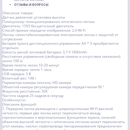
ОТЗЫВЫ И ВОПРОСЫ
Описание товара:
Датчик давления: установка высоты
Позиционер: позиционирование оптического потока
Двигатель: 1503 бесщеточный двигатель
Способ приема передачи изображения: 2.4 Wi-Fi
Линзы: самостабилизированные электронные линзы с защитой от
сотрясения
Батарея пульта дистанционного управления: AA * 3 приобретается
отдельно
Емкость умной литиевой батареи: 3,7 V 1800mAh
Расстояние управления (свободные помехи и отсутствие окклюзии):
около 100 м
Время полета: около 10-20 минут
Время зарядки: около 1 часа
USB-зарядка: 5 В
Взлетный вес: 148 г
Параметры камеры пиксель: HD камера
Объектив камеры регулируемая камера передатчиком 90 °
Фокусное расстояние: 50X
Частота кадров 25 кадров в секунду
Особенности:
Описание функций:
1. Передняя линза размещена с широкоугольным Wi-Fi высокой
четкости, первые две линзы могут переключаться между
горизонтальными и вертикальными функциями экрана, нижний
объектив высокой четкости с оптическим потоком может переключать
угол камеры, наклон сервопривода панорамирования предназначен