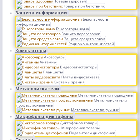
Товары здоровья
Товары при бетствиях
Защита информации
Безопасность
информационная
Генераторы шума
Защита переговоров
Защита средств связи
Радиомониторинг сетей
Компьютеры
Аксессуары
Антенны
Видеорегистраторы
Планшеты
Платы видеозахвата
Системы зрения
Металлоискатели
Металлоискатели подводные
Металлоискатели
профессиональные
Металлоискатели ручные
Микрофоны диктофоны
Диктофонов товары
Микрофонов товары
Подавители диктофонов
Оптика