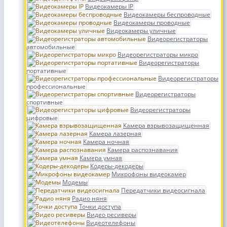
Видеокамеры IP
Видеокамеры беспроводные
Видеокамеры проводные
Видеокамеры уличные
Видеорегистраторы
автомобильные
Видеорегистраторы микро
Видеорегистраторы
портативные
Видеорегистраторы
профессиональные
Видеорегистраторы
спортивные
Видеорегистраторы
цифровые
Камера взрывозащищенная
Камера лазерная
Камера ночная
Камера распознавания
Камера умная
Кодеры-декодеры
Микрофоны видеокамер
Модемы
Передатчики видеосигнала
Радио няня
Точки доступа
Видео ресиверы
Видеотелефоны