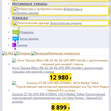
Интимные товары
Вибраторы и
вибромассажеры
Одежда
Экзотическая одежда
Новинки
NEW
Хиты продаж
ХИТ
Скидки
%
Анти Трекер iMars N6 2G 3G 4G GPS WIFI Handle с различными
герцами для каждой страны
12 980
₽
Zastone ZT-X6 UHF 400-470MHz 16CH Walkie Talkie Портативный
портативный приемопередатчик Toy Ham Радио - Черный EU
штекер
8 899
₽