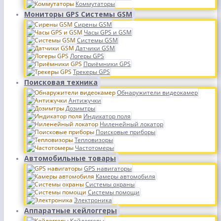
Коммутаторы
Мониторы GPS Системы GSM
Сирены GSM
Часы GPS и GSM
Системы GSM
Датчики GSM
Логеры GPS
Приёмники GPS
Трекеры GPS
Поисковая техника
Обнаружители видеокамер
Антижучки
Дозимтры
Индикатор поля
Ниленейный локатор
Поисковые приборы
Тепловизоры
Частотомеры
Автомобильные товары
GPS навигаторы
Камеры автомобиля
Системы охраны
Системы помощи
Электроника
Аппаратные кейлоггеры
Кейлоггеры