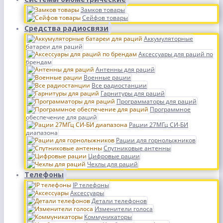
Замков товары
Сейфов товары
Средства радиосвязи
Аккумуляторные
батареи для раций
Аксессуары для раций по
брендам
Антенны для раций
Военные рации
Все радиостанции
Гарнитуры для раций
Программаторы для раций
Программное
обеспечение для раций
Рации 27МГц СИ-БИ
диапазона
Рации для горнолыжников
Спутниковые антенны
Цифровые рации
Чехлы для раций
Телефоны
IP телефоны
Аксессуары
Детали телефонов
Изменители голоса
Коммуникаторы