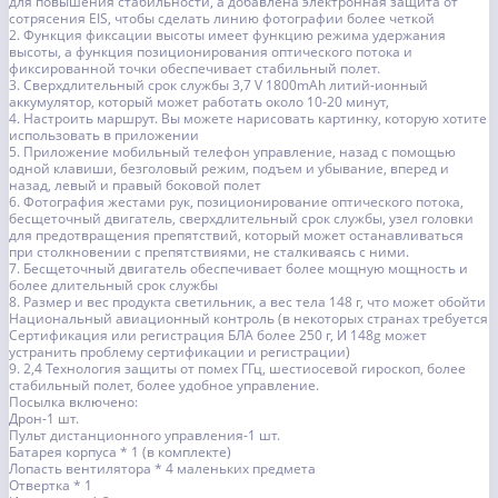
для повышения стабильности, а добавлена электронная защита от
сотрясения EIS, чтобы сделать линию фотографии более четкой
2. Функция фиксации высоты имеет функцию режима удержания
высоты, а функция позиционирования оптического потока и
фиксированной точки обеспечивает стабильный полет.
3. Сверхдлительный срок службы 3,7 V 1800mAh литий-ионный
аккумулятор, который может работать около 10-20 минут,
4. Настроить маршрут. Вы можете нарисовать картинку, которую хотите
использовать в приложении
5. Приложение мобильный телефон управление, назад с помощью
одной клавиши, безголовый режим, подъем и убывание, вперед и
назад, левый и правый боковой полет
6. Фотография жестами рук, позиционирование оптического потока,
бесщеточный двигатель, сверхдлительный срок службы, узел головки
для предотвращения препятствий, который может останавливаться
при столкновении с препятствиями, не сталкиваясь с ними.
7. Бесщеточный двигатель обеспечивает более мощную мощность и
более длительный срок службы
8. Размер и вес продукта светильник, а вес тела 148 г, что может обойти
Национальный авиационный контроль (в некоторых странах требуется
Сертификация или регистрация БЛА более 250 г, И 148g может
устранить проблему сертификации и регистрации)
9. 2,4 Технология защиты от помех ГГц, шестиосевой гироскоп, более
стабильный полет, более удобное управление.
Посылка включено:
Дрон-1 шт.
Пульт дистанционного управления-1 шт.
Батарея корпуса * 1 (в комплекте)
Лопасть вентилятора * 4 маленьких предмета
Отвертка * 1