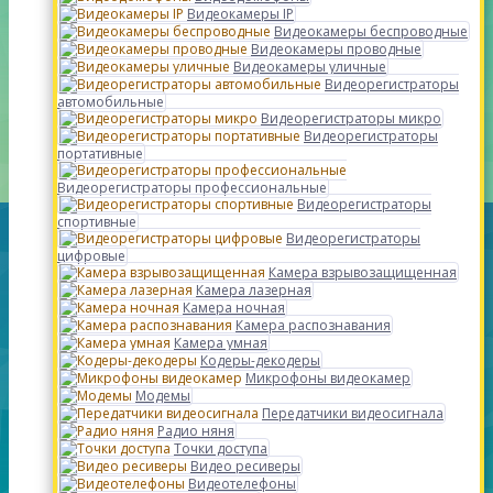
Видеокамеры IP
Видеокамеры беспроводные
Видеокамеры проводные
Видеокамеры уличные
Видеорегистраторы
автомобильные
Видеорегистраторы микро
Видеорегистраторы
портативные
Видеорегистраторы профессиональные
Видеорегистраторы
спортивные
Видеорегистраторы
цифровые
Камера взрывозащищенная
Камера лазерная
Камера ночная
Камера распознавания
Камера умная
Кодеры-декодеры
Микрофоны видеокамер
Модемы
Передатчики видеосигнала
Радио няня
Точки доступа
Видео ресиверы
Видеотелефоны