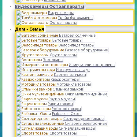
Видеокамеры Фотоаппараты
Видеокамеры
Трейл фотокамеры
Фотоаппараты
Дом - Семья
Батареи солнечные
Бытовые товары
Велосипеда товары
Газовое оборудование
Другие товары
Зоотовары
Измерители-контролеры
Инструменты сада
Картинг запчасти
Квадрокоптеры
Мотоцикла товары
Отмычки замков
Очки мультемидийные
Радио модели
Рации товары
Роботов товары
Рыбалка - Охота
Светодиодные товары
Сигареты электронные
Сигнализация воды
Спорта товары