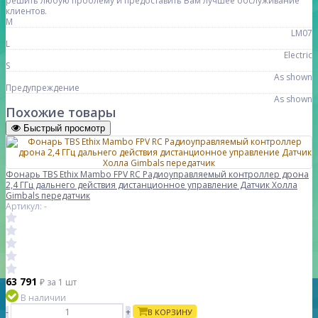
решить любую проблему и предоставить Вам лучшее обслуживание
клиентов.
M
LM07
L
Electric
S
As shown
Предупреждение
As shown
Похожие товары
Быстрый просмотр
Фонарь TBS Ethix Mambo FPV RC Радиоуправляемый контроллер дрона
2,4 ГГц дальнего действия дистанционное управление Датчик Холла
Gimbals передатчик
Артикул: -
63 791
₽
за 1 шт
В наличии
-
+
В КОРЗИНУ