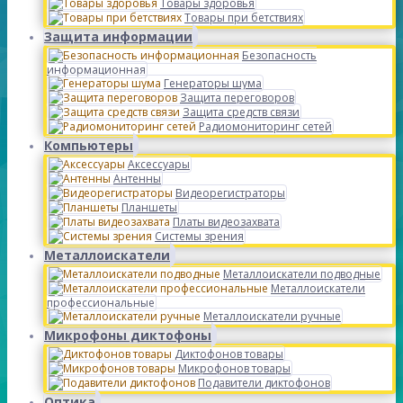
Товары здоровья
Товары при бетствиях
Защита информации
Безопасность
информационная
Генераторы шума
Защита переговоров
Защита средств связи
Радиомониторинг сетей
Компьютеры
Аксессуары
Антенны
Видеорегистраторы
Планшеты
Платы видеозахвата
Системы зрения
Металлоискатели
Металлоискатели подводные
Металлоискатели
профессиональные
Металлоискатели ручные
Микрофоны диктофоны
Диктофонов товары
Микрофонов товары
Подавители диктофонов
Оптика