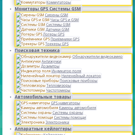
Коммутаторы
Мониторы GPS Системы GSM
Сирены GSM
Часы GPS и GSM
Системы GSM
Датчики GSM
Логеры GPS
Приёмники GPS
Трекеры GPS
Поисковая техника
Обнаружители видеокамер
Антижучки
Дозимтры
Индикатор поля
Ниленейный локатор
Поисковые приборы
Тепловизоры
Частотомеры
Автомобильные товары
GPS навигаторы
Камеры автомобиля
Системы охраны
Системы помощи
Электроника
Аппаратные кейлоггеры
Кейлоггеры