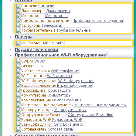
Бинокли
Дальномеры
Микроскопы
Приборы ночного видения
Телескопы
Трубы зрительные
Плееры
MP3/MP4/PS
Подавители связи
Профессиональное Wi-Fi оборудование
CWDM
GPON
VoIP телефония
Wi-Fi антенны
Wi-Fi оборудование
Видеонаблюдение
Грозозащита
Коммутаторы
Комплектующие
Магистральные радиомосты
Маршрутизаторы
Оборудование Powerline
Радиосвязь WISP
Сети LoRa для IoT
Сотовая связь
Системы биометрические