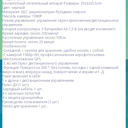
Беспилотный летательный аппарат Размеры: 35x32x5.5cm
Цвет: черный
Материал: АБС (акрилонитрил бутадиен стирол)
Пиксель камеры: 1080P
Режим управления: управление через приложение/дистанционное
управление
Батарея контроллера: 3 батарейки AA 1,5 В (не входят в комплект)
Время зарядки: около 200 минут
Расстояние управления: около 500 м
Время полета: около 25 минут
Особенности:
-Складной, с чехлом для хранения, удобно носить с собой.
-С камерой 1080p HD, профессиональная аэрофотосъемка.
-Местоположение GPS.
-2,4G wifi Пульт дистанционного управления.
-Функция: Поворот на 360 °, без головы, посадка с одной клавишей,
вверх и вниз, вперед и назад, поворот влево и вправо и т. Д.
Пакет включает в себя:
1 x дрона с дистанционным управлением
Пульт ДУ (1 шт.);
Зарядный кабель-1 шт.;
4 х запасных лопастей
4 x защита кронштейна
Руководство пользователя (1 шт.)
Чехол для хранения-1 шт.;