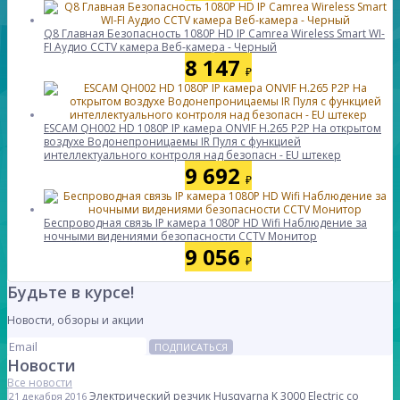
Q8 Главная Безопасность 1080P HD IP Camrea Wireless Smart WI-
FI Аудио CCTV камера Веб-камера - Черный
8 147
₽
ESCAM QH002 HD 1080P IP камера ONVIF H.265 P2P На открытом
воздухе Водонепроницаемы IR Пуля с функцией
интеллектуального контроля над безопасн - EU штекер
9 692
₽
Беспроводная связь IP камера 1080P HD Wifi Наблюдение за
ночными видениями безопасности CCTV Монитор
9 056
₽
Будьте в курсе!
Новости, обзоры и акции
ПОДПИСАТЬСЯ
Новости
Все новости
Электрический резчик Husqvarna K 3000 Electric со
21 декабря 2016