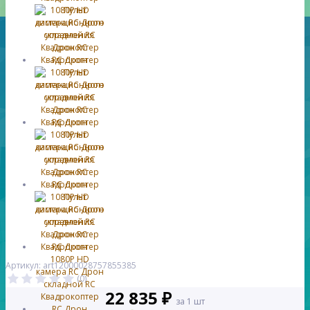
Артикул: art12000028757855385
(0)
22 835 ₽
за 1 шт