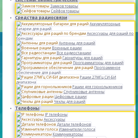
Замков товары
Сейфов товары
Средства радиосвязи
Аккумуляторные
батареи для раций
Аксессуары для раций по
брендам
Антенны для раций
Военные рации
Все радиостанции
Гарнитуры для раций
Программаторы для раций
Программное
обеспечение для раций
Рации 27МГц СИ-БИ
диапазона
Рации для горнолыжников
Спутниковые антенны
Цифровые рации
Чехлы для раций
Телефоны
IP телефоны
Аксессуары
Детали телефонов
Изменители голоса
Коммуникаторы