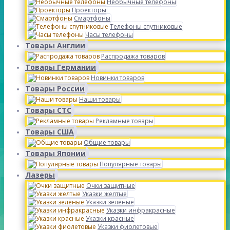
Необычные телефоны
Проекторы
Смартфоны
Телефоны спутниковые
Часы телефоны
Товары Англии
Распродажа товаров
Товары Германии
Новинки товаров
Товары России
Наши товары
Товары СТС
Рекламные товары
Товары США
Общие товары
Товары Японии
Популярные товары
Лазеры
Очки защитные
Указки желтые
Указки зелёные
Указки инфракрасные
Указки красные
Указки фиолетовые