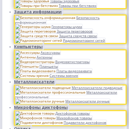
Товары здоровья
Товары при бетствиях
Защита информации
Безопасность
информационная
Генераторы шума
Защита переговоров
Защита средств связи
Радиомониторинг сетей
Компьютеры
Аксессуары
Антенны
Видеорегистраторы
Планшеты
Платы видеозахвата
Системы зрения
Металлоискатели
Металлоискатели подводные
Металлоискатели
профессиональные
Металлоискатели ручные
Микрофоны диктофоны
Диктофонов товары
Микрофонов товары
Подавители диктофонов
Оптика