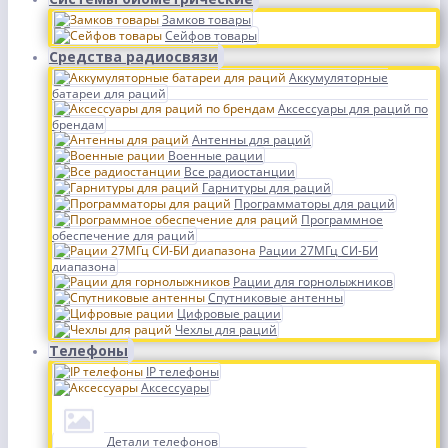
Замков товары
Сейфов товары
Средства радиосвязи
Аккумуляторные
батареи для раций
Аксессуары для раций по
брендам
Антенны для раций
Военные рации
Все радиостанции
Гарнитуры для раций
Программаторы для раций
Программное
обеспечение для раций
Рации 27МГц СИ-БИ
диапазона
Рации для горнолыжников
Спутниковые антенны
Цифровые рации
Чехлы для раций
Телефоны
IP телефоны
Аксессуары
Детали телефонов