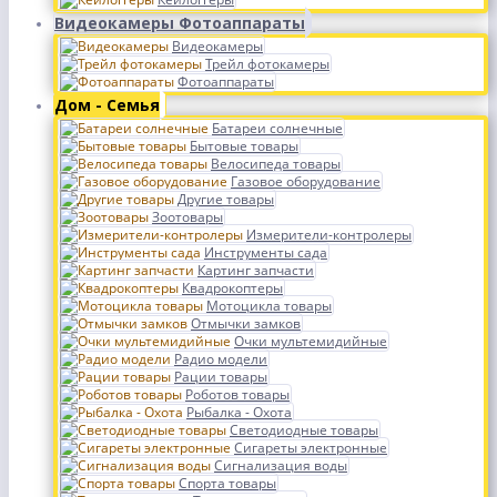
Видеокамеры Фотоаппараты
Видеокамеры
Трейл фотокамеры
Фотоаппараты
Дом - Семья
Батареи солнечные
Бытовые товары
Велосипеда товары
Газовое оборудование
Другие товары
Зоотовары
Измерители-контролеры
Инструменты сада
Картинг запчасти
Квадрокоптеры
Мотоцикла товары
Отмычки замков
Очки мультемидийные
Радио модели
Рации товары
Роботов товары
Рыбалка - Охота
Светодиодные товары
Сигареты электронные
Сигнализация воды
Спорта товары