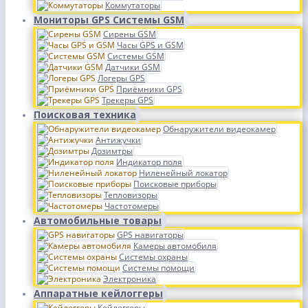
Коммутаторы
Мониторы GPS Системы GSM
Сирены GSM
Часы GPS и GSM
Системы GSM
Датчики GSM
Логеры GPS
Приёмники GPS
Трекеры GPS
Поисковая техника
Обнаружители видеокамер
Антижучки
Дозимтры
Индикатор поля
Ниленейный локатор
Поисковые приборы
Тепловизоры
Частотомеры
Автомобильные товары
GPS навигаторы
Камеры автомобиля
Системы охраны
Системы помощи
Электроника
Аппаратные кейлоггеры
Кейлоггеры