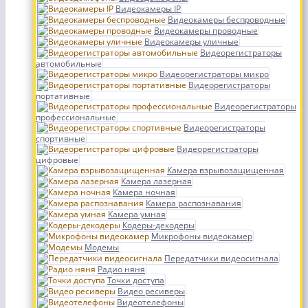
Видеокамеры IP
Видеокамеры беспроводные
Видеокамеры проводные
Видеокамеры уличные
Видеорегистраторы
автомобильные
Видеорегистраторы микро
Видеорегистраторы
портативные
Видеорегистраторы
профессиональные
Видеорегистраторы
спортивные
Видеорегистраторы
цифровые
Камера взрывозащищенная
Камера лазерная
Камера ночная
Камера распознавания
Камера умная
Кодеры-декодеры
Микрофоны видеокамер
Модемы
Передатчики видеосигнала
Радио няня
Точки доступа
Видео ресиверы
Видеотелефоны