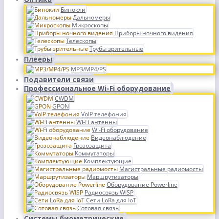
Бинокли
Дальномеры
Микроскопы
Приборы ночного видения
Телескопы
Трубы зрительные
Плееры
MP3/MP4/PS
Подавители связи
Профессиональное Wi-Fi оборудование
CWDM
GPON
VoIP телефония
Wi-Fi антенны
Wi-Fi оборудование
Видеонаблюдение
Грозозащита
Коммутаторы
Комплектующие
Магистральные радиомосты
Маршрутизаторы
Оборудование Powerline
Радиосвязь WISP
Сети LoRa для IoT
Сотовая связь
Системы биометрические