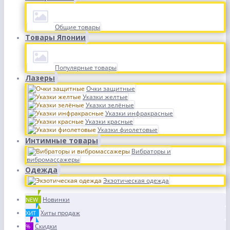
Общие товары
Товары Японии
Популярные товары
Лазеры
Очки защитные
Указки желтые
Указки зелёные
Указки инфракрасные
Указки красные
Указки фиолетовые
Интимные товары
Вибраторы и
вибромассажеры
Одежда
Экзотическая одежда
Новинки
NEW
Хиты продаж
ХИТ
Скидки
%