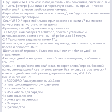
-С функцией Wi-Fi его можно подключать к приложениям, системе APK и
снимать фотографии, видео и передачу в реальном времени через
мобильный телефон изображения камеры.
-Нарисуйте на экране траекторию полета, Дрон будет летать автономно
по заданной траектории.
-Опыт VR 3D. Через мобильное приложение с очками VR вы можете
почувствовать пустоту с точки зрения.
-Производство мВ, музыкальное дополнение.
-3,7 Модульная батарея V 1800mAh, проста в установке и
использовании, время автономной работы до 15 минут.
-2,4 Технология защиты от помех ГГц.
-4 канала для подъема, спуска, вперед, назад, левого полета, правого
полета и поворота 360 °.
-Шестиосевой гироскоп, более плавный полет и более удобное
управление.
-Светодиодный огни делают полет более зрелищным, особенно в
темноте.
Функции: вверх/вниз, вперед/назад, поворот влево/вправо, боковой
полет, светодиодный светильник, режим без головы, автоматический
возврат одной кнопкой, режим удержания высоты, Wi-Fi FPV
Посылка включено:
1 х RG700PRO Радиоуправляемый Дрон
1 х пульт дистанционного управления
1 х литиевая батарея
1 х USB-кабель для зарядки
4 х запасных лезвия
1 х сумка для переноски
1 х Отвертка
1 х Руководство