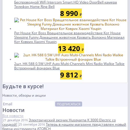
Беспроводной WiFi Intercom Smart HD Video DoorBell камера
Телефон Home Ring Bell
8 990
₽
Pet House Кот Boss Вращательное взаимодействие Кот House
Sleeping Funny Домашнее животное Кровать Волокно Материал
Кот Коврик Xiaomi Youpin
13 420
₽
2шт. HK-588 0.5W UHF Auto Multi-Channels Mini Radio Walkie Talkie
Встроенный фонарик Blue
9 812
₽
Будьте в курсе!
Новости, обзоры и акции
ПОДПИСАТЬСЯ
Новости
Все новости
Электрический резчик Husqvarna K 3000 Electric со
21 декабря 2016
скидкой!
Теперь в нашем магазине представлен новый
25 сентября 2016
бренд инструмента ATORCH