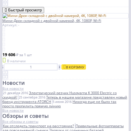
Быстрый просмотр
Мини-Дрон складной с двойной камерой, 4K, 1080P, Wi-Fi
Артикул: -
19 606
₽
за 1 шт
В наличии
-
+
В КОРЗИНУ
Новости
Все новости
Электрический резчик Husqvarna K 3000 Electric со
21 декабря 2016
скидкой!
Теперь в нашем магазине представлен новый
25 сентября 2016
бренд инструмента ATORCH
Никогда еще не было так
5 июня 2016
просто пропилить прямую линию
Все новости
Обзоры и советы
Все обзоры и советы
Как отследить транспорт на расстояние?
Правильные фотоаппараты
для повседневной съемки
Зарядки от солнечных батарей