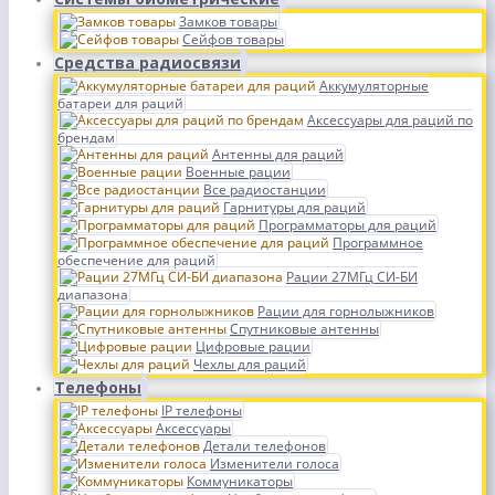
Замков товары
Сейфов товары
Средства радиосвязи
Аккумуляторные
батареи для раций
Аксессуары для раций по
брендам
Антенны для раций
Военные рации
Все радиостанции
Гарнитуры для раций
Программаторы для раций
Программное
обеспечение для раций
Рации 27МГц СИ-БИ
диапазона
Рации для горнолыжников
Спутниковые антенны
Цифровые рации
Чехлы для раций
Телефоны
IP телефоны
Аксессуары
Детали телефонов
Изменители голоса
Коммуникаторы