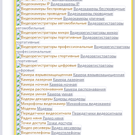
Видеокамеры IP
Видеокамеры беспроводные
Видеокамеры проводные
Видеокамеры уличные
Видеорегистраторы
автомобильные
Видеорегистраторы микро
Видеорегистраторы
портативные
Видеорегистраторы
профессиональные
Видеорегистраторы
спортивные
Видеорегистраторы
цифровые
Камера взрывозащищенная
Камера лазерная
Камера ночная
Камера распознавания
Камера умная
Кодеры-декодеры
Микрофоны видеокамер
Модемы
Передатчики видеосигнала
Радио няня
Точки доступа
Видео ресиверы
Видеотелефоны