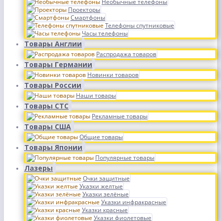
Необычные телефоны
Проекторы
Смартфоны
Телефоны спутниковые
Часы телефоны
Товары Англии
Распродажа товаров
Товары Германии
Новинки товаров
Товары России
Наши товары
Товары СТС
Рекламные товары
Товары США
Общие товары
Товары Японии
Популярные товары
Лазеры
Очки защитные
Указки желтые
Указки зелёные
Указки инфракрасные
Указки красные
Указки фиолетовые