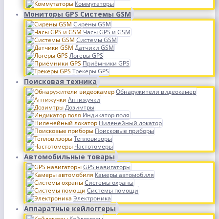
Коммутаторы
Мониторы GPS Системы GSM
Сирены GSM
Часы GPS и GSM
Системы GSM
Датчики GSM
Логеры GPS
Приёмники GPS
Трекеры GPS
Поисковая техника
Обнаружители видеокамер
Антижучки
Дозимтры
Индикатор поля
Ниленейный локатор
Поисковые приборы
Тепловизоры
Частотомеры
Автомобильные товары
GPS навигаторы
Камеры автомобиля
Системы охраны
Системы помощи
Электроника
Аппаратные кейлоггеры
Кейлоггеры