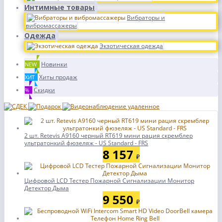
Интимные товары
Вибраторы и
вибромассажеры
Одежда
Экзотическая одежда
Новинки
NEW
Хиты продаж
ХИТ
Скидки
%
2 шт. Retevis A9160 черный RT619 мини рация скремблер
ультратонкий фюзеляж - US Standard - FRS
8 157
₽
Цифровой LCD Тестер Пожарной Сигнализации Монитор
Детектор Дыма
9 550
₽