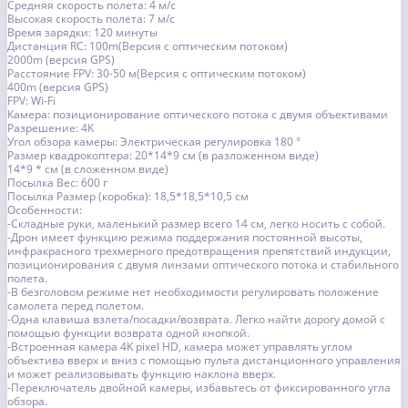
Средняя скорость полета: 4 м/с
Высокая скорость полета: 7 м/с
Время зарядки: 120 минуты
Дистанция RC: 100m(Версия с оптическим потоком)
2000m (версия GPS)
Расстояние FPV: 30-50 м(Версия с оптическим потоком)
400m (версия GPS)
FPV: Wi-Fi
Камера: позиционирование оптического потока с двумя объективами
Разрешение: 4K
Угол обзора камеры: Электрическая регулировка 180 °
Размер квадрокоптера: 20*14*9 см (в разложенном виде)
14*9 * см (в сложенном виде)
Посылка Вес: 600 г
Посылка Размер (коробка): 18,5*18,5*10,5 см
Особенности:
-Складные руки, маленький размер всего 14 см, легко носить с собой.
-Дрон имеет функцию режима поддержания постоянной высоты,
инфракрасного трехмерного предотвращения препятствий индукции,
позиционирования с двумя линзами оптического потока и стабильного
полета.
-В безголовом режиме нет необходимости регулировать положение
самолета перед полетом.
-Одна клавиша взлета/посадки/возврата. Легко найти дорогу домой с
помощью функции возврата одной кнопкой.
-Встроенная камера 4K pixel HD, камера может управлять углом
объектива вверх и вниз с помощью пульта дистанционного управления
и может реализовывать функцию наклона вверх.
-Переключатель двойной камеры, избавьтесь от фиксированного угла
обзора.