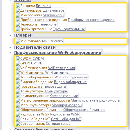
Бинокли
Дальномеры
Микроскопы
Приборы ночного видения
Телескопы
Трубы зрительные
Плееры
MP3/MP4/PS
Подавители связи
Профессиональное Wi-Fi оборудование
CWDM
GPON
VoIP телефония
Wi-Fi антенны
Wi-Fi оборудование
Видеонаблюдение
Грозозащита
Коммутаторы
Комплектующие
Магистральные радиомосты
Маршрутизаторы
Оборудование Powerline
Радиосвязь WISP
Сети LoRa для IoT
Сотовая связь
Системы биометрические