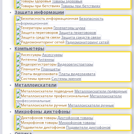
Товары здоровья
Товары при бетствиях
Защита информации
Безопасность
информационная
Генераторы шума
Защита переговоров
Защита средств связи
Радиомониторинг сетей
Компьютеры
Аксессуары
Антенны
Видеорегистраторы
Планшеты
Платы видеозахвата
Системы зрения
Металлоискатели
Металлоискатели подводные
Металлоискатели
профессиональные
Металлоискатели ручные
Микрофоны диктофоны
Диктофонов товары
Микрофонов товары
Подавители диктофонов
Оптика