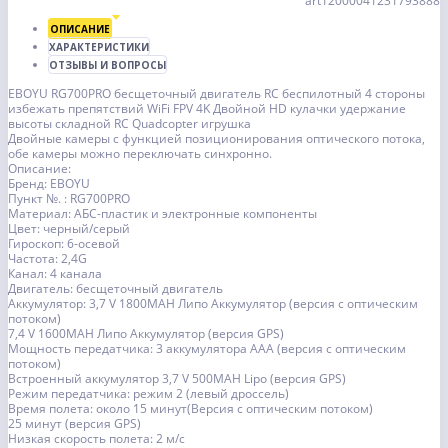
art12000041231793888
ОПИСАНИЕ
ХАРАКТЕРИСТИКИ
ОТЗЫВЫ И ВОПРОСЫ
EBOYU RG700PRO бесщеточный двигатель RC беспилотный 4 стороны
избежать препятствий WiFi FPV 4K Двойной HD кулачки удержание
высоты складной RC Quadcopter игрушка
Двойные камеры с функцией позиционирования оптического потока,
обе камеры можно переключать синхронно.
Описание:
Бренд: EBOYU
Пункт №. : RG700PRO
Материал: АБС-пластик и электронные компоненты
Цвет: черный/серый
Гироскоп: 6-осевой
Частота: 2,4G
Канал: 4 канала
Двигатель: бесщеточный двигатель
Аккумулятор: 3,7 V 1800MAH Липо Аккумулятор (версия с оптическим
потоком)
7,4 V 1600MAH Липо Аккумулятор (версия GPS)
Мощность передатчика: 3 аккумулятора AAA (версия с оптическим
потоком)
Встроенный аккумулятор 3,7 V 500MAH Lipo (версия GPS)
Режим передатчика: режим 2 (левый дроссель)
Время полета: около 15 минут(Версия с оптическим потоком)
25 минут (версия GPS)
Низкая скорость полета: 2 м/с