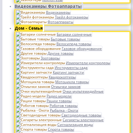
Видеокамеры Фотоаппараты
Видеокамеры
Трейл фотокамеры
Фотоаппараты
Дом - Семья
Батареи солнечные
Бытовые товары
Велосипеда товары
Газовое оборудование
Другие товары
Зоотовары
Измерители-контролеры
Инструменты сада
Картинг запчасти
Квадрокоптеры
Мотоцикла товары
Отмычки замков
Очки мультемидийные
Радио модели
Рации товары
Роботов товары
Рыбалка - Охота
Светодиодные товары
Сигареты электронные
Сигнализация воды
Спорта товары