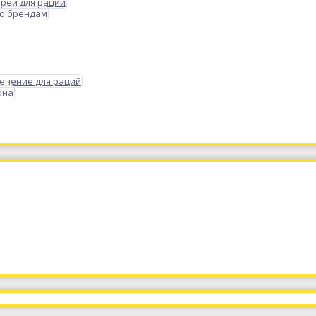
реи для раций
по брендам
ечение для раций
она