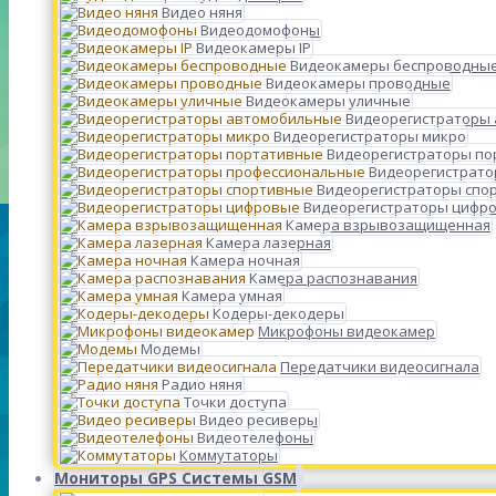
Видео няня
Видеодомофоны
Видеокамеры IP
Видеокамеры беспроводны
Видеокамеры проводные
Видеокамеры уличные
Видеорегистраторы
Видеорегистраторы микро
Видеорегистраторы п
Видеорегистрато
Видеорегистраторы спо
Видеорегистраторы цифр
Камера взрывозащищенная
Камера лазерная
Камера ночная
Камера распознавания
Камера умная
Кодеры-декодеры
Микрофоны видеокамер
Модемы
Передатчики видеосигнала
Радио няня
Точки доступа
Видео ресиверы
Видеотелефоны
Коммутаторы
Мониторы GPS Системы GSM