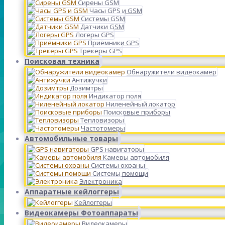
Сирены GSM
Часы GPS и GSM
Системы GSM
Датчики GSM
Логеры GPS
Приёмники GPS
Трекеры GPS
Поисковая техника
Обнаружители видеокамер
Антижучки
Дозимтры
Индикатор поля
Ниленейный локатор
Поисковые приборы
Тепловизоры
Частотомеры
Автомобильные товары
GPS навигаторы
Камеры автомобиля
Системы охраны
Системы помощи
Электроника
Аппаратные кейлоггеры
Кейлоггеры
Видеокамеры Фотоаппараты
Видеокамеры