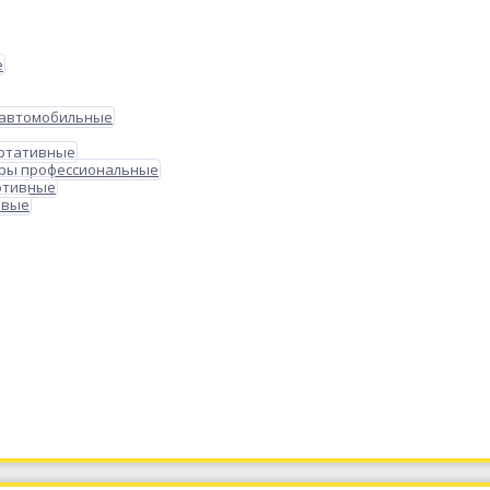
е
 автомобильные
ортативные
ры профессиональные
ртивные
овые