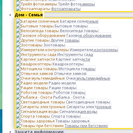
Трейл фотокамеры
Фотоаппараты
Дом - Семья
Батареи солнечные
Бытовые товары
Велосипеда товары
Газовое оборудование
Другие товары
Зоотовары
Измерители-контролеры
Инструменты сада
Картинг запчасти
Квадрокоптеры
Мотоцикла товары
Отмычки замков
Очки мультемидийные
Радио модели
Рации товары
Роботов товары
Рыбалка - Охота
Светодиодные товары
Сигареты электронные
Сигнализация воды
Спорта товары
Товары здоровья
Товары при бетствиях
Защита информации