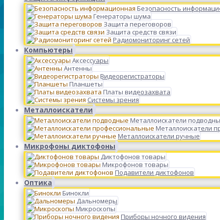
Безопасность информаци
Генераторы шума
Защита переговоров
Защита средств связи
Радиомониторинг сетей
Компьютеры
Аксессуары
Антенны
Видеорегистраторы
Планшеты
Платы видеозахвата
Системы зрения
Металлоискатели
Металлоискатели подводн
Металлоискатели п
Металлоискатели ручные
Микрофоны диктофоны
Диктофонов товары
Микрофонов товары
Подавители диктофонов
Оптика
Бинокли
Дальномеры
Микроскопы
Приборы ночного видения