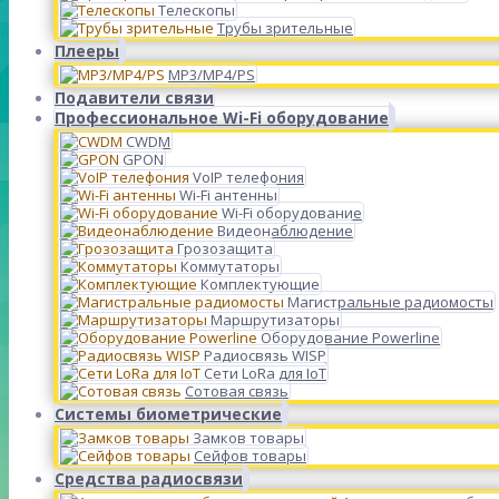
Телескопы
Трубы зрительные
Плееры
MP3/MP4/PS
Подавители связи
Профессиональное Wi-Fi оборудование
CWDM
GPON
VoIP телефония
Wi-Fi антенны
Wi-Fi оборудование
Видеонаблюдение
Грозозащита
Коммутаторы
Комплектующие
Магистральные радиомосты
Маршрутизаторы
Оборудование Powerline
Радиосвязь WISP
Сети LoRa для IoT
Сотовая связь
Системы биометрические
Замков товары
Сейфов товары
Средства радиосвязи