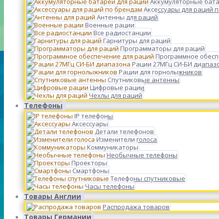
Аккумуляторные бата
Аксессуары для раций 
Антенны для раций
Военные рации
Все радиостанции
Гарнитуры для раций
Программаторы для раций
Программное обесп
Рации 27МГц СИ-БИ диапаз
Рации для горнолыжников
Спутниковые антенны
Цифровые рации
Чехлы для раций
Телефоны
IP телефоны
Аксессуары
Детали телефонов
Изменители голоса
Коммуникаторы
Необычные телефоны
Проекторы
Смартфоны
Телефоны спутниковые
Часы телефоны
Товары Англии
Распродажа товаров
Товары Германии