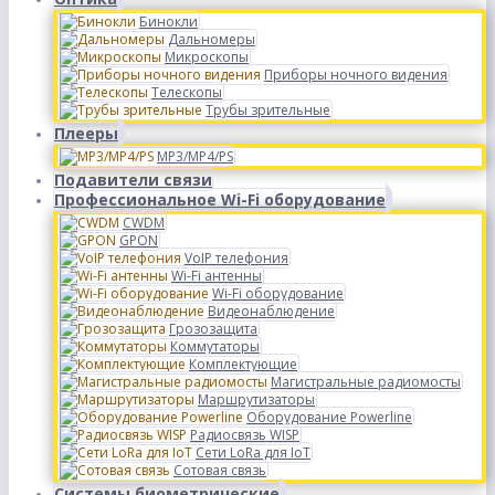
Бинокли
Дальномеры
Микроскопы
Приборы ночного видения
Телескопы
Трубы зрительные
Плееры
MP3/MP4/PS
Подавители связи
Профессиональное Wi-Fi оборудование
CWDM
GPON
VoIP телефония
Wi-Fi антенны
Wi-Fi оборудование
Видеонаблюдение
Грозозащита
Коммутаторы
Комплектующие
Магистральные радиомосты
Маршрутизаторы
Оборудование Powerline
Радиосвязь WISP
Сети LoRa для IoT
Сотовая связь
Системы биометрические