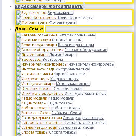
Видеокамеры Фотоаппараты
Видеокамеры
Трейл фотокамеры
Фотоаппараты
Дом - Семья
Батареи солнечные
Бытовые товары
Велосипеда товары
Газовое оборудование
Другие товары
Зоотовары
Измерители-контролеры
Инструменты сада
Картинг запчасти
Квадрокоптеры
Мотоцикла товары
Отмычки замков
Очки мультемидийные
Радио модели
Рации товары
Роботов товары
Рыбалка - Охота
Светодиодные товары
Сигареты электронные
Сигнализация воды
Спорта товары