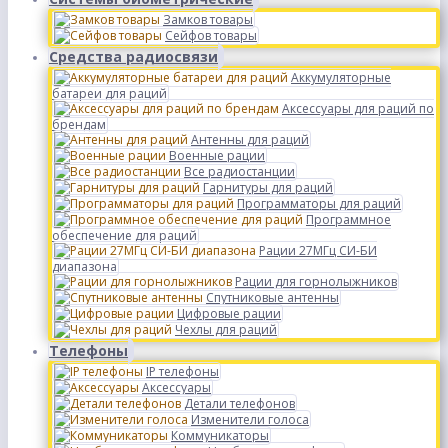
Замков товары
Сейфов товары
Средства радиосвязи
Аккумуляторные
батареи для раций
Аксессуары для раций по
брендам
Антенны для раций
Военные рации
Все радиостанции
Гарнитуры для раций
Программаторы для раций
Программное
обеспечение для раций
Рации 27МГц СИ-БИ
диапазона
Рации для горнолыжников
Спутниковые антенны
Цифровые рации
Чехлы для раций
Телефоны
IP телефоны
Аксессуары
Детали телефонов
Изменители голоса
Коммуникаторы