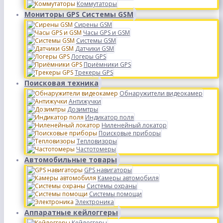
Коммутаторы
Мониторы GPS Системы GSM
Сирены GSM
Часы GPS и GSM
Системы GSM
Датчики GSM
Логеры GPS
Приёмники GPS
Трекеры GPS
Поисковая техника
Обнаружители видеокамер
Антижучки
Дозимтры
Индикатор поля
Ниленейный локатор
Поисковые приборы
Тепловизоры
Частотомеры
Автомобильные товары
GPS навигаторы
Камеры автомобиля
Системы охраны
Системы помощи
Электроника
Аппаратные кейлоггеры
Кейлоггеры