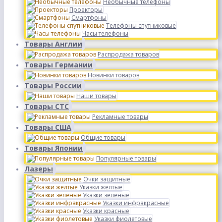
Необычные телефоны
Проекторы
Смартфоны
Телефоны спутниковые
Часы телефоны
Товары Англии
Распродажа товаров
Товары Германии
Новинки товаров
Товары России
Наши товары
Товары СТС
Рекламные товары
Товары США
Общие товары
Товары Японии
Популярные товары
Лазеры
Очки защитные
Указки желтые
Указки зелёные
Указки инфракрасные
Указки красные
Указки фиолетовые