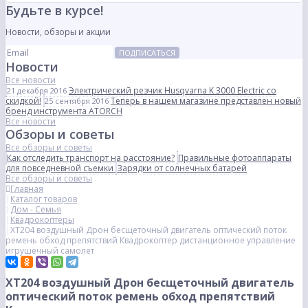
Будьте в курсе!
Новости, обзоры и акции
ПОДПИСАТЬСЯ
Новости
Все новости
Электрический резчик Husqvarna K 3000 Electric со
21 декабря 2016
скидкой!
Теперь в нашем магазине представлен новый
25 сентября 2016
бренд инструмента ATORCH
Все новости
Обзоры и советы
Все обзоры и советы
Как отследить транспорт на расстояние?
Правильные фотоаппараты
для повседневной съемки
Зарядки от солнечных батарей
Все обзоры и советы
Главная
Каталог товаров
Дом - Семья
Квадрокоптеры
XT204 воздушный Дрон бесщеточный двигатель оптический поток
ремень обход препятствий Квадрокоптер дистанционное управление
игрушечный самолет
XT204 воздушный Дрон бесщеточный двигатель
оптический поток ремень обход препятствий