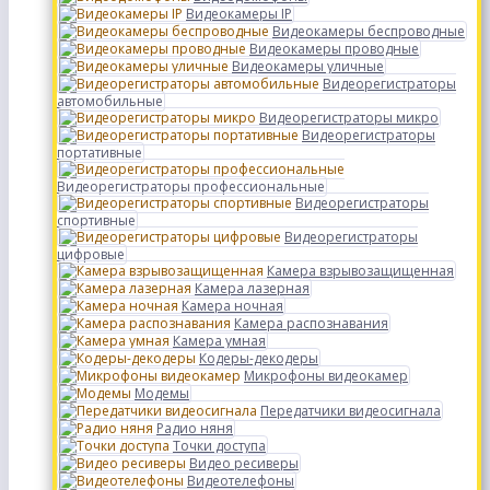
Видеокамеры IP
Видеокамеры беспроводные
Видеокамеры проводные
Видеокамеры уличные
Видеорегистраторы
автомобильные
Видеорегистраторы микро
Видеорегистраторы
портативные
Видеорегистраторы профессиональные
Видеорегистраторы
спортивные
Видеорегистраторы
цифровые
Камера взрывозащищенная
Камера лазерная
Камера ночная
Камера распознавания
Камера умная
Кодеры-декодеры
Микрофоны видеокамер
Модемы
Передатчики видеосигнала
Радио няня
Точки доступа
Видео ресиверы
Видеотелефоны