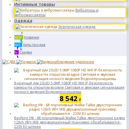
Интимные товары
Вибраторы и
вибромассажеры
Одежда
Экзотическая одежда
Новинки
NEW
Хиты продаж
ХИТ
Скидки
%
8-кратный зум 23LED 5.0MP 1080P HD Wifi IP-безопасность
камера На открытом воздухе Световая и звуковая сигнализация
ночного видения Водонепроницаемы
8 542
₽
Baofeng УФ - 6R портативный Walkie Talkie двухстороннее радио
128ch УВЧ УКВ двухдиапазонный трансивер обрабатываются -
220V EU штекер