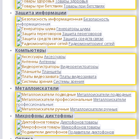
Товары здоровья
Товары при бетствиях
Защита информации
Безопасность
информационная
Генераторы шума
Защита переговоров
Защита средств связи
Радиомониторинг сетей
Компьютеры
Аксессуары
Антенны
Видеорегистраторы
Планшеты
Платы видеозахвата
Системы зрения
Металлоискатели
Металлоискатели подводные
Металлоискатели
профессиональные
Металлоискатели ручные
Микрофоны диктофоны
Диктофонов товары
Микрофонов товары
Подавители диктофонов
Оптика