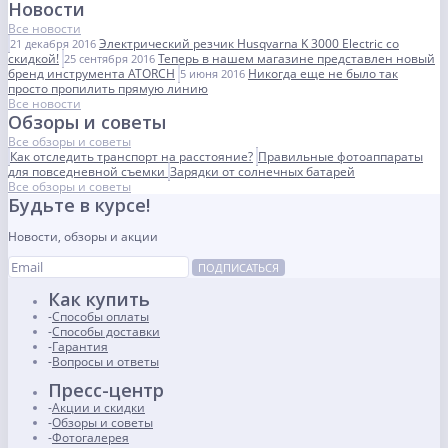
Новости
Все новости
Электрический резчик Husqvarna K 3000 Electric со
21 декабря 2016
скидкой!
Теперь в нашем магазине представлен новый
25 сентября 2016
бренд инструмента ATORCH
Никогда еще не было так
5 июня 2016
просто пропилить прямую линию
Все новости
Обзоры и советы
Все обзоры и советы
Как отследить транспорт на расстояние?
Правильные фотоаппараты
для повседневной съемки
Зарядки от солнечных батарей
Все обзоры и советы
Будьте в курсе!
Новости, обзоры и акции
ПОДПИСАТЬСЯ
Как купить
Способы оплаты
Способы доставки
Гарантия
Вопросы и ответы
Пресс-центр
Акции и скидки
Обзоры и советы
Фотогалерея