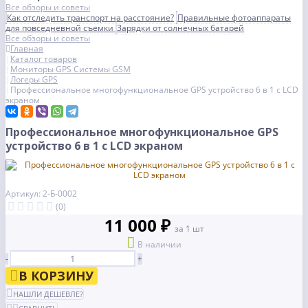
Все обзоры и советы
Как отследить транспорт на расстояние?
Правильные фотоаппараты
для повседневной съемки
Зарядки от солнечных батарей
Все обзоры и советы
Главная
Каталог товаров
Мониторы GPS Системы GSM
Логеры GPS
Профессиональное многофункциональное GPS устройство 6 в 1 с LCD
экраном
Профессиональное многофункциональное GPS
устройство 6 в 1 с LCD экраном
Артикул: 2-Б-0002
(0)
11 000 ₽
за 1 шт
В наличии
-
+
В КОРЗИНУ
НАШЛИ ДЕШЕВЛЕ?