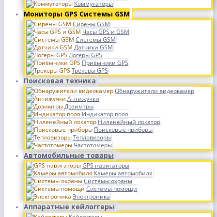
Коммутаторы
Мониторы GPS Системы GSM
Сирены GSM
Часы GPS и GSM
Системы GSM
Датчики GSM
Логеры GPS
Приёмники GPS
Трекеры GPS
Поисковая техника
Обнаружители видеокамер
Антижучки
Дозимтры
Индикатор поля
Ниленейный локатор
Поисковые приборы
Тепловизоры
Частотомеры
Автомобильные товары
GPS навигаторы
Камеры автомобиля
Системы охраны
Системы помощи
Электроника
Аппаратные кейлоггеры
Кейлоггеры