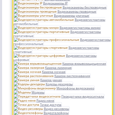
Видеокамеры IP
Видеокамеры беспроводные
Видеокамеры проводные
Видеокамеры уличные
Видеорегистраторы
автомобильные
Видеорегистраторы микро
Видеорегистраторы
портативные
Видеорегистраторы
профессиональные
Видеорегистраторы
спортивные
Видеорегистраторы
цифровые
Камера взрывозащищенная
Камера лазерная
Камера ночная
Камера распознавания
Камера умная
Кодеры-декодеры
Микрофоны видеокамер
Модемы
Передатчики видеосигнала
Радио няня
Точки доступа
Видео ресиверы
Видеотелефоны