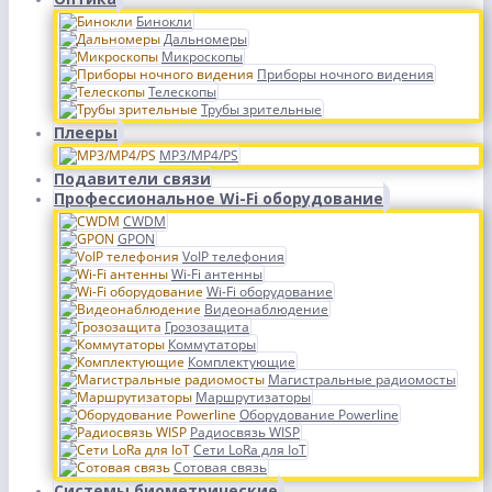
Бинокли
Дальномеры
Микроскопы
Приборы ночного видения
Телескопы
Трубы зрительные
Плееры
MP3/MP4/PS
Подавители связи
Профессиональное Wi-Fi оборудование
CWDM
GPON
VoIP телефония
Wi-Fi антенны
Wi-Fi оборудование
Видеонаблюдение
Грозозащита
Коммутаторы
Комплектующие
Магистральные радиомосты
Маршрутизаторы
Оборудование Powerline
Радиосвязь WISP
Сети LoRa для IoT
Сотовая связь
Системы биометрические