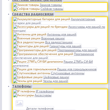
Замков товары
Сейфов товары
Средства радиосвязи
Аккумуляторные
батареи для раций
Аксессуары для раций по
брендам
Антенны для раций
Военные рации
Все радиостанции
Гарнитуры для раций
Программаторы для раций
Программное
обеспечение для раций
Рации 27МГц СИ-БИ
диапазона
Рации для горнолыжников
Спутниковые антенны
Цифровые рации
Чехлы для раций
Телефоны
IP телефоны
Аксессуары
Детали телефонов