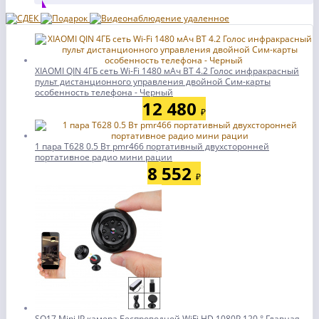
XIAOMI QIN 4ГБ сеть Wi-Fi 1480 мАч BT 4.2 Голос инфракрасный
пульт дистанционного управления двойной Сим-карты
особенность телефона - Черный
12 480
₽
1 пара T628 0.5 Вт pmr466 портативный двухсторонней
портативное радио мини рации
8 552
₽
SQ17 Mini IP камера Беспроводной WiFi HD 1080P 120 ° Главная