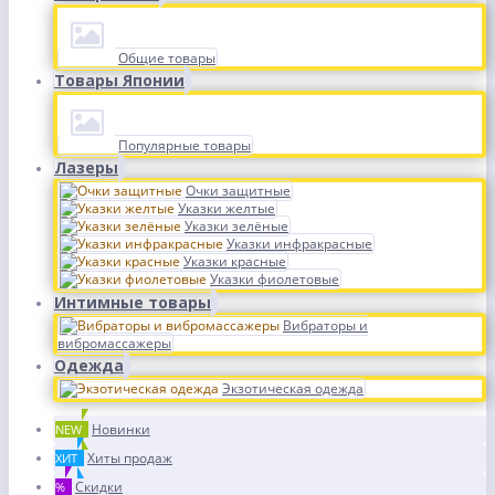
Общие товары
Товары Японии
Популярные товары
Лазеры
Очки защитные
Указки желтые
Указки зелёные
Указки инфракрасные
Указки красные
Указки фиолетовые
Интимные товары
Вибраторы и
вибромассажеры
Одежда
Экзотическая одежда
Новинки
NEW
Хиты продаж
ХИТ
Скидки
%