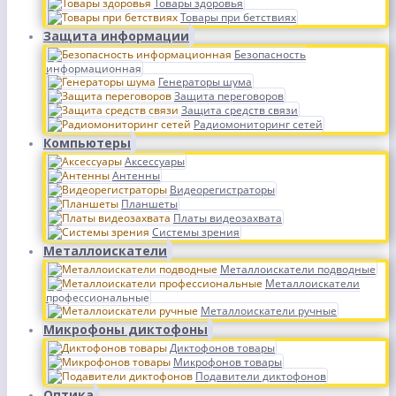
Товары здоровья
Товары при бетствиях
Защита информации
Безопасность
информационная
Генераторы шума
Защита переговоров
Защита средств связи
Радиомониторинг сетей
Компьютеры
Аксессуары
Антенны
Видеорегистраторы
Планшеты
Платы видеозахвата
Системы зрения
Металлоискатели
Металлоискатели подводные
Металлоискатели
профессиональные
Металлоискатели ручные
Микрофоны диктофоны
Диктофонов товары
Микрофонов товары
Подавители диктофонов
Оптика