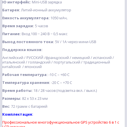
IO интерфейс:
Mini-USB зарядка
Батарея:
Литий-ионный аккумулятор
Емкость аккумулятора:
1050 мАч,
Время зарядки:
5 часов
Питание:
Вход 100 ~ 240 В ~ 0,5 макс
Выход постоянного тока:
5V / 1A через мини-USB
Поддержка языков:
Английский / РУССКИЙ /французский / немецкий / испанский /
итальянский / голландский / португальский / традиционный
китайский / японский
Рабочая температура:
-10 С – +60 С
Температура хранения:
-20 С – +70 С
Время работы:
18 / 28 часов (подсветка вкл. / выкл.)
Размеры:
82 х 53 х 23 мм
Вес:
72 грамм с батареей
Комплектация:
Профессиональное многофункциональное GPS устройство 6 в 1 с
LCD экраном