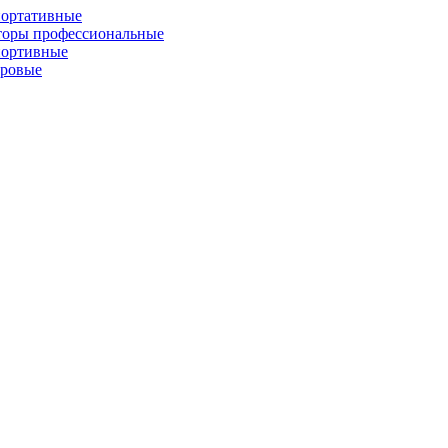
портативные
торы профессиональные
портивные
фровые