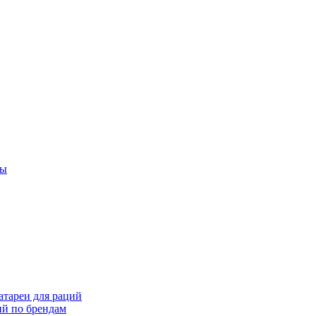
ты
тареи для раций
ий по брендам