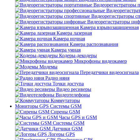
Видеорегистраторы 
Видеорегистра
Видеорегистраторы с
Видеорегистраторы ци
Камера взрывозащищенная
Камера лазерная
Камера ночная
Камера распознавания
Камера умная
Кодеры-декодеры
Микрофоны видеокамер
Модемы
Передатчики видеосигнала
Радио няня
Точки доступа
Видео ресиверы
Видеотелефоны
Коммутаторы
Мониторы GPS Системы GSM
Сирены GSM
Часы GPS и GSM
Системы GSM
Датчики GSM
Логеры GPS
Приёмники GPS