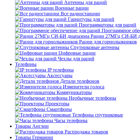
Антенны для раций
Военные рации
Все радиостанции
Гарнитуры для раций
Программаторы для раций
Программное обе
Рации 27МГц СИ-БИ д
Рации для горнолыжников
Спутниковые антенны
Цифровые рации
Чехлы для раций
Телефоны
IP телефоны
Аксессуары
Детали телефонов
Изменители голоса
Коммуникаторы
Необычные телефоны
Проекторы
Смартфоны
Телефоны спутниковые
Часы телефоны
Товары Англии
Распродажа товаров
Товары Германии