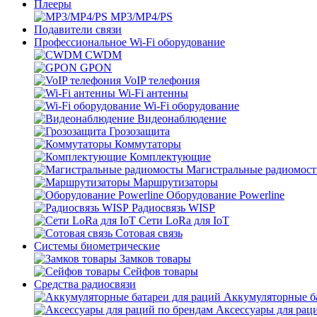
Плееры
MP3/MP4/PS
Подавители связи
Профессиональное Wi-Fi оборудование
CWDM
GPON
VoIP телефония
Wi-Fi антенны
Wi-Fi оборудование
Видеонаблюдение
Грозозащита
Коммутаторы
Комплектующие
Магистральные радиомос
Маршрутизаторы
Оборудование Powerline
Радиосвязь WISP
Сети LoRa для IoT
Сотовая связь
Системы биометрические
Замков товары
Сейфов товары
Средства радиосвязи
Аккумуляторные ба
Аксессуары для рац