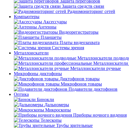
Защита переговоров
Защита средств связи
Радиомониторинг сетей
Компьютеры
Аксессуары
Антенны
Видеорегистраторы
Планшеты
Платы видеозахвата
Системы зрения
Металлоискатели
Металлоискатели подвод
Металлоискатели
Металлоискатели ручные
Микрофоны диктофоны
Диктофонов товары
Микрофонов товары
Подавители диктофонов
Оптика
Бинокли
Дальномеры
Микроскопы
Приборы ночного видения
Телескопы
Трубы зрительные