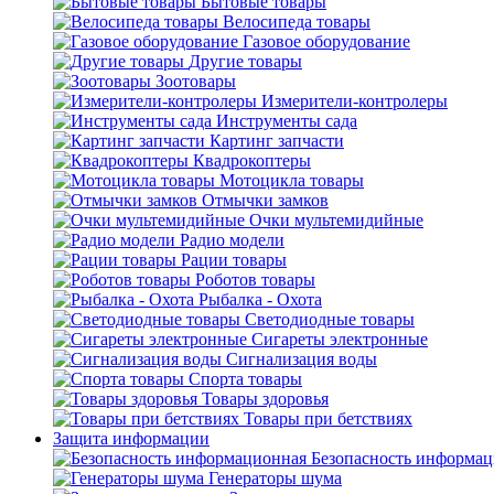
Бытовые товары
Велосипеда товары
Газовое оборудование
Другие товары
Зоотовары
Измерители-контролеры
Инструменты сада
Картинг запчасти
Квадрокоптеры
Мотоцикла товары
Отмычки замков
Очки мультемидийные
Радио модели
Рации товары
Роботов товары
Рыбалка - Охота
Светодиодные товары
Сигареты электронные
Сигнализация воды
Спорта товары
Товары здоровья
Товары при бетствиях
Защита информации
Безопасность информа
Генераторы шума