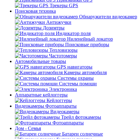
Трекеры GPS
Поисковая техника
Обнаружители видеокамер
Антижучки
Дозимтры
Индикатор поля
Ниленейный локатор
Поисковые приборы
Тепловизоры
Частотомеры
Автомобильные товары
GPS навигаторы
Камеры автомобиля
Системы охраны
Системы помощи
Электроника
Аппаратные кейлоггеры
Кейлоггеры
Видеокамеры Фотоаппараты
Видеокамеры
Трейл фотокамеры
Фотоаппараты
Дом - Семья
Батареи солнечные