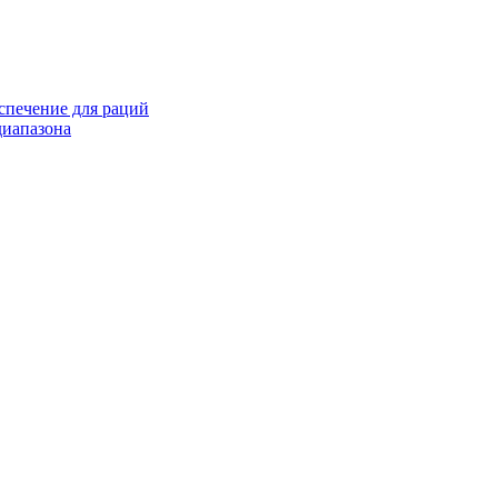
спечение для раций
иапазона