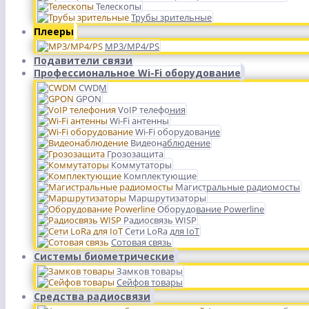
Телескопы
Трубы зрительные
Плееры
MP3/MP4/PS
Подавители связи
Профессиональное Wi-Fi оборудование
CWDM
GPON
VoIP телефония
Wi-Fi антенны
Wi-Fi оборудование
Видеонаблюдение
Грозозащита
Коммутаторы
Комплектующие
Магистральные радиомосты
Маршрутизаторы
Оборудование Powerline
Радиосвязь WISP
Сети LoRa для IoT
Сотовая связь
Системы биометрические
Замков товары
Сейфов товары
Средства радиосвязи