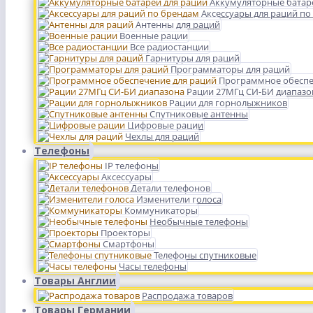
Аккумуляторные батар
Аксессуары для раций по
Антенны для раций
Военные рации
Все радиостанции
Гарнитуры для раций
Программаторы для раций
Программное обеспе
Рации 27МГц СИ-БИ диапазо
Рации для горнолыжников
Спутниковые антенны
Цифровые рации
Чехлы для раций
Телефоны
IP телефоны
Аксессуары
Детали телефонов
Изменители голоса
Коммуникаторы
Необычные телефоны
Проекторы
Смартфоны
Телефоны спутниковые
Часы телефоны
Товары Англии
Распродажа товаров
Товары Германии