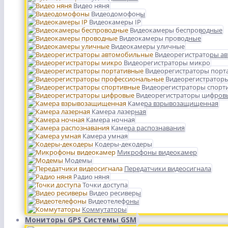
Видео няня
Видеодомофоны
Видеокамеры IP
Видеокамеры беспроводные
Видеокамеры проводные
Видеокамеры уличные
Видеорегистраторы а
Видеорегистраторы микро
Видеорегистраторы порт
Видеорегистратор
Видеорегистраторы спорт
Видеорегистраторы цифров
Камера взрывозащищенная
Камера лазерная
Камера ночная
Камера распознавания
Камера умная
Кодеры-декодеры
Микрофоны видеокамер
Модемы
Передатчики видеосигнала
Радио няня
Точки доступа
Видео ресиверы
Видеотелефоны
Коммутаторы
Мониторы GPS Системы GSM