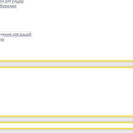
еи для раций
 брендам
чение для раций
на