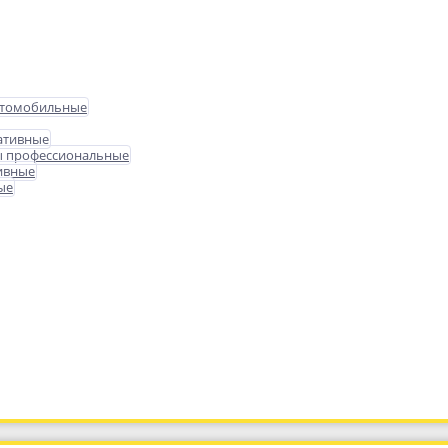
втомобильные
ативные
ы профессиональные
ивные
ые