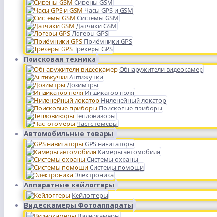
Сирены GSM
Часы GPS и GSM
Системы GSM
Датчики GSM
Логеры GPS
Приёмники GPS
Трекеры GPS
Поисковая техника
Обнаружители видеокамер
Антижучки
Дозимтры
Индикатор поля
Ниленейный локатор
Поисковые приборы
Тепловизоры
Частотомеры
Автомобильные товары
GPS навигаторы
Камеры автомобиля
Системы охраны
Системы помощи
Электроника
Аппаратные кейлоггеры
Кейлоггеры
Видеокамеры Фотоаппараты
Видеокамеры