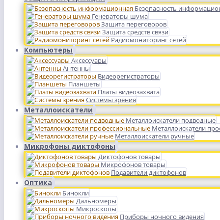
Безопасность информацио
Генераторы шума
Защита переговоров
Защита средств связи
Радиомониторинг сетей
Компьютеры
Аксессуары
Антенны
Видеорегистраторы
Планшеты
Платы видеозахвата
Системы зрения
Металлоискатели
Металлоискатели подводные
Металлоискатели пр
Металлоискатели ручные
Микрофоны диктофоны
Диктофонов товары
Микрофонов товары
Подавители диктофонов
Оптика
Бинокли
Дальномеры
Микроскопы
Приборы ночного видения