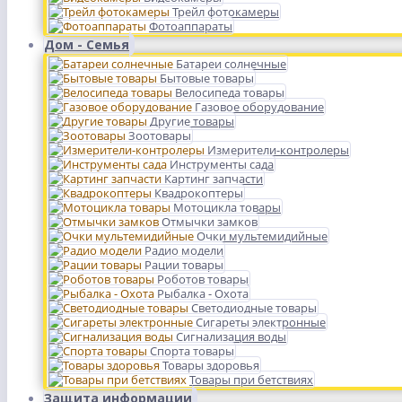
Трейл фотокамеры
Фотоаппараты
Дом - Семья
Батареи солнечные
Бытовые товары
Велосипеда товары
Газовое оборудование
Другие товары
Зоотовары
Измерители-контролеры
Инструменты сада
Картинг запчасти
Квадрокоптеры
Мотоцикла товары
Отмычки замков
Очки мультемидийные
Радио модели
Рации товары
Роботов товары
Рыбалка - Охота
Светодиодные товары
Сигареты электронные
Сигнализация воды
Спорта товары
Товары здоровья
Товары при бетствиях
Защита информации