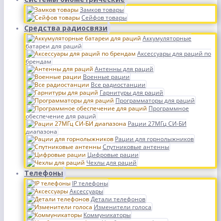
Замков товары
Сейфов товары
Средства радиосвязи
Аккумуляторные
батареи для раций
Аксессуары для раций по
брендам
Антенны для раций
Военные рации
Все радиостанции
Гарнитуры для раций
Программаторы для раций
Программное
обеспечение для раций
Рации 27МГц СИ-БИ
диапазона
Рации для горнолыжников
Спутниковые антенны
Цифровые рации
Чехлы для раций
Телефоны
IP телефоны
Аксессуары
Детали телефонов
Изменители голоса
Коммуникаторы