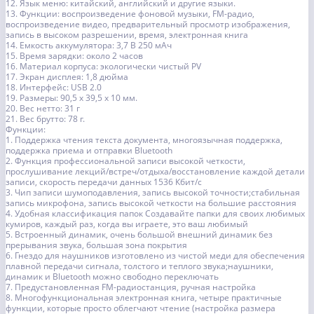
12. Язык меню: китайский, английский и другие языки.
13. Функции: воспроизведение фоновой музыки, FM-радио,
воспроизведение видео, предварительный просмотр изображения,
запись в высоком разрешении, время, электронная книга
14. Емкость аккумулятора: 3,7 В 250 мАч
15. Время зарядки: около 2 часов
16. Материал корпуса: экологически чистый PV
17. Экран дисплея: 1,8 дюйма
18. Интерфейс: USB 2.0
19. Размеры: 90,5 х 39,5 х 10 мм.
20. Вес нетто: 31 г
21. Вес брутто: 78 г.
Функции:
1. Поддержка чтения текста документа, многоязычная поддержка,
поддержка приема и отправки Bluetooth
2. Функция профессиональной записи высокой четкости,
прослушивание лекций/встреч/отдыха/восстановление каждой детали
записи, скорость передачи данных 1536 Кбит/с
3. Чип записи шумоподавления, запись высокой точности;стабильная
запись микрофона, запись высокой четкости на большие расстояния
4. Удобная классификация папок Создавайте папки для своих любимых
кумиров, каждый раз, когда вы играете, это ваш любимый
5. Встроенный динамик, очень большой внешний динамик без
прерывания звука, большая зона покрытия
6. Гнездо для наушников изготовлено из чистой меди для обеспечения
плавной передачи сигнала, толстого и теплого звука;наушники,
динамик и Bluetooth можно свободно переключать
7. Предустановленная FM-радиостанция, ручная настройка
8. Многофункциональная электронная книга, четыре практичные
функции, которые просто облегчают чтение (настройка размера