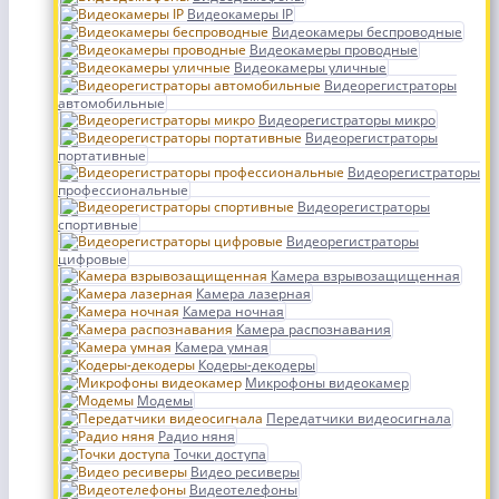
Видеокамеры IP
Видеокамеры беспроводные
Видеокамеры проводные
Видеокамеры уличные
Видеорегистраторы
автомобильные
Видеорегистраторы микро
Видеорегистраторы
портативные
Видеорегистраторы
профессиональные
Видеорегистраторы
спортивные
Видеорегистраторы
цифровые
Камера взрывозащищенная
Камера лазерная
Камера ночная
Камера распознавания
Камера умная
Кодеры-декодеры
Микрофоны видеокамер
Модемы
Передатчики видеосигнала
Радио няня
Точки доступа
Видео ресиверы
Видеотелефоны