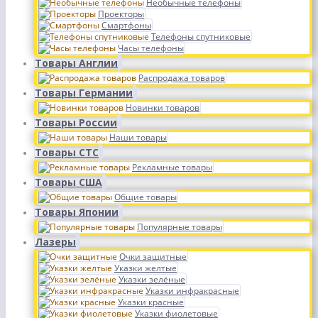
Необычные телефоны
Проекторы
Смартфоны
Телефоны спутниковые
Часы телефоны
Товары Англии
Распродажа товаров
Товары Германии
Новинки товаров
Товары России
Наши товары
Товары СТС
Рекламные товары
Товары США
Общие товары
Товары Японии
Популярные товары
Лазеры
Очки защитные
Указки желтые
Указки зелёные
Указки инфракрасные
Указки красные
Указки фиолетовые