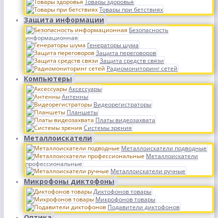
Товары здоровья
Товары при бетствиях
Защита информации
Безопасность
информационная
Генераторы шума
Защита переговоров
Защита средств связи
Радиомониторинг сетей
Компьютеры
Аксессуары
Антенны
Видеорегистраторы
Планшеты
Платы видеозахвата
Системы зрения
Металлоискатели
Металлоискатели подводные
Металлоискатели
профессиональные
Металлоискатели ручные
Микрофоны диктофоны
Диктофонов товары
Микрофонов товары
Подавители диктофонов
Оптика