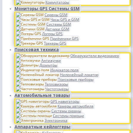
Коммутаторы
Мониторы GPS Системы GSM
Сирены GSM
Часы GPS и GSM
Системы GSM
Датчики GSM
Логеры GPS
Приёмники GPS
Трекеры GPS
Поисковая техника
Обнаружители видеокамер
Антижучки
Дозимтры
Индикатор поля
Ниленейный локатор
Поисковые приборы
Тепловизоры
Частотомеры
Автомобильные товары
GPS навигаторы
Камеры автомобиля
Системы охраны
Системы помощи
Электроника
Аппаратные кейлоггеры
Кейлоггеры