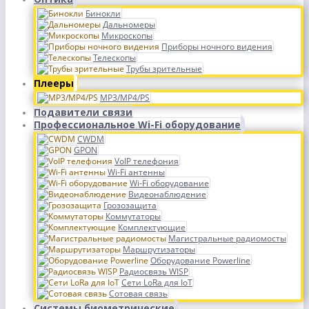
Бинокли
Дальномеры
Микроскопы
Приборы ночного видения
Телескопы
Трубы зрительные
Плееры
MP3/MP4/PS
Подавители связи
Профессиональное Wi-Fi оборудование
CWDM
GPON
VoIP телефония
Wi-Fi антенны
Wi-Fi оборудование
Видеонаблюдение
Грозозащита
Коммутаторы
Комплектующие
Магистральные радиомосты
Маршрутизаторы
Оборудование Powerline
Радиосвязь WISP
Сети LoRa для IoT
Сотовая связь
Системы биометрические