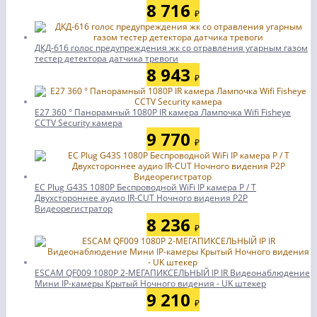
8 716
₽
ДКД-616 голос предупреждения жк со отравления угарным газом
тестер детектора датчика тревоги
8 943
₽
E27 360 ° Панорамный 1080P IR камера Лампочка Wifi Fisheye
CCTV Security камера
9 770
₽
ЕС Plug G43S 1080P Беспроводной WiFi IP камера P / T
Двухстороннее аудио IR-CUT Ночного видения P2P
Видеорегистратор
8 236
₽
ESCAM QF009 1080P 2-МЕГАПИКСЕЛЬНЫЙ IP IR Видеонаблюдение
Мини IP-камеры Крытый Ночного видения - UK штекер
9 210
₽