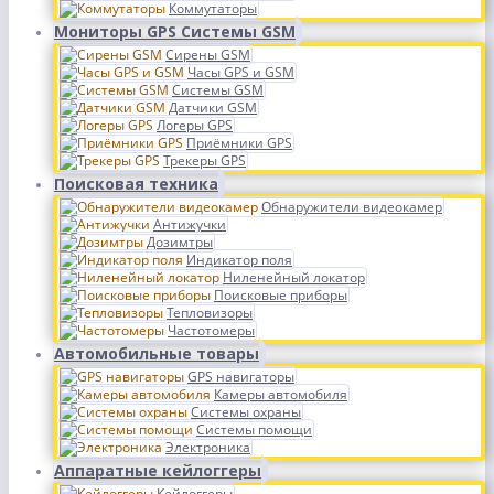
Коммутаторы
Мониторы GPS Системы GSM
Сирены GSM
Часы GPS и GSM
Системы GSM
Датчики GSM
Логеры GPS
Приёмники GPS
Трекеры GPS
Поисковая техника
Обнаружители видеокамер
Антижучки
Дозимтры
Индикатор поля
Ниленейный локатор
Поисковые приборы
Тепловизоры
Частотомеры
Автомобильные товары
GPS навигаторы
Камеры автомобиля
Системы охраны
Системы помощи
Электроника
Аппаратные кейлоггеры
Кейлоггеры