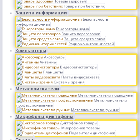
Товары здоровья
Товары при бетствиях
Защита информации
Безопасность
информационная
Генераторы шума
Защита переговоров
Защита средств связи
Радиомониторинг сетей
Компьютеры
Аксессуары
Антенны
Видеорегистраторы
Планшеты
Платы видеозахвата
Системы зрения
Металлоискатели
Металлоискатели подводные
Металлоискатели
профессиональные
Металлоискатели ручные
Микрофоны диктофоны
Диктофонов товары
Микрофонов товары
Подавители диктофонов
Оптика