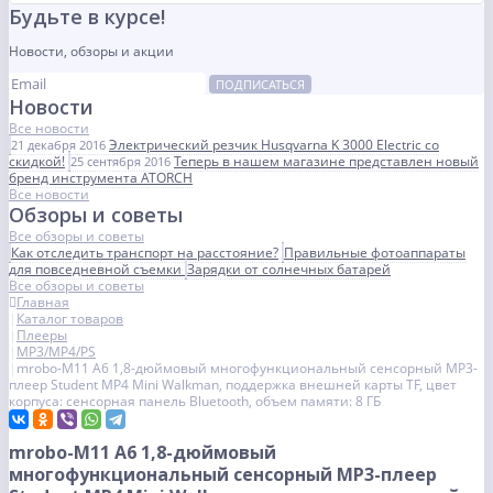
Будьте в курсе!
Новости, обзоры и акции
ПОДПИСАТЬСЯ
Новости
Все новости
Электрический резчик Husqvarna K 3000 Electric со
21 декабря 2016
скидкой!
Теперь в нашем магазине представлен новый
25 сентября 2016
бренд инструмента ATORCH
Все новости
Обзоры и советы
Все обзоры и советы
Как отследить транспорт на расстояние?
Правильные фотоаппараты
для повседневной съемки
Зарядки от солнечных батарей
Все обзоры и советы
Главная
Каталог товаров
Плееры
MP3/MP4/PS
mrobo-M11 A6 1,8-дюймовый многофункциональный сенсорный MP3-
плеер Student MP4 Mini Walkman, поддержка внешней карты TF, цвет
корпуса: сенсорная панель Bluetooth, объем памяти: 8 ГБ
mrobo-M11 A6 1,8-дюймовый
многофункциональный сенсорный MP3-плеер