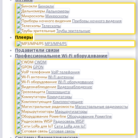
Бинокли
Дальномеры
Микроскопы
Приборы ночного видения
Телескопы
Трубы зрительные
Плееры
MP3/MP4/PS
Подавители связи
Профессиональное Wi-Fi оборудование
CWDM
GPON
VoIP телефония
Wi-Fi антенны
Wi-Fi оборудование
Видеонаблюдение
Грозозащита
Коммутаторы
Комплектующие
Магистральные радиомосты
Маршрутизаторы
Оборудование Powerline
Радиосвязь WISP
Сети LoRa для IoT
Сотовая связь
Системы биометрические