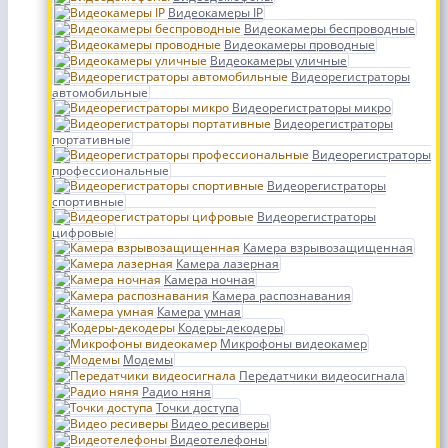
Видеокамеры IP
Видеокамеры беспроводные
Видеокамеры проводные
Видеокамеры уличные
Видеорегистраторы
автомобильные
Видеорегистраторы микро
Видеорегистраторы
портативные
Видеорегистраторы
профессиональные
Видеорегистраторы
спортивные
Видеорегистраторы
цифровые
Камера взрывозащищенная
Камера лазерная
Камера ночная
Камера распознавания
Камера умная
Кодеры-декодеры
Микрофоны видеокамер
Модемы
Передатчики видеосигнала
Радио няня
Точки доступа
Видео ресиверы
Видеотелефоны