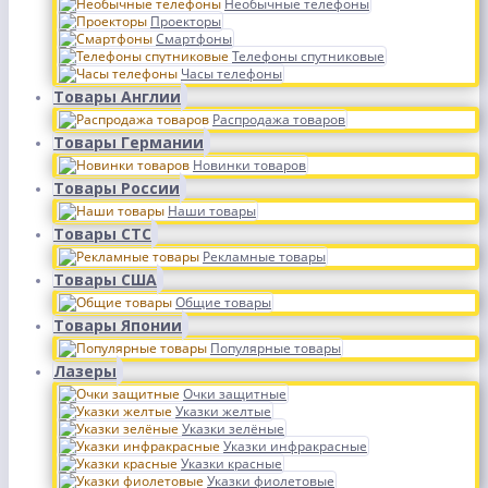
Необычные телефоны
Проекторы
Смартфоны
Телефоны спутниковые
Часы телефоны
Товары Англии
Распродажа товаров
Товары Германии
Новинки товаров
Товары России
Наши товары
Товары СТС
Рекламные товары
Товары США
Общие товары
Товары Японии
Популярные товары
Лазеры
Очки защитные
Указки желтые
Указки зелёные
Указки инфракрасные
Указки красные
Указки фиолетовые