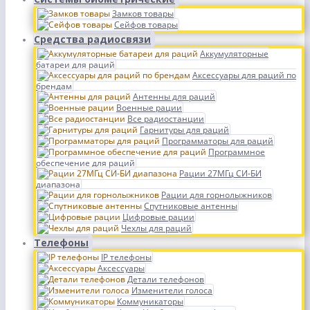
Замков товары
Сейфов товары
Средства радиосвязи
Аккумуляторные
батареи для раций
Аксессуары для раций по
брендам
Антенны для раций
Военные рации
Все радиостанции
Гарнитуры для раций
Программаторы для раций
Программное
обеспечение для раций
Рации 27МГц СИ-БИ
диапазона
Рации для горнолыжников
Спутниковые антенны
Цифровые рации
Чехлы для раций
Телефоны
IP телефоны
Аксессуары
Детали телефонов
Изменители голоса
Коммуникаторы