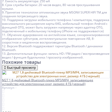
7. Емкость аккумулятора: 250 мА
8. Срок службы батареи: 20 часов видео, 80 часов прослушивания
музыки.
9. Принятие технологии оптимизации звука MSONV SUPER HIFI TM для
создания потрясающего звука.
10. Поддержка загрузки мобильного телефона / компьютера, поддержка
максимального расширения карты 64G, мобильный телефон Android с
функцией OTG, может быть загружен напрямую через адаптер OTG,
подключенный к мобильному телефону (iPhone не поддерживается)
11. Обучение аудированию на английском языке, синхронизированное
отображение субтитров, интеллектуальное повторение AB, 8-
скоростное и медленное воспроизведение.
12. Версия Bluetooth поддерживает гарнитуры Bluetooth / динамики
Bluetooth.
13. Дополнительные функции: запись HD / FM-радио / воспроизведение
видео / функция будильника / просмотр изображений.
Похожие товары
Быстрый просмотр
M27 1,8-дюймовый Bluetooth-плеер MP3/MP4, записывающее
устройство для электронных книг, размер: 4 ГБ (черный)
Артикул: -