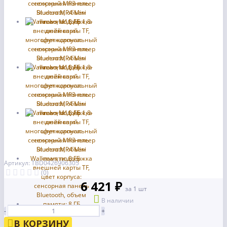
Артикул: TBD0426906305
(0)
6 421 ₽
за 1 шт
В наличии
-
+
В КОРЗИНУ