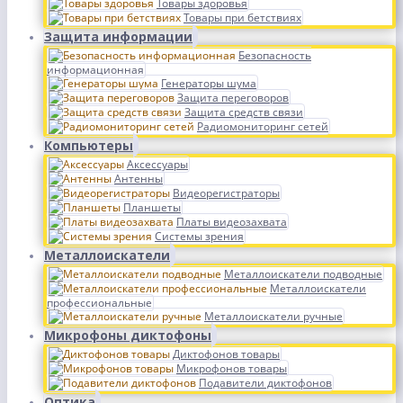
Товары здоровья
Товары при бетствиях
Защита информации
Безопасность
информационная
Генераторы шума
Защита переговоров
Защита средств связи
Радиомониторинг сетей
Компьютеры
Аксессуары
Антенны
Видеорегистраторы
Планшеты
Платы видеозахвата
Системы зрения
Металлоискатели
Металлоискатели подводные
Металлоискатели
профессиональные
Металлоискатели ручные
Микрофоны диктофоны
Диктофонов товары
Микрофонов товары
Подавители диктофонов
Оптика