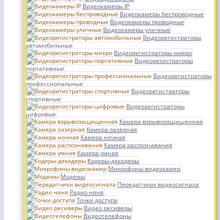
Видеокамеры IP
Видеокамеры беспроводные
Видеокамеры проводные
Видеокамеры уличные
Видеорегистраторы
автомобильные
Видеорегистраторы микро
Видеорегистраторы
портативные
Видеорегистраторы
профессиональные
Видеорегистраторы
спортивные
Видеорегистраторы
цифровые
Камера взрывозащищенная
Камера лазерная
Камера ночная
Камера распознавания
Камера умная
Кодеры-декодеры
Микрофоны видеокамер
Модемы
Передатчики видеосигнала
Радио няня
Точки доступа
Видео ресиверы
Видеотелефоны