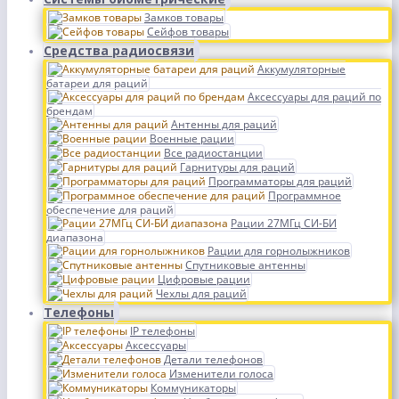
Замков товары
Сейфов товары
Средства радиосвязи
Аккумуляторные
батареи для раций
Аксессуары для раций по
брендам
Антенны для раций
Военные рации
Все радиостанции
Гарнитуры для раций
Программаторы для раций
Программное
обеспечение для раций
Рации 27МГц СИ-БИ
диапазона
Рации для горнолыжников
Спутниковые антенны
Цифровые рации
Чехлы для раций
Телефоны
IP телефоны
Аксессуары
Детали телефонов
Изменители голоса
Коммуникаторы