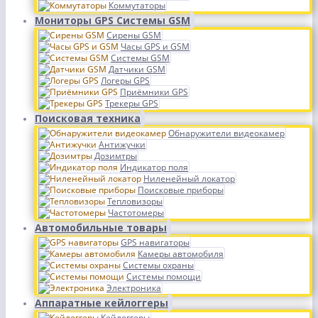
Коммутаторы
Мониторы GPS Системы GSM
Сирены GSM
Часы GPS и GSM
Системы GSM
Датчики GSM
Логеры GPS
Приёмники GPS
Трекеры GPS
Поисковая техника
Обнаружители видеокамер
Антижучки
Дозимтры
Индикатор поля
Ниленейный локатор
Поисковые приборы
Тепловизоры
Частотомеры
Автомобильные товары
GPS навигаторы
Камеры автомобиля
Системы охраны
Системы помощи
Электроника
Аппаратные кейлоггеры
Кейлоггеры