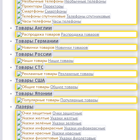
Необычные телефоны
Проекторы
Смартфоны
Телефоны спутниковые
Часы телефоны
Товары Англии
Распродажа товаров
Товары Германии
Новинки товаров
Товары России
Наши товары
Товары СТС
Рекламные товары
Товары США
Общие товары
Товары Японии
Популярные товары
Лазеры
Очки защитные
Указки желтые
Указки зелёные
Указки инфракрасные
Указки красные
Указки фиолетовые