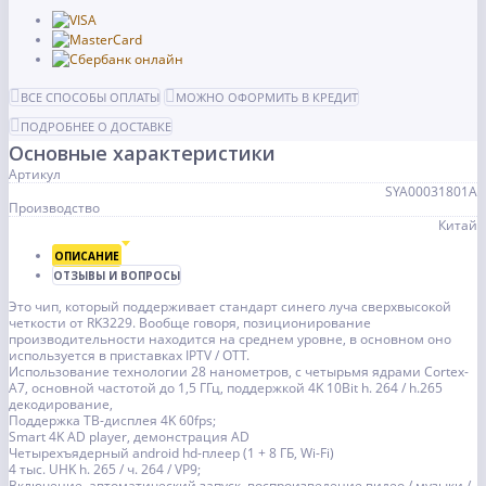
ВСЕ СПОСОБЫ ОПЛАТЫ
МОЖНО ОФОРМИТЬ В КРЕДИТ
ПОДРОБНЕЕ О ДОСТАВКЕ
Основные характеристики
Артикул
SYA00031801A
Производство
Китай
ОПИСАНИЕ
ОТЗЫВЫ И ВОПРОСЫ
Это чип, который поддерживает стандарт синего луча сверхвысокой
четкости от RK3229. Вообще говоря, позиционирование
производительности находится на среднем уровне, в основном оно
используется в приставках IPTV / OTT.
Использование технологии 28 нанометров, с четырьмя ядрами Cortex-
A7, основной частотой до 1,5 ГГц, поддержкой 4K 10Bit h. 264 / h.265
декодирование,
Поддержка ТВ-дисплея 4K 60fps;
Smart 4K AD player, демонстрация AD
Четырехъядерный android hd-плеер (1 + 8 ГБ, Wi-Fi)
4 тыс. UHK h. 265 / ч. 264 / VP9;
Включение, автоматический запуск, воспроизведение видео / музыки /