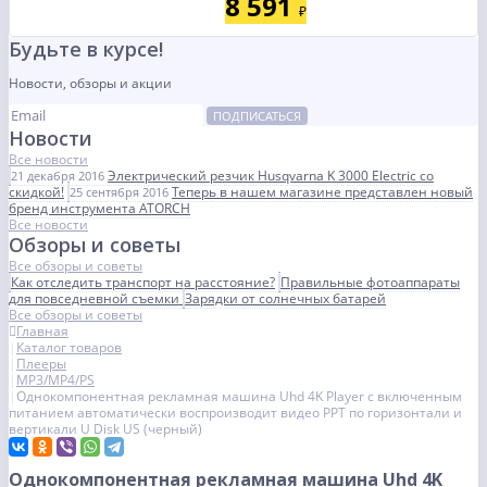
8 591
₽
Будьте в курсе!
Новости, обзоры и акции
ПОДПИСАТЬСЯ
Новости
Все новости
Электрический резчик Husqvarna K 3000 Electric со
21 декабря 2016
скидкой!
Теперь в нашем магазине представлен новый
25 сентября 2016
бренд инструмента ATORCH
Все новости
Обзоры и советы
Все обзоры и советы
Как отследить транспорт на расстояние?
Правильные фотоаппараты
для повседневной съемки
Зарядки от солнечных батарей
Все обзоры и советы
Главная
Каталог товаров
Плееры
MP3/MP4/PS
Однокомпонентная рекламная машина Uhd 4K Player с включенным
питанием автоматически воспроизводит видео PPT по горизонтали и
вертикали U Disk US (черный)
Однокомпонентная рекламная машина Uhd 4K