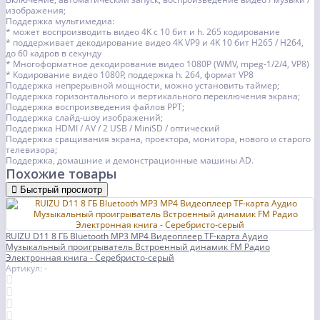
изображения;
Поддержка мультимедиа:
* может воспроизводить видео 4K с 10 бит и h. 265 кодирование
* поддерживает декодирование видео 4K VP9 и 4K 10 бит H265 / H264,
до 60 кадров в секунду
* Многоформатное декодирование видео 1080P (WMV, mpeg-1/2/4, VP8)
* Кодирование видео 1080P, поддержка h. 264, формат VP8
Поддержка непрерывной мощности, можно установить таймер;
Поддержка горизонтального и вертикального переключения экрана;
Поддержка воспроизведения файлов PPT;
Поддержка слайд-шоу изображений;
Поддержка HDMI / AV / 2 USB / MiniSD / оптический
Поддержка сращивания экрана, проектора, монитора, нового и старого
телевизора;
Поддержка, домашние и демонстрационные машины AD.
Похожие товары
Быстрый просмотр
RUIZU D11 8 ГБ Bluetooth MP3 MP4 Видеоплеер TF-карта Аудио
Музыкальный проигрыватель Встроенный динамик FM Радио
Электронная книга - Серебристо-серый
Артикул: -