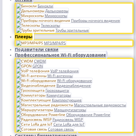
Бинокли
Дальномеры
Микроскопы
Приборы ночного видения
Телескопы
Трубы зрительные
Плееры
MP3/MP4/PS
Подавители связи
Профессиональное Wi-Fi оборудование
CWDM
GPON
VoIP телефония
Wi-Fi антенны
Wi-Fi оборудование
Видеонаблюдение
Грозозащита
Коммутаторы
Комплектующие
Магистральные радиомосты
Маршрутизаторы
Оборудование Powerline
Радиосвязь WISP
Сети LoRa для IoT
Сотовая связь
Системы биометрические