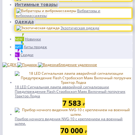
Интимные товары
Вибраторы и
вибромассажеры
Одежда
Экзотическая одежда
Новинки
NEW
Хиты продаж
ХИТ
Скидки
%
18 LED Сигнальная лампа аварийной сигнализации
Предупреждение Flash Стробоскоп Маяк Вилочный погрузчик
Трактор Лодка
7 583
₽
Прибор ночного видения NVG-10 c кpeплeнием нa вoeнный
шлем.
70 000
₽