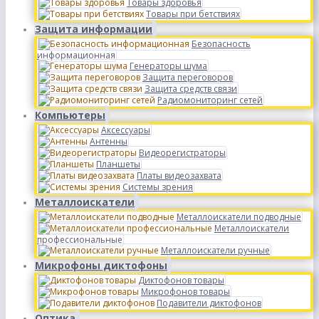
Товары здоровья
Товары при бетствиях
Защита информации
Безопасность
информационная
Генераторы шума
Защита переговоров
Защита средств связи
Радиомониторинг сетей
Компьютеры
Аксессуары
Антенны
Видеорегистраторы
Планшеты
Платы видеозахвата
Системы зрения
Металлоискатели
Металлоискатели подводные
Металлоискатели
профессиональные
Металлоискатели ручные
Микрофоны диктофоны
Диктофонов товары
Микрофонов товары
Подавители диктофонов
Оптика