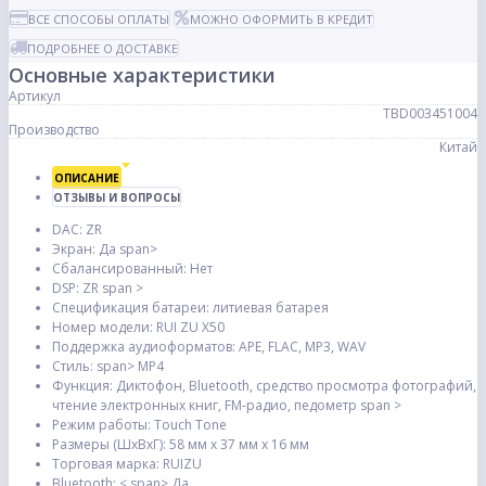
ВСЕ СПОСОБЫ ОПЛАТЫ
МОЖНО ОФОРМИТЬ В КРЕДИТ
ПОДРОБНЕЕ О ДОСТАВКЕ
Основные характеристики
Артикул
TBD003451004
Производство
Китай
ОПИСАНИЕ
ОТЗЫВЫ И ВОПРОСЫ
DAC:
ZR
Экран:
Да span>
Сбалансированный:
Нет
DSP:
ZR span >
Спецификация батареи:
литиевая батарея
Номер модели:
RUI ZU X50
Поддержка аудиоформатов:
APE, FLAC, MP3, WAV
Стиль: span>
MP4
Функция:
Диктофон, Bluetooth, средство просмотра фотографий,
чтение электронных книг, FM-радио, педометр span >
Режим работы:
Touch Tone
Размеры (ШxВxГ):
58 мм x 37 мм x 16 мм
Торговая марка:
RUIZU
Bluetooth:
< span> Да