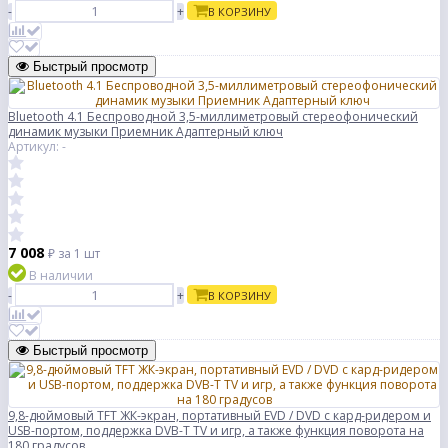
-
+
В КОРЗИНУ
Быстрый просмотр
Bluetooth 4.1 Беспроводной 3,5-миллиметровый стереофонический
динамик музыки Приемник Адаптерный ключ
Артикул: -
7 008
₽
за 1 шт
В наличии
-
+
В КОРЗИНУ
Быстрый просмотр
9,8-дюймовый TFT ЖК-экран, портативный EVD / DVD с кард-ридером и
USB-портом, поддержка DVB-T TV и игр, а также функция поворота на
180 градусов