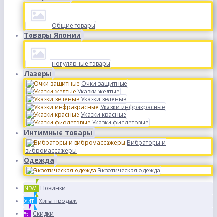
Общие товары
Товары Японии
Популярные товары
Лазеры
Очки защитные
Указки желтые
Указки зелёные
Указки инфракрасные
Указки красные
Указки фиолетовые
Интимные товары
Вибраторы и
вибромассажеры
Одежда
Экзотическая одежда
Новинки
NEW
Хиты продаж
ХИТ
Скидки
%