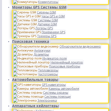
Коммутаторы
Мониторы GPS Системы GSM
Сирены GSM
Часы GPS и GSM
Системы GSM
Датчики GSM
Логеры GPS
Приёмники GPS
Трекеры GPS
Поисковая техника
Обнаружители видеокамер
Антижучки
Дозимтры
Индикатор поля
Ниленейный локатор
Поисковые приборы
Тепловизоры
Частотомеры
Автомобильные товары
GPS навигаторы
Камеры автомобиля
Системы охраны
Системы помощи
Электроника
Аппаратные кейлоггеры
Кейлоггеры