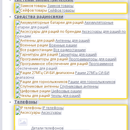
Замков товары
Сейфов товары
Средства радиосвязи
Аккумуляторные
батареи для раций
Аксессуары для раций по
брендам
Антенны для раций
Военные рации
Все радиостанции
Гарнитуры для раций
Программаторы для раций
Программное
обеспечение для раций
Рации 27МГц СИ-БИ
диапазона
Рации для горнолыжников
Спутниковые антенны
Цифровые рации
Чехлы для раций
Телефоны
IP телефоны
Аксессуары
Детали телефонов