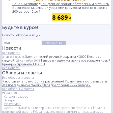
CACAZI Беспроводной дверной звонок с батарейным питанием
Водонепроницаемы с 4 уровнями громкости дверного звонка
200 метров - 2 до 1
8 689
₽
Будьте в курсе!
Новости, обзоры и акции
ПОДПИСАТЬСЯ
Новости
Все новости
Электрический резчик Husqvarna K 3000 Electric со
21 декабря 2016
скидкой!
Теперь в нашем магазине представлен новый
25 сентября 2016
бренд инструмента ATORCH
Все новости
Обзоры и советы
Все обзоры и советы
Как отследить транспорт на расстояние?
Правильные фотоаппараты
для повседневной съемки
Зарядки от солнечных батарей
Все обзоры и советы
Главная
Каталог товаров
Плееры
MP3/MP4/PS
Оригинальный MP3-плеер RUIZU X50 Sport Bluetooth 8 ГБ Clip Mini с
поддержкой экрана FM, запись, электронная книга, часы, шагомер