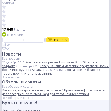
Артикул: -
17 648
₽
за 1 шт
В наличии
-
+
В КОРЗИНУ
Новости
Все новости
Электрический резчик Husqvarna K 3000 Electric со
21 декабря 2016
скидкой!
Теперь в нашем магазине представлен новый
25 сентября 2016
бренд инструмента ATORCH
Никогда еще не было так
5 июня 2016
просто пропилить прямую линию
Все новости
Обзоры и советы
Все обзоры и советы
Как отследить транспорт на расстояние?
Правильные фотоаппараты
для повседневной съемки
Зарядки от солнечных батарей
Все обзоры и советы
Будьте в курсе!
Новости, обзоры и акции