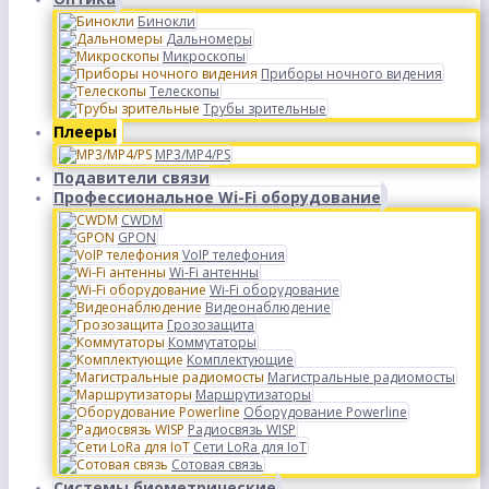
Бинокли
Дальномеры
Микроскопы
Приборы ночного видения
Телескопы
Трубы зрительные
Плееры
MP3/MP4/PS
Подавители связи
Профессиональное Wi-Fi оборудование
CWDM
GPON
VoIP телефония
Wi-Fi антенны
Wi-Fi оборудование
Видеонаблюдение
Грозозащита
Коммутаторы
Комплектующие
Магистральные радиомосты
Маршрутизаторы
Оборудование Powerline
Радиосвязь WISP
Сети LoRa для IoT
Сотовая связь
Системы биометрические