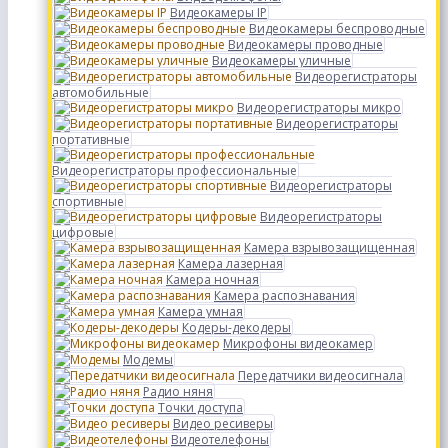
Видеокамеры IP
Видеокамеры беспроводные
Видеокамеры проводные
Видеокамеры уличные
Видеорегистраторы
автомобильные
Видеорегистраторы микро
Видеорегистраторы
портативные
Видеорегистраторы профессиональные
Видеорегистраторы
спортивные
Видеорегистраторы
цифровые
Камера взрывозащищенная
Камера лазерная
Камера ночная
Камера распознавания
Камера умная
Кодеры-декодеры
Микрофоны видеокамер
Модемы
Передатчики видеосигнала
Радио няня
Точки доступа
Видео ресиверы
Видеотелефоны