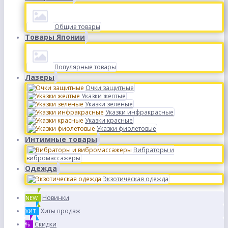
Общие товары
Товары Японии
Популярные товары
Лазеры
Очки защитные
Указки желтые
Указки зелёные
Указки инфракрасные
Указки красные
Указки фиолетовые
Интимные товары
Вибраторы и
вибромассажеры
Одежда
Экзотическая одежда
Новинки
NEW
Хиты продаж
ХИТ
Скидки
%