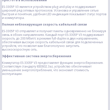
Простота в использовании
ES-3305P V3 является устройством plug-and-play и поддерживает
широкий ряд сетевых протоколов. Установка и управление сетью
быстрая и понятная, удобная LED индикация показывает статус портов
и коммутатора.
Полная неблокирующая скорость кабельной связи
ES-3305P V3 отправляет и получает пакеты одновременно не блокируя
связь в обоих направлениях. Каждый порт ES-3305P V3 поддерживает
скорость до 200 Мбит/с в режиме full-duplex в двух направлениях,
обеспечивая высокую скорость кабельной связи для подключенных
устройств, что позволит вам благополучно запустить
высокоскоростную сеть.
Эффективная система энергосбережения
Коммутатор ES-3305P V3 предоставляет функцию энергосбережения.
Соответствуя стандарту IEEE802.3az, устройство обеспечивает
уменьшение энергопотребления, что экономит стоимость
эксплуатации.