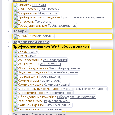
Бинокли
Дальномеры
Микроскопы
Приборы ночного видения
Телескопы
Трубы зрительные
Плееры
MP3/MP4/PS
Подавители связи
Профессиональное Wi-Fi оборудование
CWDM
GPON
VoIP телефония
Wi-Fi антенны
Wi-Fi оборудование
Видеонаблюдение
Грозозащита
Коммутаторы
Комплектующие
Магистральные радиомосты
Маршрутизаторы
Оборудование Powerline
Радиосвязь WISP
Сети LoRa для IoT
Сотовая связь
Системы биометрические