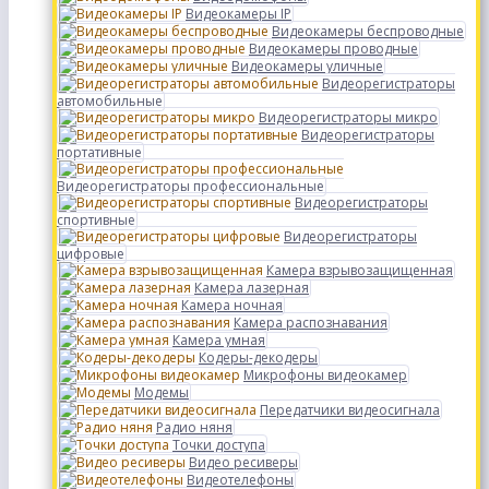
Видеокамеры IP
Видеокамеры беспроводные
Видеокамеры проводные
Видеокамеры уличные
Видеорегистраторы
автомобильные
Видеорегистраторы микро
Видеорегистраторы
портативные
Видеорегистраторы профессиональные
Видеорегистраторы
спортивные
Видеорегистраторы
цифровые
Камера взрывозащищенная
Камера лазерная
Камера ночная
Камера распознавания
Камера умная
Кодеры-декодеры
Микрофоны видеокамер
Модемы
Передатчики видеосигнала
Радио няня
Точки доступа
Видео ресиверы
Видеотелефоны