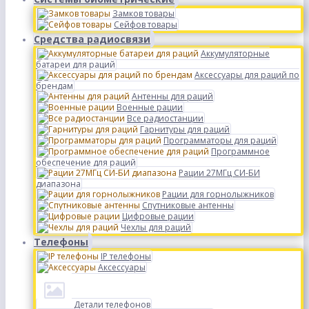
Замков товары
Сейфов товары
Средства радиосвязи
Аккумуляторные
батареи для раций
Аксессуары для раций по
брендам
Антенны для раций
Военные рации
Все радиостанции
Гарнитуры для раций
Программаторы для раций
Программное
обеспечение для раций
Рации 27МГц СИ-БИ
диапазона
Рации для горнолыжников
Спутниковые антенны
Цифровые рации
Чехлы для раций
Телефоны
IP телефоны
Аксессуары
Детали телефонов