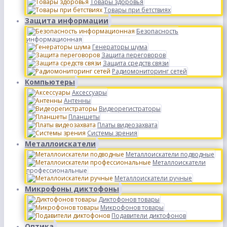
Товары здоровья
Товары при бетствиях
Защита информации
Безопасность
информационная
Генераторы шума
Защита переговоров
Защита средств связи
Радиомониторинг сетей
Компьютеры
Аксессуары
Антенны
Видеорегистраторы
Планшеты
Платы видеозахвата
Системы зрения
Металлоискатели
Металлоискатели подводные
Металлоискатели
профессиональные
Металлоискатели ручные
Микрофоны диктофоны
Диктофонов товары
Микрофонов товары
Подавители диктофонов
Оптика