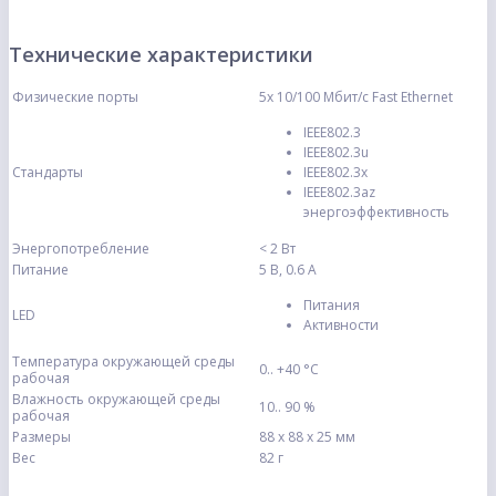
Технические характеристики
Физические порты
5x 10/100 Мбит/с Fast Ethernet
IEEE802.3
IEEE802.3u
Стандарты
IEEE802.3x
IEEE802.3az
энергоэффективность
Энергопотребление
< 2 Вт
Питание
5 В, 0.6 А
Питания
LED
Активности
Температура окружающей среды
0.. +40 °C
рабочая
Влажность окружающей среды
10.. 90 %
рабочая
Размеры
88 x 88 x 25 мм
Вес
82 г