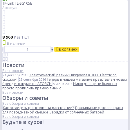
TP-Link TL-SG105E
Артикул: -
8 960
₽
за 1 шт
В наличии
-
+
В КОРЗИНУ
Новости
Все новости
Электрический резчик Husqvarna K 3000 Electric со
21 декабря 2016
скидкой!
Теперь в нашем магазине представлен новый
25 сентября 2016
бренд инструмента ATORCH
Никогда еще не было так
5 июня 2016
просто пропилить прямую линию
Все новости
Обзоры и советы
Все обзоры и советы
Как отследить транспорт на расстояние?
Правильные фотоаппараты
для повседневной съемки
Зарядки от солнечных батарей
Все обзоры и советы
Будьте в курсе!