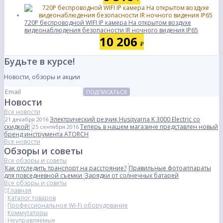
720P беспроводной WIFI IP камера На открытом воздухе
видеонаблюдения безопасности IR ночного видения IP65
10 206
₽
Будьте в курсе!
Новости, обзоры и акции
ПОДПИСАТЬСЯ
Новости
Все новости
Электрический резчик Husqvarna K 3000 Electric со
21 декабря 2016
скидкой!
Теперь в нашем магазине представлен новый
25 сентября 2016
бренд инструмента ATORCH
Все новости
Обзоры и советы
Все обзоры и советы
Как отследить транспорт на расстояние?
Правильные фотоаппараты
для повседневной съемки
Зарядки от солнечных батарей
Все обзоры и советы
Главная
Каталог товаров
Профессиональное Wi-Fi оборудование
Коммутаторы
Неуправляемые