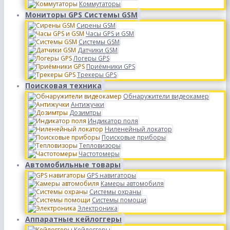
Коммутаторы
Мониторы GPS Системы GSM
Сирены GSM
Часы GPS и GSM
Системы GSM
Датчики GSM
Логеры GPS
Приёмники GPS
Трекеры GPS
Поисковая техника
Обнаружители видеокамер
Антижучки
Дозимтры
Индикатор поля
Ниленейный локатор
Поисковые приборы
Тепловизоры
Частотомеры
Автомобильные товары
GPS навигаторы
Камеры автомобиля
Системы охраны
Системы помощи
Электроника
Аппаратные кейлоггеры
Кейлоггеры