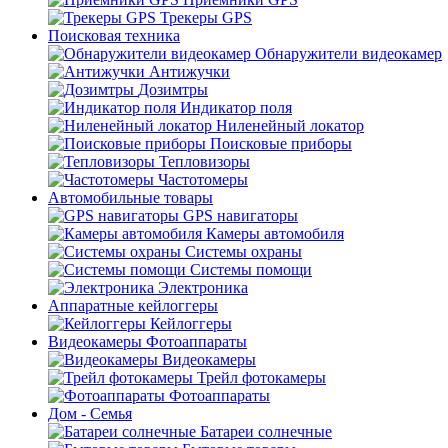
Трекеры GPS
Поисковая техника
Обнаружители видеокамер
Антижучки
Дозимтры
Индикатор поля
Ниленейный локатор
Поисковые приборы
Тепловизоры
Частотомеры
Автомобильные товары
GPS навигаторы
Камеры автомобиля
Системы охраны
Системы помощи
Электроника
Аппаратные кейлоггеры
Кейлоггеры
Видеокамеры Фотоаппараты
Видеокамеры
Трейл фотокамеры
Фотоаппараты
Дом - Семья
Батареи солнечные