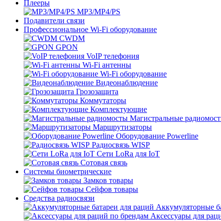
Плееры
MP3/MP4/PS
Подавители связи
Профессиональное Wi-Fi оборудование
CWDM
GPON
VoIP телефония
Wi-Fi антенны
Wi-Fi оборудование
Видеонаблюдение
Грозозащита
Коммутаторы
Комплектующие
Магистральные радиомос
Маршрутизаторы
Оборудование Powerline
Радиосвязь WISP
Сети LoRa для IoT
Сотовая связь
Системы биометрические
Замков товары
Сейфов товары
Средства радиосвязи
Аккумуляторные ба
Аксессуары для рац