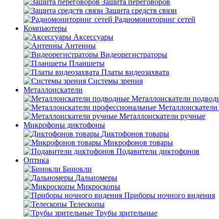
Защита переговоров
Защита средств связи
Радиомониторинг сетей
Компьютеры
Аксессуары
Антенны
Видеорегистраторы
Планшеты
Платы видеозахвата
Системы зрения
Металлоискатели
Металлоискатели подвод
Металлоискатели
Металлоискатели ручные
Микрофоны диктофоны
Диктофонов товары
Микрофонов товары
Подавители диктофонов
Оптика
Бинокли
Дальномеры
Микроскопы
Приборы ночного видения
Телескопы
Трубы зрительные