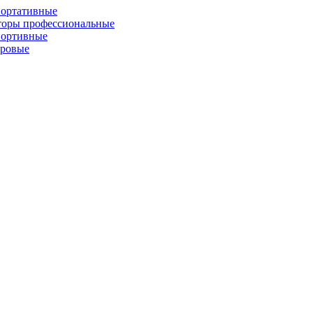
портативные
торы профессиональные
портивные
фровые