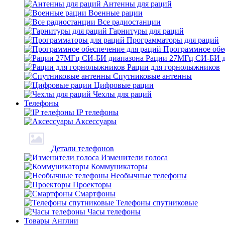
Антенны для раций
Военные рации
Все радиостанции
Гарнитуры для раций
Программаторы для раций
Программное обе
Рации 27МГц СИ-БИ д
Рации для горнолыжников
Спутниковые антенны
Цифровые рации
Чехлы для раций
Телефоны
IP телефоны
Аксессуары
Детали телефонов
Изменители голоса
Коммуникаторы
Необычные телефоны
Проекторы
Смартфоны
Телефоны спутниковые
Часы телефоны
Товары Англии