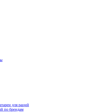
ты
тареи для раций
ий по брендам