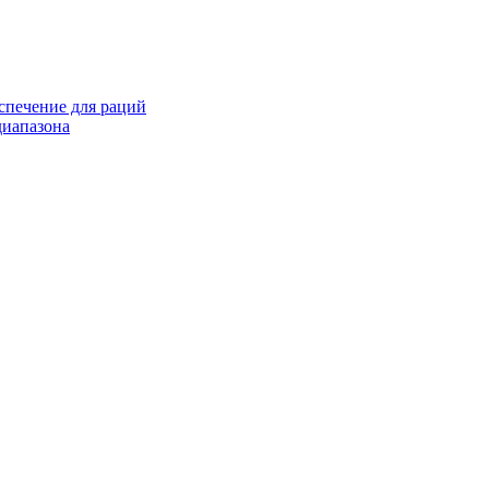
спечение для раций
иапазона