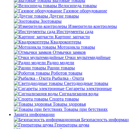
Бытовые товары
Велосипеда товары
Газовое оборудование
Другие товары
Зоотовары
Измерители-контролеры
Инструменты сада
Картинг запчасти
Квадрокоптеры
Мотоцикла товары
Отмычки замков
Очки мультемидийные
Радио модели
Рации товары
Роботов товары
Рыбалка - Охота
Светодиодные товары
Сигареты электронные
Сигнализация воды
Спорта товары
Товары здоровья
Товары при бетствиях
Защита информации
Безопасность информа
Генераторы шума