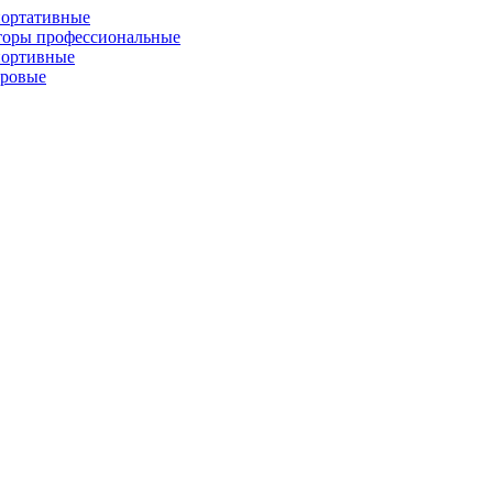
портативные
торы профессиональные
портивные
фровые