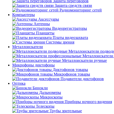
Защита переговоров
Защита средств связи
Радиомониторинг сетей
Компьютеры
Аксессуары
Антенны
Видеорегистраторы
Планшеты
Платы видеозахвата
Системы зрения
Металлоискатели
Металлоискатели подвод
Металлоискатели
Металлоискатели ручные
Микрофоны диктофоны
Диктофонов товары
Микрофонов товары
Подавители диктофонов
Оптика
Бинокли
Дальномеры
Микроскопы
Приборы ночного видения
Телескопы
Трубы зрительные