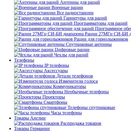
Антенны для раций
Военные рации
Все радиостанции
Гарнитуры для раций
Программаторы для раций
Программное обе
Рации 27МГц СИ-БИ д
Рации для горнолыжников
Спутниковые антенны
Цифровые рации
Чехлы для раций
Телефоны
IP телефоны
Аксессуары
Детали телефонов
Изменители голоса
Коммуникаторы
Необычные телефоны
Проекторы
Смартфоны
Телефоны спутниковые
Часы телефоны
Товары Англии
Распродажа товаров
Товары Германии