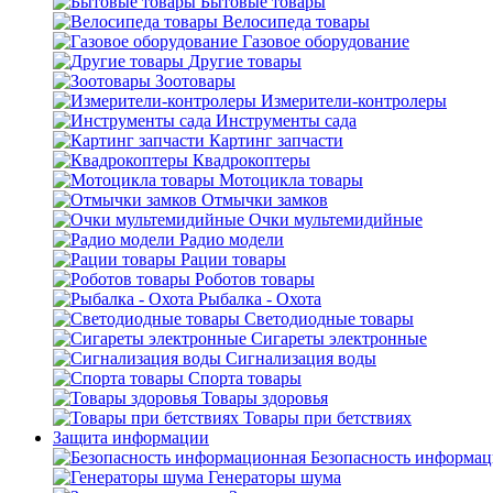
Бытовые товары
Велосипеда товары
Газовое оборудование
Другие товары
Зоотовары
Измерители-контролеры
Инструменты сада
Картинг запчасти
Квадрокоптеры
Мотоцикла товары
Отмычки замков
Очки мультемидийные
Радио модели
Рации товары
Роботов товары
Рыбалка - Охота
Светодиодные товары
Сигареты электронные
Сигнализация воды
Спорта товары
Товары здоровья
Товары при бетствиях
Защита информации
Безопасность информа
Генераторы шума