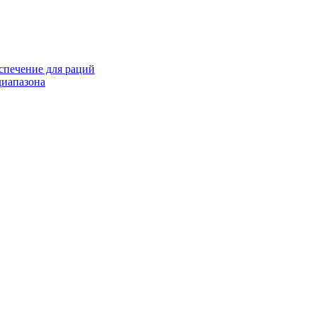
спечение для раций
иапазона