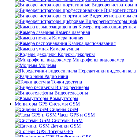
Видеорегистраторы 
Видеорегистра
Видеорегистраторы с
Видеорегистраторы ци
Камера взрывозащищенная
Камера лазерная
Камера ночная
Камера распознавания
Камера умная
Кодеры-декодеры
Микрофоны видеокамер
Модемы
Передатчики видеосигнала
Радио няня
Точки доступа
Видео ресиверы
Видеотелефоны
Коммутаторы
Мониторы GPS Системы GSM
Сирены GSM
Часы GPS и GSM
Системы GSM
Датчики GSM
Логеры GPS
Приёмники GPS