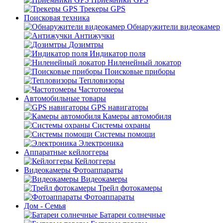
Трекеры GPS
Поисковая техника
Обнаружители видеокамер
Антижучки
Дозимтры
Индикатор поля
Ниленейный локатор
Поисковые приборы
Тепловизоры
Частотомеры
Автомобильные товары
GPS навигаторы
Камеры автомобиля
Системы охраны
Системы помощи
Электроника
Аппаратные кейлоггеры
Кейлоггеры
Видеокамеры Фотоаппараты
Видеокамеры
Трейл фотокамеры
Фотоаппараты
Дом - Семья
Батареи солнечные