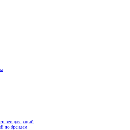
ты
тареи для раций
ий по брендам