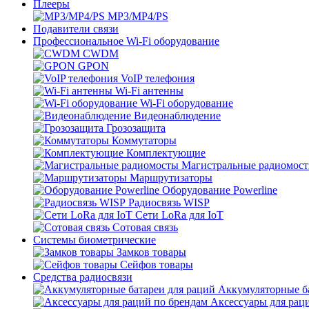
Плееры
MP3/MP4/PS
Подавители связи
Профессиональное Wi-Fi оборудование
CWDM
GPON
VoIP телефония
Wi-Fi антенны
Wi-Fi оборудование
Видеонаблюдение
Грозозащита
Коммутаторы
Комплектующие
Магистральные радиомос
Маршрутизаторы
Оборудование Powerline
Радиосвязь WISP
Сети LoRa для IoT
Сотовая связь
Системы биометрические
Замков товары
Сейфов товары
Средства радиосвязи
Аккумуляторные ба
Аксессуары для рац