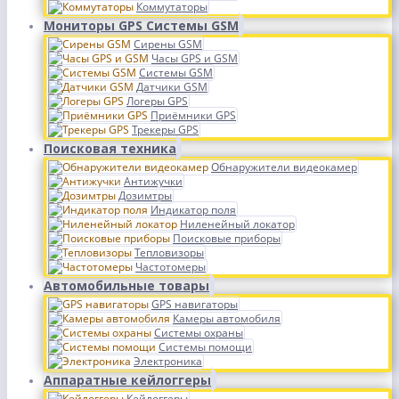
Коммутаторы
Мониторы GPS Системы GSM
Сирены GSM
Часы GPS и GSM
Системы GSM
Датчики GSM
Логеры GPS
Приёмники GPS
Трекеры GPS
Поисковая техника
Обнаружители видеокамер
Антижучки
Дозимтры
Индикатор поля
Ниленейный локатор
Поисковые приборы
Тепловизоры
Частотомеры
Автомобильные товары
GPS навигаторы
Камеры автомобиля
Системы охраны
Системы помощи
Электроника
Аппаратные кейлоггеры
Кейлоггеры