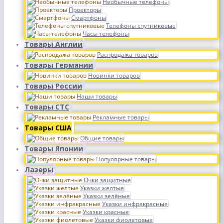
Необычные телефоны
Проекторы
Смартфоны
Телефоны спутниковые
Часы телефоны
Товары Англии
Распродажа товаров
Товары Германии
Новинки товаров
Товары России
Наши товары
Товары СТС
Рекламные товары
Товары США
Общие товары
Товары Японии
Популярные товары
Лазеры
Очки защитные
Указки желтые
Указки зелёные
Указки инфракрасные
Указки красные
Указки фиолетовые