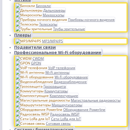
Бинокли
Дальномеры
Микроскопы
Приборы ночного видения
Телескопы
Трубы зрительные
Плееры
MP3/MP4/PS
Подавители связи
Профессиональное Wi-Fi оборудование
CWDM
GPON
VoIP телефония
Wi-Fi антенны
Wi-Fi оборудование
Видеонаблюдение
Грозозащита
Коммутаторы
Комплектующие
Магистральные радиомосты
Маршрутизаторы
Оборудование Powerline
Радиосвязь WISP
Сети LoRa для IoT
Сотовая связь
Системы биометрические