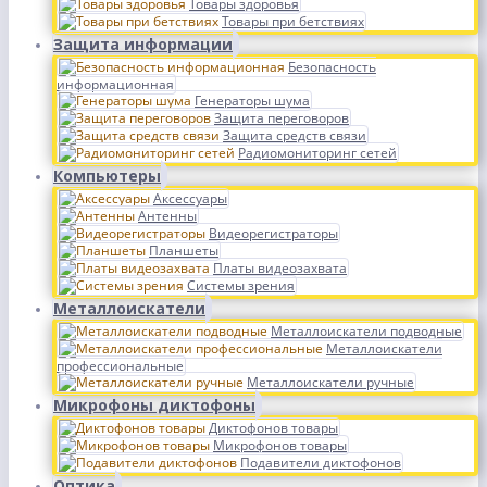
Товары здоровья
Товары при бетствиях
Защита информации
Безопасность
информационная
Генераторы шума
Защита переговоров
Защита средств связи
Радиомониторинг сетей
Компьютеры
Аксессуары
Антенны
Видеорегистраторы
Планшеты
Платы видеозахвата
Системы зрения
Металлоискатели
Металлоискатели подводные
Металлоискатели
профессиональные
Металлоискатели ручные
Микрофоны диктофоны
Диктофонов товары
Микрофонов товары
Подавители диктофонов
Оптика