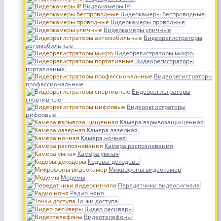
Видеокамеры IP
Видеокамеры беспроводные
Видеокамеры проводные
Видеокамеры уличные
Видеорегистраторы
автомобильные
Видеорегистраторы микро
Видеорегистраторы
портативные
Видеорегистраторы
профессиональные
Видеорегистраторы
спортивные
Видеорегистраторы
цифровые
Камера взрывозащищенная
Камера лазерная
Камера ночная
Камера распознавания
Камера умная
Кодеры-декодеры
Микрофоны видеокамер
Модемы
Передатчики видеосигнала
Радио няня
Точки доступа
Видео ресиверы
Видеотелефоны