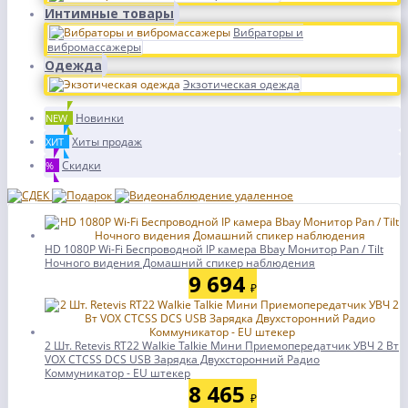
Интимные товары
Вибраторы и
вибромассажеры
Одежда
Экзотическая одежда
Новинки
NEW
Хиты продаж
ХИТ
Скидки
%
HD 1080P Wi-Fi Беспроводной IP камера Bbay Монитор Pan / Tilt
Ночного видения Домашний спикер наблюдения
9 694
₽
2 Шт. Retevis RT22 Walkie Talkie Мини Приемопередатчик УВЧ 2 Вт
VOX CTCSS DCS USB Зарядка Двухсторонний Радио
Коммуникатор - EU штекер
8 465
₽