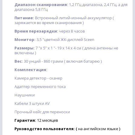
Диапазон сканирования:
1,2 ГГц диапазона, 2,4 ГГц, а для
диапазона 5,8 ГГц
Питание:
Встроенный литий-ионный аккумулятор (
заряжается во время сканирования )
Время перезарядки:
через 8 часов
Монитор:
3,5 "цветной ЖК-дисплей Sceen
Размеры:
7 "х 5" х 1 "- 19 х 14 х 4 см ( длина антенны не
включены )
Вес:
30 унций - 860 грамм ( включая батарею )
Комплектация:
Камера детектор - сканер
Адаптер переменного тока
Наушники
Кабели 3 штуки АV
Прочный кейс для переноски
Гарантия:
12
месяцев
Руководство пользователя:
(
на английском языке
)