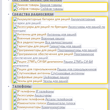
Замков товары
Сейфов товары
Средства радиосвязи
Аккумуляторные
батареи для раций
Аксессуары для раций по
брендам
Антенны для раций
Военные рации
Все радиостанции
Гарнитуры для раций
Программаторы для раций
Программное
обеспечение для раций
Рации 27МГц СИ-БИ
диапазона
Рации для горнолыжников
Спутниковые антенны
Цифровые рации
Чехлы для раций
Телефоны
IP телефоны
Аксессуары
Детали телефонов
Изменители голоса
Коммуникаторы