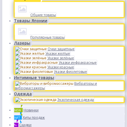
Общие товары
Товары Японии
Популярные товары
Лазеры
Очки защитные
Указки желтые
Указки зелёные
Указки инфракрасные
Указки красные
Указки фиолетовые
Интимные товары
Вибраторы и
вибромассажеры
Одежда
Экзотическая одежда
Новинки
NEW
Хиты продаж
ХИТ
Скидки
%