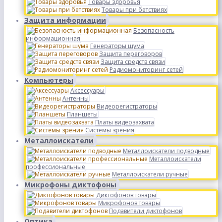
Товары здоровья
Товары при бетствиях
Защита информации
Безопасность
информационная
Генераторы шума
Защита переговоров
Защита средств связи
Радиомониторинг сетей
Компьютеры
Аксессуары
Антенны
Видеорегистраторы
Планшеты
Платы видеозахвата
Системы зрения
Металлоискатели
Металлоискатели подводные
Металлоискатели
профессиональные
Металлоискатели ручные
Микрофоны диктофоны
Диктофонов товары
Микрофонов товары
Подавители диктофонов
Оптика