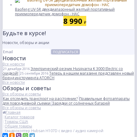
Baofeng UV-5R двухдиапазонный желтый портативный
приемопередатчик домофон - НАС
8 990
₽
Будьте в курсе!
Новости, обзоры и акции
ПОДПИСАТЬСЯ
Новости
Все новости
Электрический резчик Husqvarna K 3000 Electric со
21 декабря 2016
скидкой!
Теперь в нашем магазине представлен новый
25 сентября 2016
бренд инструмента ATORCH
Все новости
Обзоры и советы
Все обзоры и советы
Как отследить транспорт на расстояние?
Правильные фотоаппараты
для повседневной съемки
Зарядки от солнечных батарей
Все обзоры и советы
Главная
Каталог товаров
Товары США
Общие товары
Квадрокоптер Hubsan H107D с видео / аудио камерой