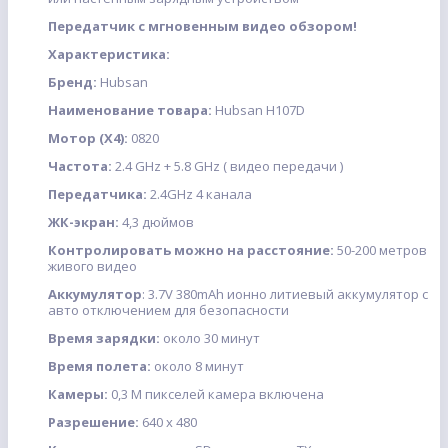
Передатчик с мгновенным видео обзором!
Характеристика:
Бренд:
Hubsan
Наименование товара:
Hubsan H107D
Мотор (X4):
0820
Частота:
2.4 GHz + 5.8 GHz ( видео передачи )
Передатчика:
2.4GHz 4 канала
ЖК-экран:
4,3 дюймов
Контролировать можно на расстояние:
50-200 метров
живого видео
Аккумулятор
: 3.7V 380mAh ионно литиевый аккумулятор с
авто отключением для безопасности
Время зарядки:
около 30 минут
Время полета:
около 8 минут
Камеры:
0,3 М пикселей камера включена
Разрешение:
640 x 480