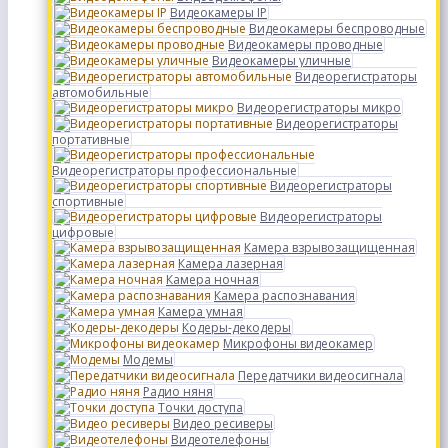
Видеокамеры IP
Видеокамеры беспроводные
Видеокамеры проводные
Видеокамеры уличные
Видеорегистраторы
автомобильные
Видеорегистраторы микро
Видеорегистраторы
портативные
Видеорегистраторы профессиональные
Видеорегистраторы
спортивные
Видеорегистраторы
цифровые
Камера взрывозащищенная
Камера лазерная
Камера ночная
Камера распознавания
Камера умная
Кодеры-декодеры
Микрофоны видеокамер
Модемы
Передатчики видеосигнала
Радио няня
Точки доступа
Видео ресиверы
Видеотелефоны