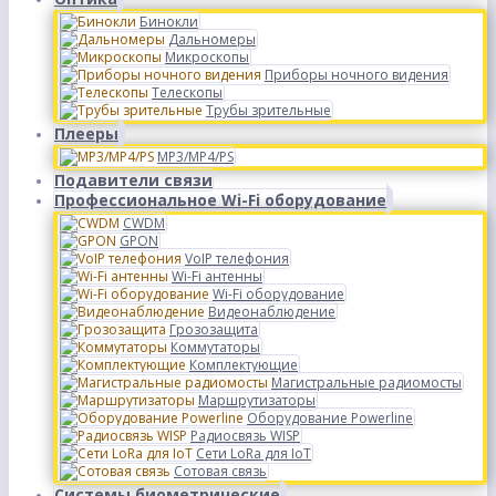
Бинокли
Дальномеры
Микроскопы
Приборы ночного видения
Телескопы
Трубы зрительные
Плееры
MP3/MP4/PS
Подавители связи
Профессиональное Wi-Fi оборудование
CWDM
GPON
VoIP телефония
Wi-Fi антенны
Wi-Fi оборудование
Видеонаблюдение
Грозозащита
Коммутаторы
Комплектующие
Магистральные радиомосты
Маршрутизаторы
Оборудование Powerline
Радиосвязь WISP
Сети LoRa для IoT
Сотовая связь
Системы биометрические