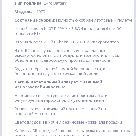
Тип топлива:
Li-Po Battery
Модель:
H107D
Состояние сборки:
Полностью собран и готовый к полету!
Новый Hubsan H107 D FPV X 4 5.8G 4-канальная 6 оси RC
горючего RTF
Это 100% реальный Hubsan H107D FPV квадрокоптер
Этот RC не игрушка, он использует различные
высокотехнологичный продукты и технологии, чтобы
обеспечить превосходную производительность
Будьте в курсе вашей личной безопасности, и от
безопасности других в окружающей среде
Легкий летательный аппарат с изящной
износоустойчивостью!
Новейшие система управления полетом с 6-оси с
регулируемым гироскопом и чувствительный
Permits супер стабильный полет, летающий на
открытой местности
Светодиодов 4 в ночи и резиновые ножки для посадки
Кабель USB зарядный позволяет заряжать квадрокоптера
или настенным зарядным устройством