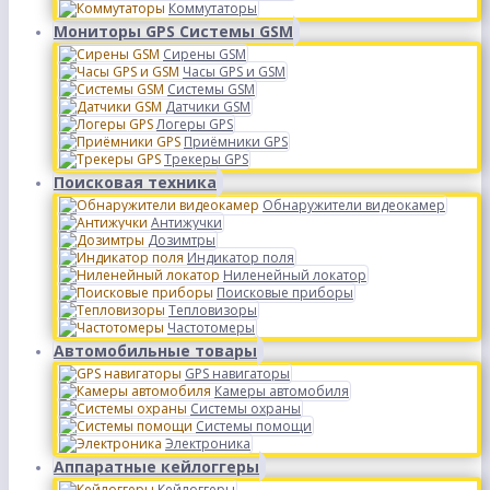
Коммутаторы
Мониторы GPS Системы GSM
Сирены GSM
Часы GPS и GSM
Системы GSM
Датчики GSM
Логеры GPS
Приёмники GPS
Трекеры GPS
Поисковая техника
Обнаружители видеокамер
Антижучки
Дозимтры
Индикатор поля
Ниленейный локатор
Поисковые приборы
Тепловизоры
Частотомеры
Автомобильные товары
GPS навигаторы
Камеры автомобиля
Системы охраны
Системы помощи
Электроника
Аппаратные кейлоггеры
Кейлоггеры