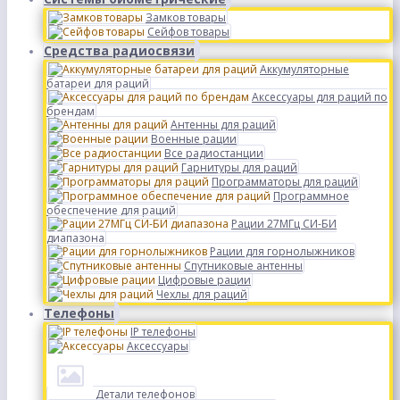
Замков товары
Сейфов товары
Средства радиосвязи
Аккумуляторные
батареи для раций
Аксессуары для раций по
брендам
Антенны для раций
Военные рации
Все радиостанции
Гарнитуры для раций
Программаторы для раций
Программное
обеспечение для раций
Рации 27МГц СИ-БИ
диапазона
Рации для горнолыжников
Спутниковые антенны
Цифровые рации
Чехлы для раций
Телефоны
IP телефоны
Аксессуары
Детали телефонов