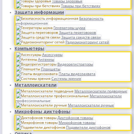
Товары здоровья
Товары при бетствиях
Защита информации
Безопасность
информационная
Генераторы шума
Защита переговоров
Защита средств связи
Радиомониторинг сетей
Компьютеры
Аксессуары
Антенны
Видеорегистраторы
Планшеты
Платы видеозахвата
Системы зрения
Металлоискатели
Металлоискатели подводные
Металлоискатели
профессиональные
Металлоискатели ручные
Микрофоны диктофоны
Диктофонов товары
Микрофонов товары
Подавители диктофонов
Оптика