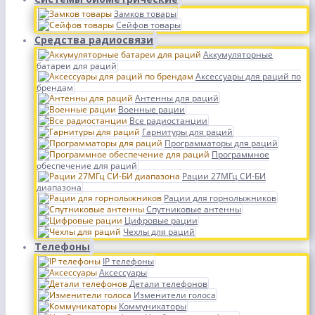
Замков товары
Сейфов товары
Средства радиосвязи
Аккумуляторные
батареи для раций
Аксессуары для раций по
брендам
Антенны для раций
Военные рации
Все радиостанции
Гарнитуры для раций
Программаторы для раций
Программное
обеспечение для раций
Рации 27МГц СИ-БИ
диапазона
Рации для горнолыжников
Спутниковые антенны
Цифровые рации
Чехлы для раций
Телефоны
IP телефоны
Аксессуары
Детали телефонов
Изменители голоса
Коммуникаторы