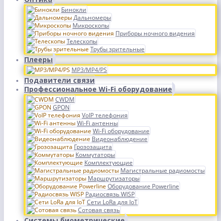
Бинокли
Дальномеры
Микроскопы
Приборы ночного видения
Телескопы
Трубы зрительные
Плееры
MP3/MP4/PS
Подавители связи
Профессиональное Wi-Fi оборудование
CWDM
GPON
VoIP телефония
Wi-Fi антенны
Wi-Fi оборудование
Видеонаблюдение
Грозозащита
Коммутаторы
Комплектующие
Магистральные радиомосты
Маршрутизаторы
Оборудование Powerline
Радиосвязь WISP
Сети LoRa для IoT
Сотовая связь
Системы биометрические