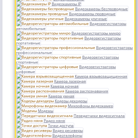
Видеокамеры IP
Видеокамеры беспроводные
Видеокамеры проводные
Видеокамеры уличные
Видеорегистраторы
автомобильные
Видеорегистраторы микро
Видеорегистраторы
портативные
Видеорегистраторы
профессиональные
Видеорегистраторы
спортивные
Видеорегистраторы
цифровые
Камера взрывозащищенная
Камера лазерная
Камера ночная
Камера распознавания
Камера умная
Кодеры-декодеры
Микрофоны видеокамер
Модемы
Передатчики видеосигнала
Радио няня
Точки доступа
Видео ресиверы
Видеотелефоны