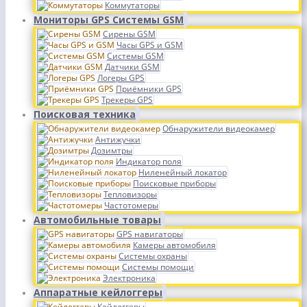
Коммутаторы
Мониторы GPS Системы GSM
Сирены GSM
Часы GPS и GSM
Системы GSM
Датчики GSM
Логеры GPS
Приёмники GPS
Трекеры GPS
Поисковая техника
Обнаружители видеокамер
Антижучки
Дозимтры
Индикатор поля
Ниленейный локатор
Поисковые приборы
Тепловизоры
Частотомеры
Автомобильные товары
GPS навигаторы
Камеры автомобиля
Системы охраны
Системы помощи
Электроника
Аппаратные кейлоггеры
Кейлоггеры