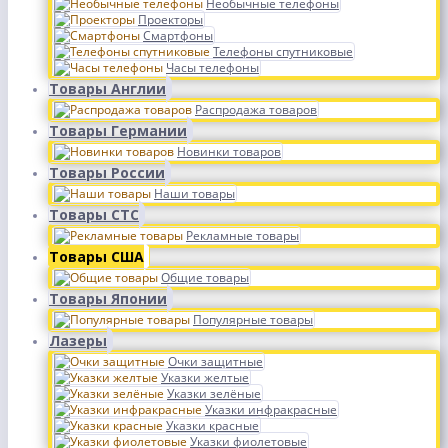
Необычные телефоны
Проекторы
Смартфоны
Телефоны спутниковые
Часы телефоны
Товары Англии
Распродажа товаров
Товары Германии
Новинки товаров
Товары России
Наши товары
Товары СТС
Рекламные товары
Товары США
Общие товары
Товары Японии
Популярные товары
Лазеры
Очки защитные
Указки желтые
Указки зелёные
Указки инфракрасные
Указки красные
Указки фиолетовые