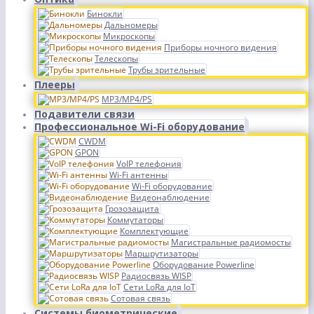
Бинокли
Дальномеры
Микроскопы
Приборы ночного видения
Телескопы
Трубы зрительные
Плееры
MP3/MP4/PS
Подавители связи
Профессиональное Wi-Fi оборудование
CWDM
GPON
VoIP телефония
Wi-Fi антенны
Wi-Fi оборудование
Видеонаблюдение
Грозозащита
Коммутаторы
Комплектующие
Магистральные радиомосты
Маршрутизаторы
Оборудование Powerline
Радиосвязь WISP
Сети LoRa для IoT
Сотовая связь
Системы биометрические