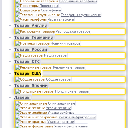
Необычные телефоны
Проекторы
Смартфоны
Телефоны спутниковые
Часы телефоны
Товары Англии
Распродажа товаров
Товары Германии
Новинки товаров
Товары России
Наши товары
Товары СТС
Рекламные товары
Товары США
Общие товары
Товары Японии
Популярные товары
Лазеры
Очки защитные
Указки желтые
Указки зелёные
Указки инфракрасные
Указки красные
Указки фиолетовые