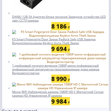
DANIU 12В 5А Адаптер блока питания Зарядное устройство LED
свет CCTV камеры
8 186
₽
P3 Smart Fingerprint Door Замок Padlock Safe USB Зарядка
Водонепроницаемы Keyless Анти Theft Замок
9 694
₽
1-дюймовый ночного видения 1080P мини инфракрасный
инфракрасный аккумулятор перезаряжаемые дома камера
Видеорегистратор
8 990
₽
Мини WiFi Наблюдение камера 1080P HD С Магнитной Сетью
камера HD Упражнение IP камера
9 984
₽