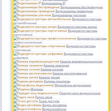
Видеокамеры IP
Видеокамеры беспроводные
Видеокамеры проводные
Видеокамеры уличные
Видеорегистраторы
автомобильные
Видеорегистраторы микро
Видеорегистраторы
портативные
Видеорегистраторы
профессиональные
Видеорегистраторы
спортивные
Видеорегистраторы
цифровые
Камера взрывозащищенная
Камера лазерная
Камера ночная
Камера распознавания
Камера умная
Кодеры-декодеры
Микрофоны видеокамер
Модемы
Передатчики видеосигнала
Радио няня
Точки доступа
Видео ресиверы
Видеотелефоны