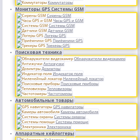
Коммутаторы
Мониторы GPS Системы GSM
Сирены GSM
Часы GPS и GSM
Системы GSM
Датчики GSM
Логеры GPS
Приёмники GPS
Трекеры GPS
Поисковая техника
Обнаружители видеокамер
Антижучки
Дозимтры
Индикатор поля
Ниленейный локатор
Поисковые приборы
Тепловизоры
Частотомеры
Автомобильные товары
GPS навигаторы
Камеры автомобиля
Системы охраны
Системы помощи
Электроника
Аппаратные кейлоггеры
Кейлоггеры