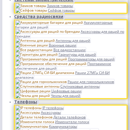
Замков товары
Сейфов товары
Средства радиосвязи
Аккумуляторные
батареи для раций
Аксессуары для раций по
брендам
Антенны для раций
Военные рации
Все радиостанции
Гарнитуры для раций
Программаторы для раций
Программное
обеспечение для раций
Рации 27МГц СИ-БИ
диапазона
Рации для горнолыжников
Спутниковые антенны
Цифровые рации
Чехлы для раций
Телефоны
IP телефоны
Аксессуары
Детали телефонов
Изменители голоса
Коммуникаторы