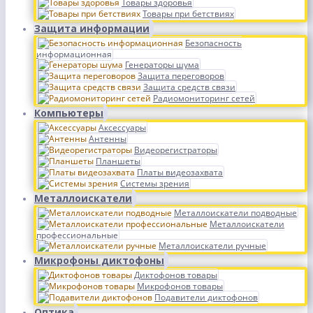
Товары здоровья
Товары при бетствиях
Защита информации
Безопасность
информационная
Генераторы шума
Защита переговоров
Защита средств связи
Радиомониторинг сетей
Компьютеры
Аксессуары
Антенны
Видеорегистраторы
Планшеты
Платы видеозахвата
Системы зрения
Металлоискатели
Металлоискатели подводные
Металлоискатели
профессиональные
Металлоискатели ручные
Микрофоны диктофоны
Диктофонов товары
Микрофонов товары
Подавители диктофонов
Оптика