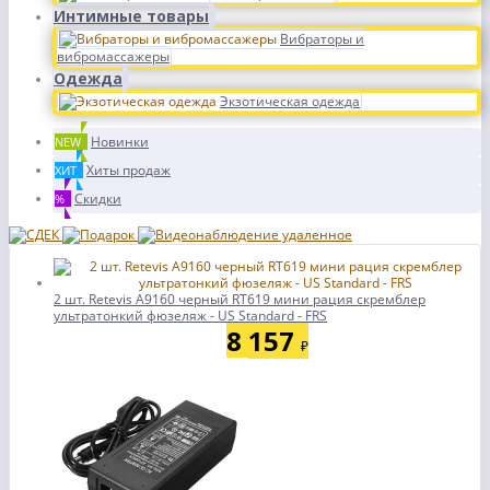
Интимные товары
Вибраторы и
вибромассажеры
Одежда
Экзотическая одежда
Новинки
NEW
Хиты продаж
ХИТ
Скидки
%
2 шт. Retevis A9160 черный RT619 мини рация скремблер
ультратонкий фюзеляж - US Standard - FRS
8 157
₽