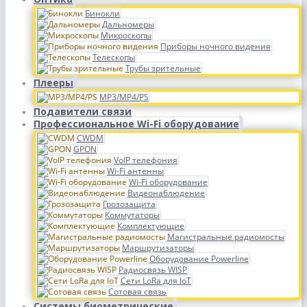
Бинокли
Дальномеры
Микроскопы
Приборы ночного видения
Телескопы
Трубы зрительные
Плееры
MP3/MP4/PS
Подавители связи
Профессиональное Wi-Fi оборудование
CWDM
GPON
VoIP телефония
Wi-Fi антенны
Wi-Fi оборудование
Видеонаблюдение
Грозозащита
Коммутаторы
Комплектующие
Магистральные радиомосты
Маршрутизаторы
Оборудование Powerline
Радиосвязь WISP
Сети LoRa для IoT
Сотовая связь
Системы биометрические