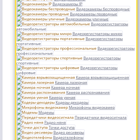
Видеокамеры IP
Видеокамеры беспроводные
Видеокамеры проводные
Видеокамеры уличные
Видеорегистраторы
автомобильные
Видеорегистраторы микро
Видеорегистраторы
портативные
Видеорегистраторы
профессиональные
Видеорегистраторы
спортивные
Видеорегистраторы
цифровые
Камера взрывозащищенная
Камера лазерная
Камера ночная
Камера распознавания
Камера умная
Кодеры-декодеры
Микрофоны видеокамер
Модемы
Передатчики видеосигнала
Радио няня
Точки доступа
Видео ресиверы
Видеотелефоны