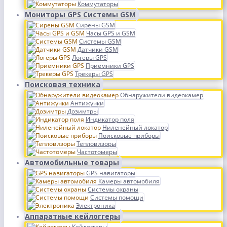
Коммутаторы
Мониторы GPS Системы GSM
Сирены GSM
Часы GPS и GSM
Системы GSM
Датчики GSM
Логеры GPS
Приёмники GPS
Трекеры GPS
Поисковая техника
Обнаружители видеокамер
Антижучки
Дозимтры
Индикатор поля
Ниленейный локатор
Поисковые приборы
Тепловизоры
Частотомеры
Автомобильные товары
GPS навигаторы
Камеры автомобиля
Системы охраны
Системы помощи
Электроника
Аппаратные кейлоггеры
Кейлоггеры