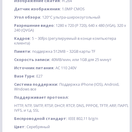
Изображение сжатия:
H.264
Датчик изображения:
1.0MP CMOS
Угол обзора:
120°С ультра-широкоугольный
Разрешение видео:
1280 x 720 (P 720), 640 x 480 (VGA), 320 x
240 (QVGA)
Кадров:
5 ~ 30fps (регулируемый в конце компьютера
клиента)
Памяти:
поддержка 512MB ~ 32GB карты TF
Скорость записи:
40MB/мин, или 1GB для 25 минут
Источник питания:
AC 110 240V
Base Type:
E27
Система поддержки:
Поддержка iPhone (IOS), Android,
Wndows все
Поддерживает протокол:
HTTP, NTP, SMTP, RTSP, DHCP, RTCP, DNS, PPPOE, TFTP, ARP, ПАРП,
IVFS, и т.д. SSL
Беспроводной стандарт:
IEEE 802,11 b/g/n
Цвет:
Серебряный