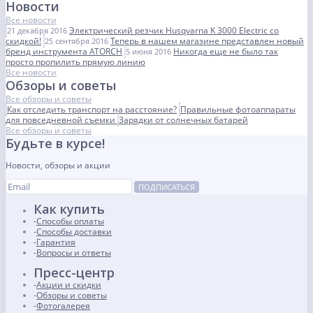
Новости
Все новости
Электрический резчик Husqvarna K 3000 Electric со
21 декабря 2016
скидкой!
Теперь в нашем магазине представлен новый
25 сентября 2016
бренд инструмента ATORCH
Никогда еще не было так
5 июня 2016
просто пропилить прямую линию
Все новости
Обзоры и советы
Все обзоры и советы
Как отследить транспорт на расстояние?
Правильные фотоаппараты
для повседневной съемки
Зарядки от солнечных батарей
Все обзоры и советы
Будьте в курсе!
Новости, обзоры и акции
ПОДПИСАТЬСЯ
Как купить
Способы оплаты
Способы доставки
Гарантия
Вопросы и ответы
Пресс-центр
Акции и скидки
Обзоры и советы
Фотогалерея