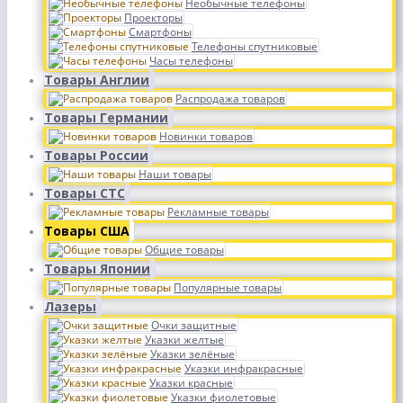
Необычные телефоны
Проекторы
Смартфоны
Телефоны спутниковые
Часы телефоны
Товары Англии
Распродажа товаров
Товары Германии
Новинки товаров
Товары России
Наши товары
Товары СТС
Рекламные товары
Товары США
Общие товары
Товары Японии
Популярные товары
Лазеры
Очки защитные
Указки желтые
Указки зелёные
Указки инфракрасные
Указки красные
Указки фиолетовые