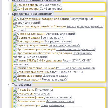
Замков товары
Сейфов товары
Средства радиосвязи
Аккумуляторные
батареи для раций
Аксессуары для раций по
брендам
Антенны для раций
Военные рации
Все радиостанции
Гарнитуры для раций
Программаторы для раций
Программное
обеспечение для раций
Рации 27МГц СИ-БИ
диапазона
Рации для горнолыжников
Спутниковые антенны
Цифровые рации
Чехлы для раций
Телефоны
IP телефоны
Аксессуары
Детали телефонов
Изменители голоса
Коммуникаторы