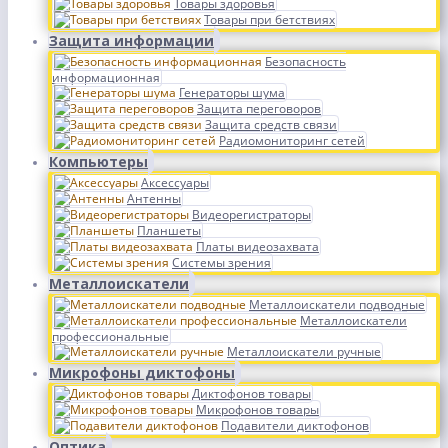
Товары здоровья
Товары при бетствиях
Защита информации
Безопасность
информационная
Генераторы шума
Защита переговоров
Защита средств связи
Радиомониторинг сетей
Компьютеры
Аксессуары
Антенны
Видеорегистраторы
Планшеты
Платы видеозахвата
Системы зрения
Металлоискатели
Металлоискатели подводные
Металлоискатели
профессиональные
Металлоискатели ручные
Микрофоны диктофоны
Диктофонов товары
Микрофонов товары
Подавители диктофонов
Оптика