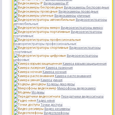
Видеокамеры IP
Видеокамеры беспроводные
Видеокамеры проводные
Видеокамеры уличные
Видеорегистраторы
автомобильные
Видеорегистраторы микро
Видеорегистраторы
портативные
Видеорегистраторы профессиональные
Видеорегистраторы
спортивные
Видеорегистраторы
цифровые
Камера взрывозащищенная
Камера лазерная
Камера ночная
Камера распознавания
Камера умная
Кодеры-декодеры
Микрофоны видеокамер
Модемы
Передатчики видеосигнала
Радио няня
Точки доступа
Видео ресиверы
Видеотелефоны