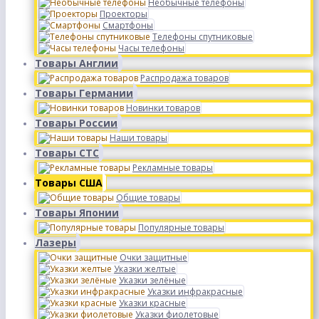
Необычные телефоны
Проекторы
Смартфоны
Телефоны спутниковые
Часы телефоны
Товары Англии
Распродажа товаров
Товары Германии
Новинки товаров
Товары России
Наши товары
Товары СТС
Рекламные товары
Товары США
Общие товары
Товары Японии
Популярные товары
Лазеры
Очки защитные
Указки желтые
Указки зелёные
Указки инфракрасные
Указки красные
Указки фиолетовые