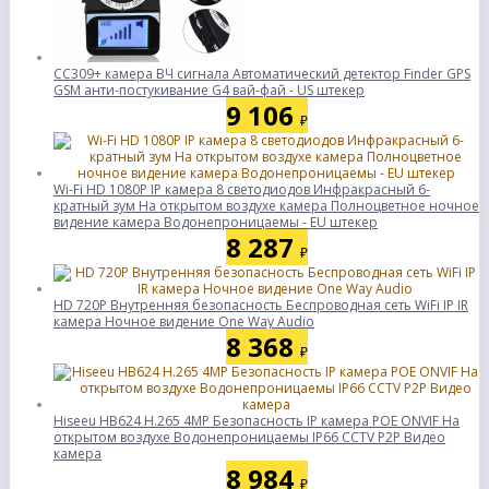
CC309+ камера ВЧ сигнала Автоматический детектор Finder GPS
GSM анти-постукивание G4 вай-фай - US штекер
9 106
₽
Wi-Fi HD 1080P IP камера 8 светодиодов Инфракрасный 6-
кратный зум На открытом воздухе камера Полноцветное ночное
видение камера Водонепроницаемы - EU штекер
8 287
₽
HD 720P Внутренняя безопасность Беспроводная сеть WiFi IP IR
камера Ночное видение One Way Audio
8 368
₽
Hiseeu HB624 H.265 4MP Безопасность IP камера POE ONVIF На
открытом воздухе Водонепроницаемы IP66 CCTV P2P Видео
камера
8 984
₽