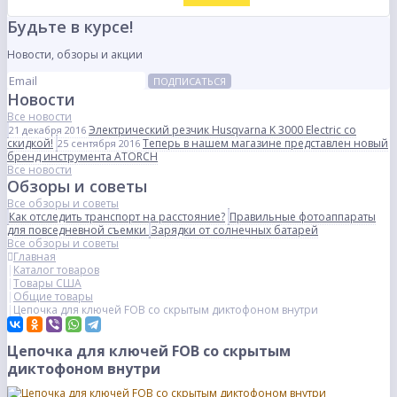
Будьте в курсе!
Новости, обзоры и акции
ПОДПИСАТЬСЯ
Новости
Все новости
Электрический резчик Husqvarna K 3000 Electric со
21 декабря 2016
скидкой!
Теперь в нашем магазине представлен новый
25 сентября 2016
бренд инструмента ATORCH
Все новости
Обзоры и советы
Все обзоры и советы
Как отследить транспорт на расстояние?
Правильные фотоаппараты
для повседневной съемки
Зарядки от солнечных батарей
Все обзоры и советы
Главная
Каталог товаров
Товары США
Общие товары
Цепочка для ключей FOB со скрытым диктофоном внутри
Цепочка для ключей FOB со скрытым
диктофоном внутри