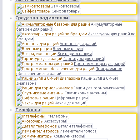
Замков товары
Сейфов товары
Средства радиосвязи
Аккумуляторные
батареи для раций
Аксессуары для раций по
брендам
Антенны для раций
Военные рации
Все радиостанции
Гарнитуры для раций
Программаторы для раций
Программное
обеспечение для раций
Рации 27МГц СИ-БИ
диапазона
Рации для горнолыжников
Спутниковые антенны
Цифровые рации
Чехлы для раций
Телефоны
IP телефоны
Аксессуары
Детали телефонов
Изменители голоса
Коммуникаторы