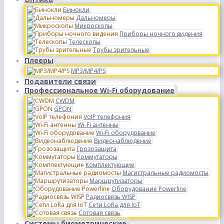
Бинокли
Дальномеры
Микроскопы
Приборы ночного видения
Телескопы
Трубы зрительные
Плееры
MP3/MP4/PS
Подавители связи
Профессиональное Wi-Fi оборудование
CWDM
GPON
VoIP телефония
Wi-Fi антенны
Wi-Fi оборудование
Видеонаблюдение
Грозозащита
Коммутаторы
Комплектующие
Магистральные радиомосты
Маршрутизаторы
Оборудование Powerline
Радиосвязь WISP
Сети LoRa для IoT
Сотовая связь
Системы биометрические