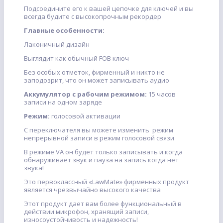
Подсоедините его к вашей цепочке для ключей и вы
всегда будите с высокопрочным рекордер
Главные особенности:
Лаконичный дизайн
Выглядит как обычный FOB ключ
Без особых отметок, фирменный и никто не
заподозрит, что он может записывать аудио
Аккумулятор с рабочим режимом:
15 часов
записи на одном заряде
Режим:
голосовой активации
С переключателя вы можете изменить режим
непрерывной записи в режим голосовой связи
В режиме VA он будет только записывать и когда
обнаруживает звук и пауза на запись когда нет
звука!
Это первоклассный «LawMate» фирменных продукт
является чрезвычайно высокого качества
Этот продукт дает вам более функциональный в
действии микрофон, хранящий записи,
износоустойчивость и надежность!