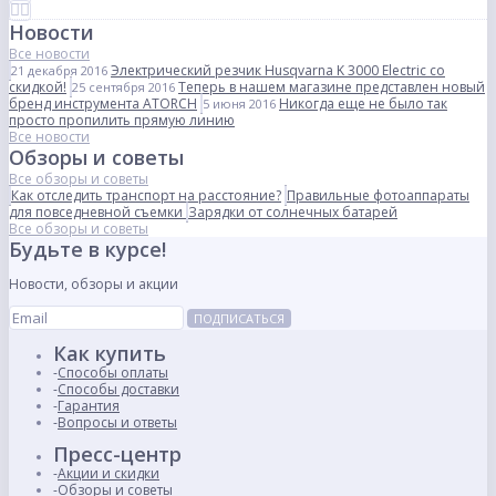
Новости
Все новости
Электрический резчик Husqvarna K 3000 Electric со
21 декабря 2016
скидкой!
Теперь в нашем магазине представлен новый
25 сентября 2016
бренд инструмента ATORCH
Никогда еще не было так
5 июня 2016
просто пропилить прямую линию
Все новости
Обзоры и советы
Все обзоры и советы
Как отследить транспорт на расстояние?
Правильные фотоаппараты
для повседневной съемки
Зарядки от солнечных батарей
Все обзоры и советы
Будьте в курсе!
Новости, обзоры и акции
ПОДПИСАТЬСЯ
Как купить
Способы оплаты
Способы доставки
Гарантия
Вопросы и ответы
Пресс-центр
Акции и скидки
Обзоры и советы