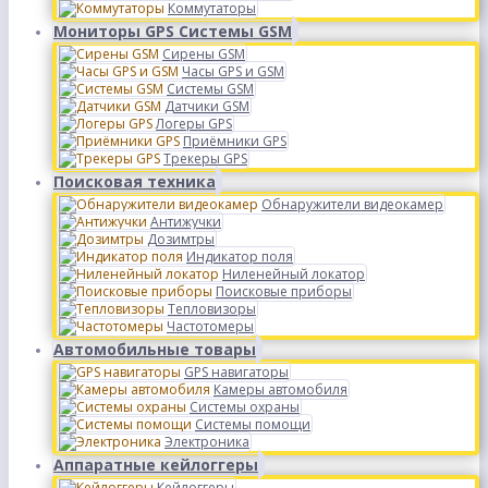
Коммутаторы
Мониторы GPS Системы GSM
Сирены GSM
Часы GPS и GSM
Системы GSM
Датчики GSM
Логеры GPS
Приёмники GPS
Трекеры GPS
Поисковая техника
Обнаружители видеокамер
Антижучки
Дозимтры
Индикатор поля
Ниленейный локатор
Поисковые приборы
Тепловизоры
Частотомеры
Автомобильные товары
GPS навигаторы
Камеры автомобиля
Системы охраны
Системы помощи
Электроника
Аппаратные кейлоггеры
Кейлоггеры