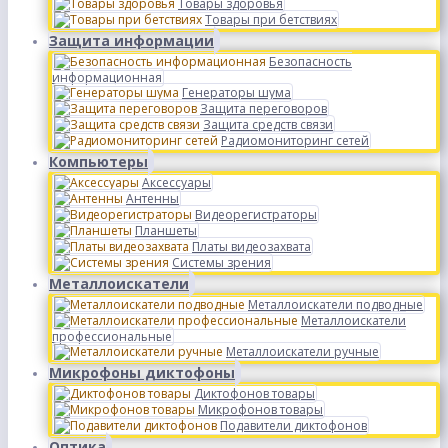
Товары здоровья
Товары при бетствиях
Защита информации
Безопасность
информационная
Генераторы шума
Защита переговоров
Защита средств связи
Радиомониторинг сетей
Компьютеры
Аксессуары
Антенны
Видеорегистраторы
Планшеты
Платы видеозахвата
Системы зрения
Металлоискатели
Металлоискатели подводные
Металлоискатели
профессиональные
Металлоискатели ручные
Микрофоны диктофоны
Диктофонов товары
Микрофонов товары
Подавители диктофонов
Оптика