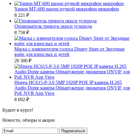
Yanton МТ-600 рации ручной микрофон микрофон
8 221
₽
Оповещатель тревоги окиси углерода
8 758
₽
Маска с изменителем голоса Disney Store от Звездные
войн для взрослых и детей
20 300
₽
Hiseeu HC615-P-3.6 5MP 1920P POE IP камера H.265
Audio Dome камера Обнаружение движения ONVIF для
PoE NVR App View
8 692
₽
Будьте в курсе!
Новости, обзоры и акции
Подписаться