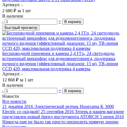
Артикул: -
2 680
₽
за 1 шт
В наличии
-
+
В корзину
Быстрый просмотр
Беспроводной приемник и камера 2,4 ГГц, 24 светодиода,
встроенный микрофон для аудиомониторинга, поддержка
ночного видения (эффективный диапазон: 15 м), ТВ-линия
CCD 420, максимальная поддержка 4 камеры
Артикул: -
12 868
₽
за 1 шт
В наличии
-
+
В корзину
Новости
Все новости
21 декабря 2016
Электрический резчик Husqvarna K 3000
Electric со скидкой!
25 сентября 2016
Теперь в нашем магазине
представлен новый бренд инструмента ATORCH
5 июня 2016
Никогда еще не было так просто пропилить прямую линию
Все новости