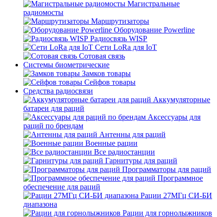
Магистральные
радиомосты
Маршрутизаторы
Оборудование Powerline
Радиосвязь WISP
Сети LoRa для IoT
Сотовая связь
Системы биометрические
Замков товары
Сейфов товары
Средства радиосвязи
Аккумуляторные
батареи для раций
Аксессуары для
раций по брендам
Антенны для раций
Военные рации
Все радиостанции
Гарнитуры для раций
Программаторы для раций
Программное
обеспечение для раций
Рации 27МГц СИ-БИ
диапазона
Рации для горнолыжников