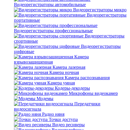
Видеорегистраторы автомобильные
Видеорегистраторы микро
Видеорегистраторы
портативные
Видеорегистраторы профессиональные
Видеорегистраторы
спортивные
Видеорегистраторы
цифровые
Камера
взрывозащищенная
Камера лазерная
Камера ночная
Камера распознавания
Камера умная
Кодеры-декодеры
Микрофоны видеокамер
Модемы
Передатчики
видеосигнала
Радио няня
Точки доступа
Видео ресиверы
Видеотелефоны