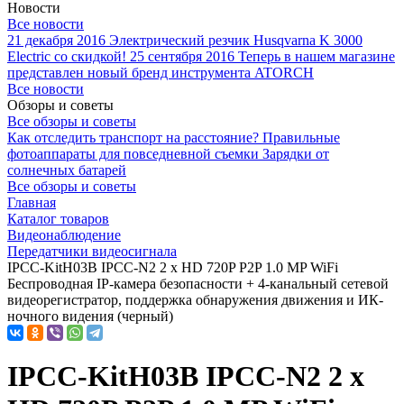
Новости
Все новости
21 декабря 2016
Электрический резчик Husqvarna K 3000
Electric со скидкой!
25 сентября 2016
Теперь в нашем магазине
представлен новый бренд инструмента ATORCH
Все новости
Обзоры и советы
Все обзоры и советы
Как отследить транспорт на расстояние?
Правильные
фотоаппараты для повседневной съемки
Зарядки от
солнечных батарей
Все обзоры и советы
Главная
Каталог товаров
Видеонаблюдение
Передатчики видеосигнала
IPCC-KitH03B IPCC-N2 2 x HD 720P P2P 1.0 MP WiFi
Беспроводная IP-камера безопасности + 4-канальный сетевой
видеорегистратор, поддержка обнаружения движения и ИК-
ночного видения (черный)
IPCC-KitH03B IPCC-N2 2 x