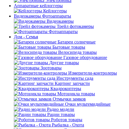
Электроника
Аппаратные кейлоггеры
Кейлоггеры
Видеокамеры Фотоаппараты
Видеокамеры
Трейл фотокамеры
Фотоаппараты
Дом - Семья
Батареи солнечные
Бытовые товары
Велосипеда товары
Газовое оборудование
Другие товары
Зоотовары
Измерители-контролеры
Инструменты сада
Картинг запчасти
Квадрокоптеры
Мотоцикла товары
Отмычки замков
Очки мультемидийные
Радио модели
Рации товары
Роботов товары
Рыбалка - Охота