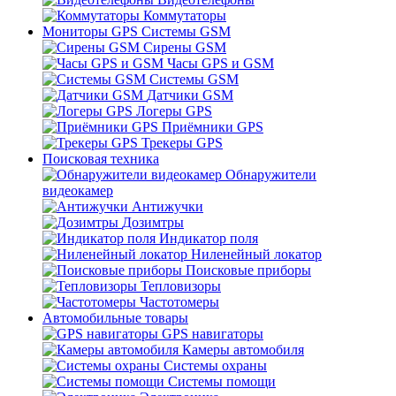
Коммутаторы
Мониторы GPS Системы GSM
Сирены GSM
Часы GPS и GSM
Системы GSM
Датчики GSM
Логеры GPS
Приёмники GPS
Трекеры GPS
Поисковая техника
Обнаружители
видеокамер
Антижучки
Дозимтры
Индикатор поля
Ниленейный локатор
Поисковые приборы
Тепловизоры
Частотомеры
Автомобильные товары
GPS навигаторы
Камеры автомобиля
Системы охраны
Системы помощи