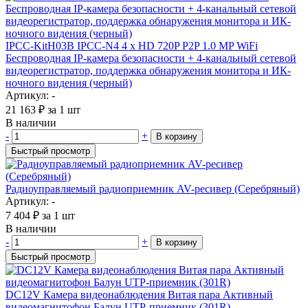
IPCC-KitH03B IPCC-N4 4 x HD 720P P2P 1.0 MP WiFi
Беспроводная IP-камера безопасности + 4-канальный сетевой
видеорегистратор, поддержка обнаружения монитора и ИК-
ночного видения (черный)
Артикул: -
21 163
₽
за 1 шт
В наличии
-
+
В корзину
Быстрый просмотр
Радиоуправляемый радиоприемник AV-ресивер (Серебряный)
Артикул: -
7 404
₽
за 1 шт
В наличии
-
+
В корзину
Быстрый просмотр
DC12V Камера видеонаблюдения Витая пара Активный
видеомагнитофон Балун UTP-приемник (301R)