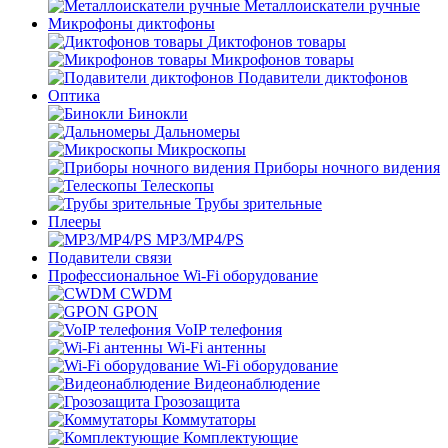
Металлоискатели ручные
Микрофоны диктофоны
Диктофонов товары
Микрофонов товары
Подавители диктофонов
Оптика
Бинокли
Дальномеры
Микроскопы
Приборы ночного видения
Телескопы
Трубы зрительные
Плееры
MP3/MP4/PS
Подавители связи
Профессиональное Wi-Fi оборудование
CWDM
GPON
VoIP телефония
Wi-Fi антенны
Wi-Fi оборудование
Видеонаблюдение
Грозозащита
Коммутаторы
Комплектующие