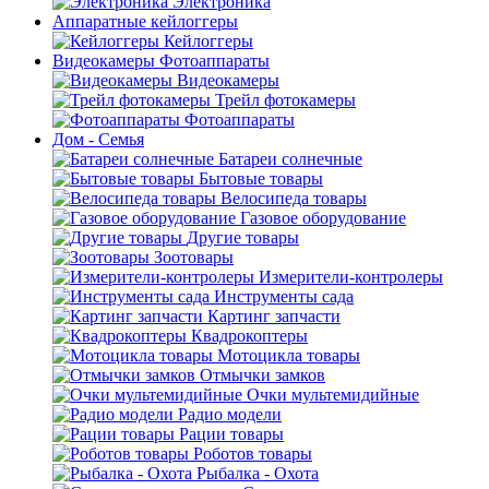
Электроника
Аппаратные кейлоггеры
Кейлоггеры
Видеокамеры Фотоаппараты
Видеокамеры
Трейл фотокамеры
Фотоаппараты
Дом - Семья
Батареи солнечные
Бытовые товары
Велосипеда товары
Газовое оборудование
Другие товары
Зоотовары
Измерители-контролеры
Инструменты сада
Картинг запчасти
Квадрокоптеры
Мотоцикла товары
Отмычки замков
Очки мультемидийные
Радио модели
Рации товары
Роботов товары
Рыбалка - Охота