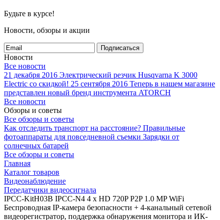
Будьте в курсе!
Новости, обзоры и акции
Подписаться
Новости
Все новости
21 декабря 2016
Электрический резчик Husqvarna K 3000
Electric со скидкой!
25 сентября 2016
Теперь в нашем магазине
представлен новый бренд инструмента ATORCH
Все новости
Обзоры и советы
Все обзоры и советы
Как отследить транспорт на расстояние?
Правильные
фотоаппараты для повседневной съемки
Зарядки от
солнечных батарей
Все обзоры и советы
Главная
Каталог товаров
Видеонаблюдение
Передатчики видеосигнала
IPCC-KitH03B IPCC-N4 4 x HD 720P P2P 1.0 MP WiFi
Беспроводная IP-камера безопасности + 4-канальный сетевой
видеорегистратор, поддержка обнаружения монитора и ИК-