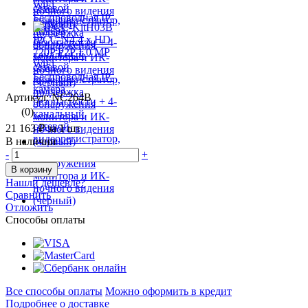
Артикул: NC264B
(0)
21 163 ₽
за 1 шт
В наличии
-
+
В корзину
Нашли дешевле?
Сравнить
Отложить
Способы оплаты
Все способы оплаты
Можно оформить в кредит
Подробнее о доставке