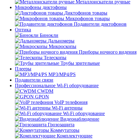
Металлоискатели ручные
Микрофоны диктофоны
Диктофонов товары
Микрофонов товары
Подавители диктофонов
Оптика
Бинокли
Дальномеры
Микроскопы
Приборы ночного видения
Телескопы
Трубы зрительные
Плееры
MP3/MP4/PS
Подавители связи
Профессиональное Wi-Fi оборудование
CWDM
GPON
VoIP телефония
Wi-Fi антенны
Wi-Fi оборудование
Видеонаблюдение
Грозозащита
Коммутаторы
Комплектующие