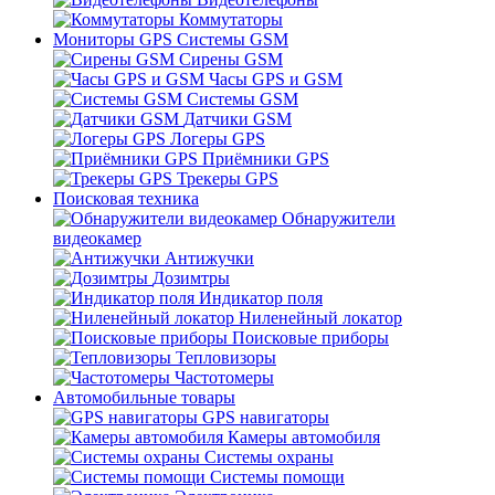
Коммутаторы
Мониторы GPS Системы GSM
Сирены GSM
Часы GPS и GSM
Системы GSM
Датчики GSM
Логеры GPS
Приёмники GPS
Трекеры GPS
Поисковая техника
Обнаружители
видеокамер
Антижучки
Дозимтры
Индикатор поля
Ниленейный локатор
Поисковые приборы
Тепловизоры
Частотомеры
Автомобильные товары
GPS навигаторы
Камеры автомобиля
Системы охраны
Системы помощи