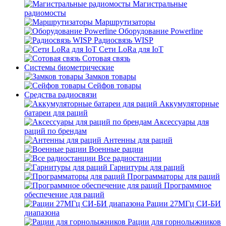
Магистральные
радиомосты
Маршрутизаторы
Оборудование Powerline
Радиосвязь WISP
Сети LoRa для IoT
Сотовая связь
Системы биометрические
Замков товары
Сейфов товары
Средства радиосвязи
Аккумуляторные
батареи для раций
Аксессуары для
раций по брендам
Антенны для раций
Военные рации
Все радиостанции
Гарнитуры для раций
Программаторы для раций
Программное
обеспечение для раций
Рации 27МГц СИ-БИ
диапазона
Рации для горнолыжников