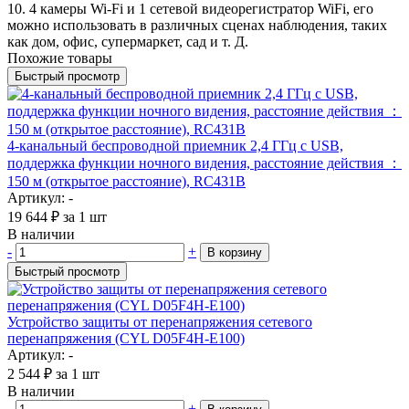
10. 4 камеры Wi-Fi и 1 сетевой видеорегистратор WiFi, его
можно использовать в различных сценах наблюдения, таких
как дом, офис, супермаркет, сад и т. Д.
Похожие товары
Быстрый просмотр
4-канальный беспроводной приемник 2,4 ГГц с USB,
поддержка функции ночного видения, расстояние действия ：
150 м (открытое расстояние), RC431B
Артикул: -
19 644
₽
за 1 шт
В наличии
-
+
В корзину
Быстрый просмотр
Устройство защиты от перенапряжения сетевого
перенапряжения (CYL D05F4H-E100)
Артикул: -
2 544
₽
за 1 шт
В наличии
-
+