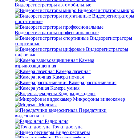
Видеорегистраторы автомобильные
Видеорегистраторы микро
Видеорегистраторы
портативные
Видеорегистраторы профессиональные
Видеорегистраторы
спортивные
Видеорегистраторы
цифровые
Камера
взрывозащищенная
Камера лазерная
Камера ночная
Камера распознавания
Камера умная
Кодеры-декодеры
Микрофоны видеокамер
Модемы
Передатчики
видеосигнала
Радио няня
Точки доступа
Видео ресиверы
Видеотелефоны