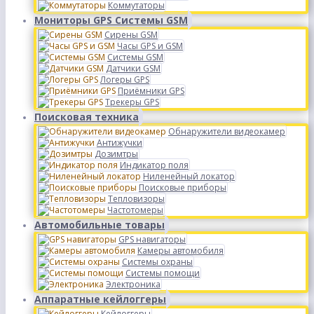
Коммутаторы
Мониторы GPS Системы GSM
Сирены GSM
Часы GPS и GSM
Системы GSM
Датчики GSM
Логеры GPS
Приёмники GPS
Трекеры GPS
Поисковая техника
Обнаружители видеокамер
Антижучки
Дозимтры
Индикатор поля
Ниленейный локатор
Поисковые приборы
Тепловизоры
Частотомеры
Автомобильные товары
GPS навигаторы
Камеры автомобиля
Системы охраны
Системы помощи
Электроника
Аппаратные кейлоггеры
Кейлоггеры