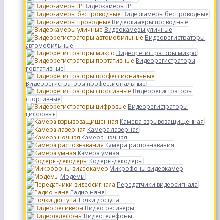
Видеокамеры IP
Видеокамеры беспроводные
Видеокамеры проводные
Видеокамеры уличные
Видеорегистраторы
автомобильные
Видеорегистраторы микро
Видеорегистраторы
портативные
Видеорегистраторы профессиональные
Видеорегистраторы
спортивные
Видеорегистраторы
цифровые
Камера взрывозащищенная
Камера лазерная
Камера ночная
Камера распознавания
Камера умная
Кодеры-декодеры
Микрофоны видеокамер
Модемы
Передатчики видеосигнала
Радио няня
Точки доступа
Видео ресиверы
Видеотелефоны