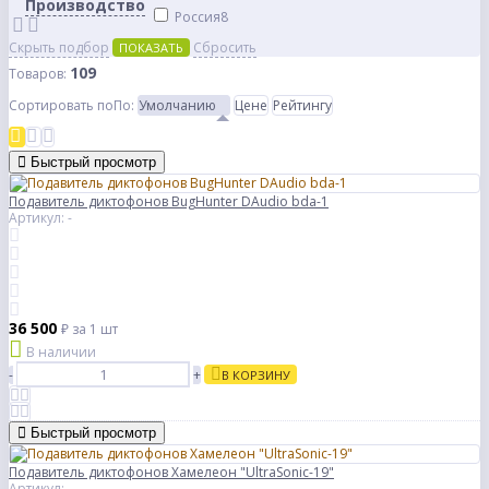
Производство
Россия
8
Скрыть подбор
Сбросить
ПОКАЗАТЬ
109
Товаров:
Сортировать по
По
:
Умолчанию
Цене
Рейтингу
Быстрый просмотр
Подавитель диктофонов BugHunter DAudio bda-1
Артикул: -
36 500
₽
за 1 шт
В наличии
-
+
В КОРЗИНУ
Быстрый просмотр
Подавитель диктофонов Хамелеон "UltraSonic-19"
Артикул: -