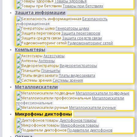
Товары здоровья
Товары при бетствиях
Защита информации
Безопасность
информационная
Генераторы шума
Защита переговоров
Защита средств связи
Радиомониторинг сетей
Компьютеры
Аксессуары
Антенны
Видеорегистраторы
Планшеты
Платы видеозахвата
Системы зрения
Металлоискатели
Металлоискатели подводные
Металлоискатели
профессиональные
Металлоискатели ручные
Микрофоны диктофоны
Диктофонов товары
Микрофонов товары
Подавители диктофонов
Оптика