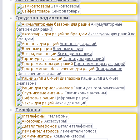
Замков товары
Сейфов товары
Средства радиосвязи
Аккумуляторные
батареи для раций
Аксессуары для раций по
брендам
Антенны для раций
Военные рации
Все радиостанции
Гарнитуры для раций
Программаторы для раций
Программное
обеспечение для раций
Рации 27МГц СИ-БИ
диапазона
Рации для горнолыжников
Спутниковые антенны
Цифровые рации
Чехлы для раций
Телефоны
IP телефоны
Аксессуары
Детали телефонов
Изменители голоса
Коммуникаторы