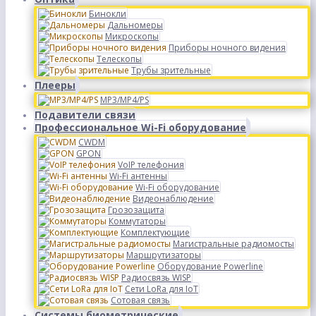
Бинокли
Дальномеры
Микроскопы
Приборы ночного видения
Телескопы
Трубы зрительные
Плееры
MP3/MP4/PS
Подавители связи
Профессиональное Wi-Fi оборудование
CWDM
GPON
VoIP телефония
Wi-Fi антенны
Wi-Fi оборудование
Видеонаблюдение
Грозозащита
Коммутаторы
Комплектующие
Магистральные радиомосты
Маршрутизаторы
Оборудование Powerline
Радиосвязь WISP
Сети LoRa для IoT
Сотовая связь
Системы биометрические