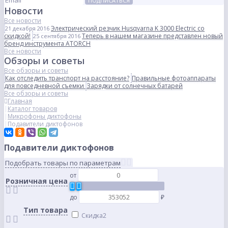
ПОДПИСАТЬСЯ
Новости
Все новости
Электрический резчик Husqvarna K 3000 Electric со
21 декабря 2016
скидкой!
Теперь в нашем магазине представлен новый
25 сентября 2016
бренд инструмента ATORCH
Все новости
Обзоры и советы
Все обзоры и советы
Как отследить транспорт на расстояние?
Правильные фотоаппараты
для повседневной съемки
Зарядки от солнечных батарей
Все обзоры и советы
Главная
Каталог товаров
Микрофоны диктофоны
Подавители диктофонов
Подавители диктофонов
Подобрать товары по параметрам
от
Розничная цена
до
₽
Тип товара
Скидка
2