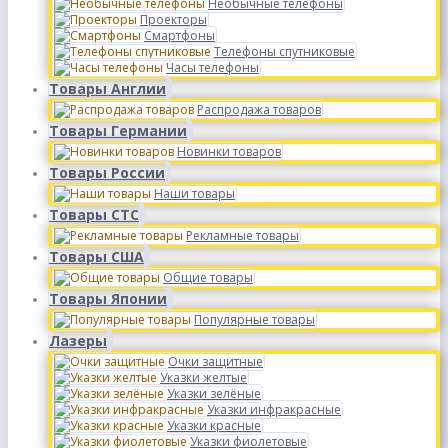
Необычные телефоны
Проекторы
Смартфоны
Телефоны спутниковые
Часы телефоны
Товары Англии
Распродажа товаров
Товары Германии
Новинки товаров
Товары России
Наши товары
Товары СТС
Рекламные товары
Товары США
Общие товары
Товары Японии
Популярные товары
Лазеры
Очки защитные
Указки желтые
Указки зелёные
Указки инфракрасные
Указки красные
Указки фиолетовые