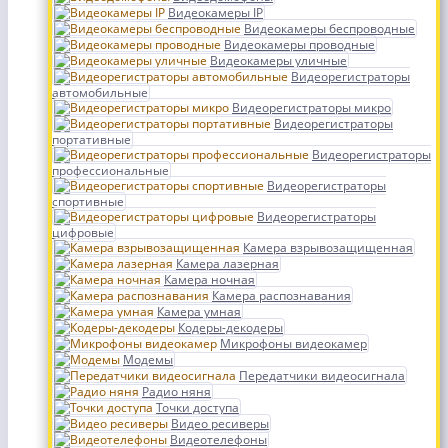
Видеокамеры IP
Видеокамеры беспроводные
Видеокамеры проводные
Видеокамеры уличные
Видеорегистраторы
автомобильные
Видеорегистраторы микро
Видеорегистраторы
портативные
Видеорегистраторы
профессиональные
Видеорегистраторы
спортивные
Видеорегистраторы
цифровые
Камера взрывозащищенная
Камера лазерная
Камера ночная
Камера распознавания
Камера умная
Кодеры-декодеры
Микрофоны видеокамер
Модемы
Передатчики видеосигнала
Радио няня
Точки доступа
Видео ресиверы
Видеотелефоны