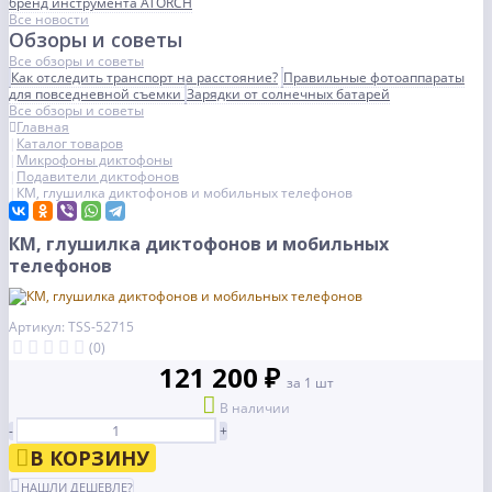
бренд инструмента ATORCH
Все новости
Обзоры и советы
Все обзоры и советы
Как отследить транспорт на расстояние?
Правильные фотоаппараты
для повседневной съемки
Зарядки от солнечных батарей
Все обзоры и советы
Главная
Каталог товаров
Микрофоны диктофоны
Подавители диктофонов
КМ, глушилка диктофонов и мобильных телефонов
КМ, глушилка диктофонов и мобильных
телефонов
Артикул: TSS-52715
(0)
121 200 ₽
за 1 шт
В наличии
-
+
В КОРЗИНУ
НАШЛИ ДЕШЕВЛЕ?