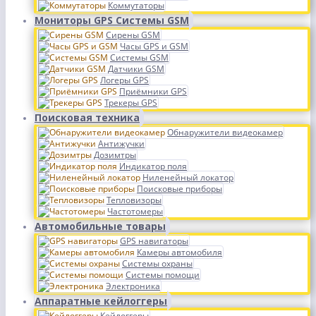
Коммутаторы
Мониторы GPS Системы GSM
Сирены GSM
Часы GPS и GSM
Системы GSM
Датчики GSM
Логеры GPS
Приёмники GPS
Трекеры GPS
Поисковая техника
Обнаружители видеокамер
Антижучки
Дозимтры
Индикатор поля
Ниленейный локатор
Поисковые приборы
Тепловизоры
Частотомеры
Автомобильные товары
GPS навигаторы
Камеры автомобиля
Системы охраны
Системы помощи
Электроника
Аппаратные кейлоггеры
Кейлоггеры