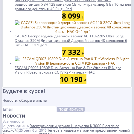
радиостанция УВЧ 128 каналов CB Funk-трансивер 8 Вт 10 км для
дальнего действия US Plug - Red
8 099
₽
CACAZI Беспроводной дверной звонок AC 110-220V Ultra Long
Distance 350M Дистанционный Дверной звонок 48 колоколов 6
шт. - НАС От 1 до 1
7 332
₽
ESCAM QF003 1080P Dual Антенна Pan & Tilt Wireless IP Night
Vision IR Безопасность CCTV P2P камера - НАС
10 190
₽
Будьте в курсе!
Новости, обзоры и акции
ПОДПИСАТЬСЯ
Новости
Все новости
Электрический резчик Husqvarna K 3000 Electric со
21 декабря 2016
скидкой!
Теперь в нашем магазине представлен новый
25 сентября 2016