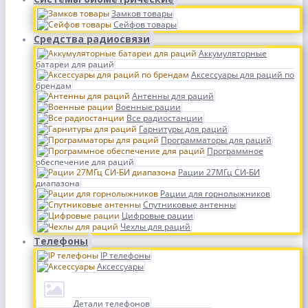
Замков товары
Сейфов товары
Средства радиосвязи
Аккумуляторные
батареи для раций
Аксессуары для раций по
брендам
Антенны для раций
Военные рации
Все радиостанции
Гарнитуры для раций
Программаторы для раций
Программное
обеспечение для раций
Рации 27МГц СИ-БИ
диапазона
Рации для горнолыжников
Спутниковые антенны
Цифровые рации
Чехлы для раций
Телефоны
IP телефоны
Аксессуары
Детали телефонов