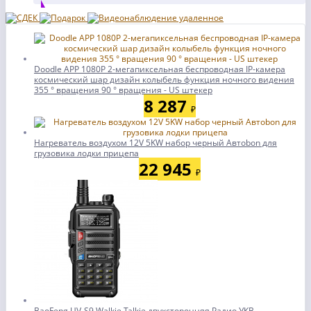
Doodle APP 1080P 2-мегапиксельная беспроводная IP-камера
космический шар дизайн колыбель функция ночного видения
355 ° вращения 90 ° вращения - US штекер
8 287
₽
Нагреватель воздухом 12V 5KW набор черный Автоbon для
грузовика лодки прицепа
22 945
₽
BaoFeng UV-S9 Walkie Talkie двухсторонняя Радио УКВ-