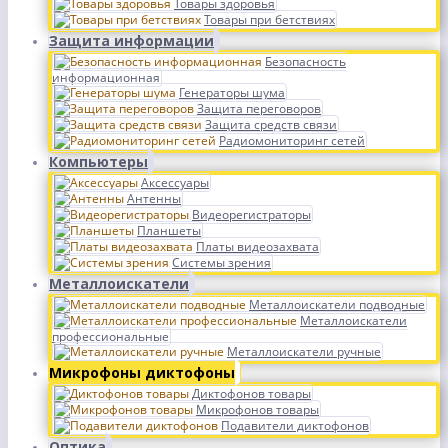
Товары здоровья
Товары при бетствиях
Защита информации
Безопасность
информационная
Генераторы шума
Защита переговоров
Защита средств связи
Радиомониторинг сетей
Компьютеры
Аксессуары
Антенны
Видеорегистраторы
Планшеты
Платы видеозахвата
Системы зрения
Металлоискатели
Металлоискатели подводные
Металлоискатели
профессиональные
Металлоискатели ручные
Микрофоны диктофоны
Диктофонов товары
Микрофонов товары
Подавители диктофонов
Оптика