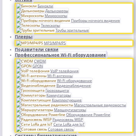
Бинокли
Дальномеры
Микроскопы
Приборы ночного видения
Телескопы
Трубы зрительные
Плееры
MP3/MP4/PS
Подавители связи
Профессиональное Wi-Fi оборудование
CWDM
GPON
VoIP телефония
Wi-Fi антенны
Wi-Fi оборудование
Видеонаблюдение
Грозозащита
Коммутаторы
Комплектующие
Магистральные радиомосты
Маршрутизаторы
Оборудование Powerline
Радиосвязь WISP
Сети LoRa для IoT
Сотовая связь
Системы биометрические