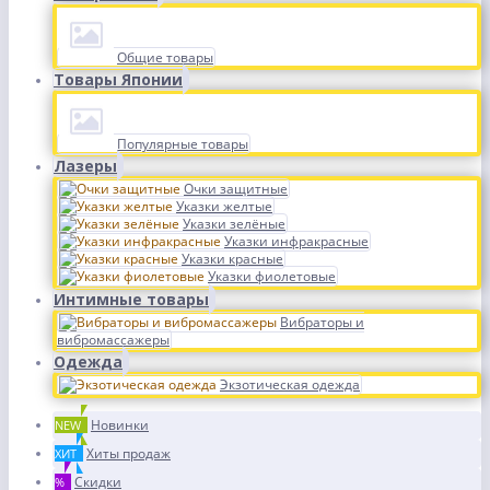
Общие товары
Товары Японии
Популярные товары
Лазеры
Очки защитные
Указки желтые
Указки зелёные
Указки инфракрасные
Указки красные
Указки фиолетовые
Интимные товары
Вибраторы и
вибромассажеры
Одежда
Экзотическая одежда
Новинки
NEW
Хиты продаж
ХИТ
Скидки
%