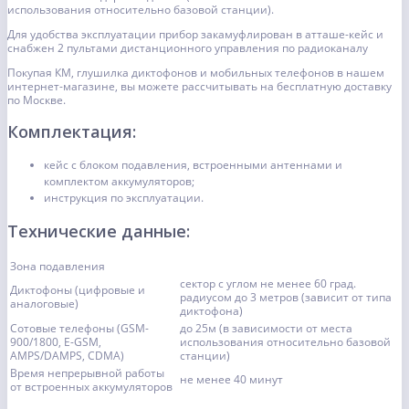
использования относительно базовой станции).
Для удобства эксплуатации прибор закамуфлирован в атташе-кейс и
снабжен 2 пультами дистанционного управления по радиоканалу
Покупая КМ, глушилка диктофонов и мобильных телефонов в нашем
интернет-магазине, вы можете рассчитывать на бесплатную доставку
по Москве.
Комплектация:
кейс с блоком подавления, встроенными антеннами и
комплектом аккумуляторов;
инструкция по эксплуатации.
Технические данные:
Зона подавления
сектор с углом не менее 60 град.
Диктофоны (цифровые и
радиусом до 3 метров (зависит от типа
аналоговые)
диктофона)
Сотовые телефоны (GSM-
до 25м (в зависимости от места
900/1800, E-GSM,
использования относительно базовой
AMPS/DAMPS, CDMA)
станции)
Время непрерывной работы
не менее 40 минут
от встроенных аккумуляторов