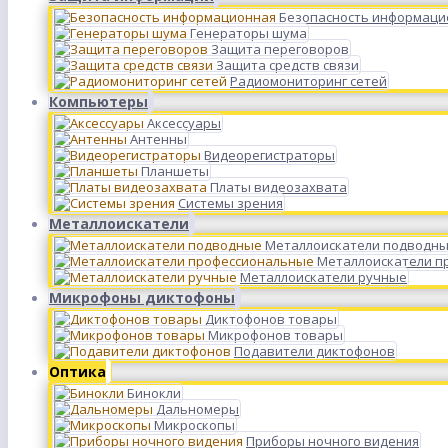
Безопасность информаци
Генераторы шума
Защита переговоров
Защита средств связи
Радиомониторинг сетей
Компьютеры
Аксессуары
Антенны
Видеорегистраторы
Планшеты
Платы видеозахвата
Системы зрения
Металлоискатели
Металлоискатели подводн
Металлоискатели п
Металлоискатели ручные
Микрофоны диктофоны
Диктофонов товары
Микрофонов товары
Подавители диктофонов
Оптика
Бинокли
Дальномеры
Микроскопы
Приборы ночного видения