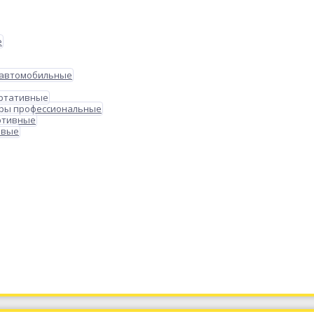
е
 автомобильные
ортативные
ры профессиональные
ртивные
овые