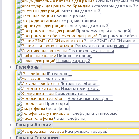
Аккумуляторные бата
Аксессуары для раций 
Антенны для раций
Военные рации
Все радиостанции
Гарнитуры для раций
Программаторы для раций
Программное обесп
Рации 27МГц СИ-БИ диапаз
Рации для горнолыжников
Спутниковые антенны
Цифровые рации
Чехлы для раций
Телефоны
IP телефоны
Аксессуары
Детали телефонов
Изменители голоса
Коммуникаторы
Необычные телефоны
Проекторы
Смартфоны
Телефоны спутниковые
Часы телефоны
Товары Англии
Распродажа товаров
Товары Германии