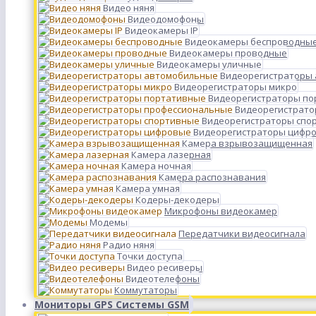
Видео няня
Видеодомофоны
Видеокамеры IP
Видеокамеры беспроводны
Видеокамеры проводные
Видеокамеры уличные
Видеорегистраторы
Видеорегистраторы микро
Видеорегистраторы п
Видеорегистрато
Видеорегистраторы спо
Видеорегистраторы цифр
Камера взрывозащищенная
Камера лазерная
Камера ночная
Камера распознавания
Камера умная
Кодеры-декодеры
Микрофоны видеокамер
Модемы
Передатчики видеосигнала
Радио няня
Точки доступа
Видео ресиверы
Видеотелефоны
Коммутаторы
Мониторы GPS Системы GSM