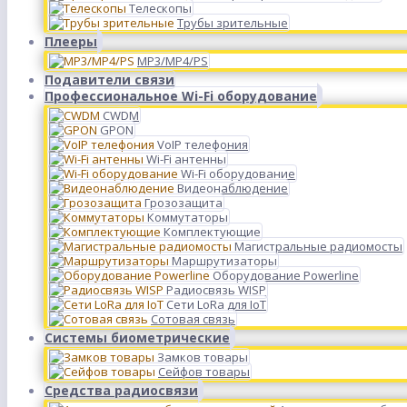
Телескопы
Трубы зрительные
Плееры
MP3/MP4/PS
Подавители связи
Профессиональное Wi-Fi оборудование
CWDM
GPON
VoIP телефония
Wi-Fi антенны
Wi-Fi оборудование
Видеонаблюдение
Грозозащита
Коммутаторы
Комплектующие
Магистральные радиомосты
Маршрутизаторы
Оборудование Powerline
Радиосвязь WISP
Сети LoRa для IoT
Сотовая связь
Системы биометрические
Замков товары
Сейфов товары
Средства радиосвязи