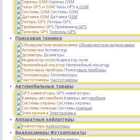
Сирены GSM
Часы GPS и GSM
Системы GSM
Датчики GSM
Логеры GPS
Приёмники GPS
Трекеры GPS
Поисковая техника
Обнаружители видеокамер
Антижучки
Дозимтры
Индикатор поля
Ниленейный локатор
Поисковые приборы
Тепловизоры
Частотомеры
Автомобильные товары
GPS навигаторы
Камеры автомобиля
Системы охраны
Системы помощи
Электроника
Аппаратные кейлоггеры
Кейлоггеры
Видеокамеры Фотоаппараты
Видеокамеры