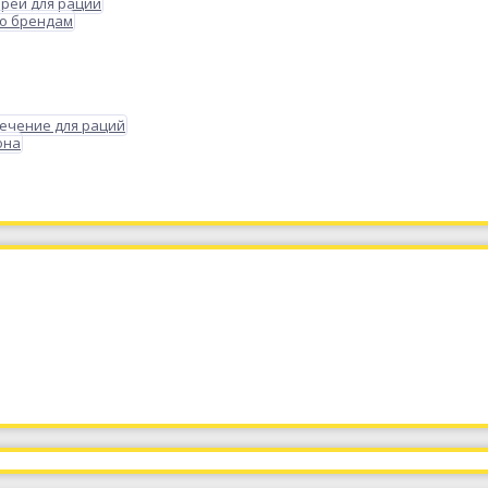
реи для раций
по брендам
ечение для раций
она