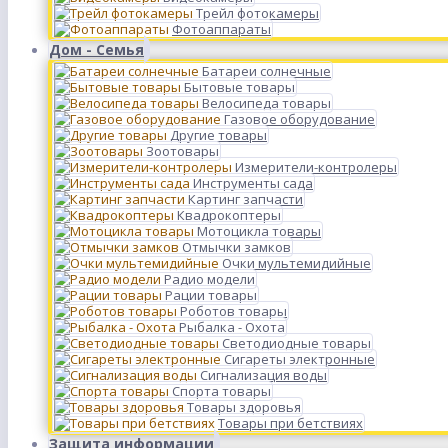
Трейл фотокамеры
Фотоаппараты
Дом - Семья
Батареи солнечные
Бытовые товары
Велосипеда товары
Газовое оборудование
Другие товары
Зоотовары
Измерители-контролеры
Инструменты сада
Картинг запчасти
Квадрокоптеры
Мотоцикла товары
Отмычки замков
Очки мультемидийные
Радио модели
Рации товары
Роботов товары
Рыбалка - Охота
Светодиодные товары
Сигареты электронные
Сигнализация воды
Спорта товары
Товары здоровья
Товары при бетствиях
Защита информации