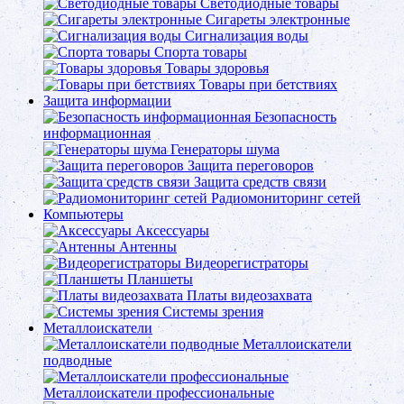
Светодиодные товары
Сигареты электронные
Сигнализация воды
Спорта товары
Товары здоровья
Товары при бетствиях
Защита информации
Безопасность
информационная
Генераторы шума
Защита переговоров
Защита средств связи
Радиомониторинг сетей
Компьютеры
Аксессуары
Антенны
Видеорегистраторы
Планшеты
Платы видеозахвата
Системы зрения
Металлоискатели
Металлоискатели
подводные
Металлоискатели профессиональные