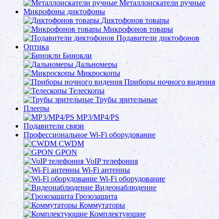
Металлоискатели ручные
Микрофоны диктофоны
Диктофонов товары
Микрофонов товары
Подавители диктофонов
Оптика
Бинокли
Дальномеры
Микроскопы
Приборы ночного видения
Телескопы
Трубы зрительные
Плееры
MP3/MP4/PS
Подавители связи
Профессиональное Wi-Fi оборудование
CWDM
GPON
VoIP телефония
Wi-Fi антенны
Wi-Fi оборудование
Видеонаблюдение
Грозозащита
Коммутаторы
Комплектующие