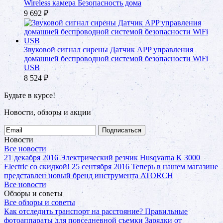
Wireless камера Безопасность дома
9 692
₽
Звуковой сигнал сирены Датчик APP управления
домашней беспроводной системой безопасности WiFi
USB
8 524
₽
Будьте в курсе!
Новости, обзоры и акции
Подписаться
Новости
Все новости
21 декабря 2016
Электрический резчик Husqvarna K 3000
Electric со скидкой!
25 сентября 2016
Теперь в нашем магазине
представлен новый бренд инструмента ATORCH
Все новости
Обзоры и советы
Все обзоры и советы
Как отследить транспорт на расстояние?
Правильные
фотоаппараты для повседневной съемки
Зарядки от