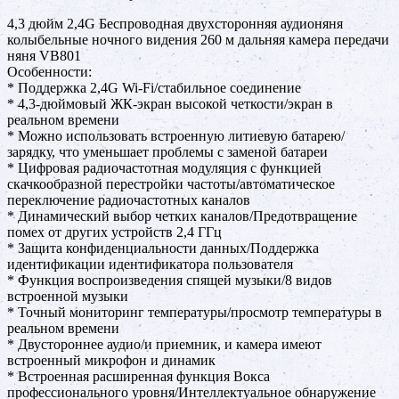
4,3 дюйм 2,4G Беспроводная двухсторонняя аудионяня
колыбельные ночного видения 260 м дальняя камера передачи
няня VB801
Особенности:
* Поддержка 2,4G Wi-Fi/стабильное соединение
* 4,3-дюймовый ЖК-экран высокой четкости/экран в
реальном времени
* Можно использовать встроенную литиевую батарею/
зарядку, что уменьшает проблемы с заменой батареи
* Цифровая радиочастотная модуляция с функцией
скачкообразной перестройки частоты/автоматическое
переключение радиочастотных каналов
* Динамический выбор четких каналов/Предотвращение
помех от других устройств 2,4 ГГц
* Защита конфиденциальности данных/Поддержка
идентификации идентификатора пользователя
* Функция воспроизведения спящей музыки/8 видов
встроенной музыки
* Точный мониторинг температуры/просмотр температуры в
реальном времени
* Двустороннее аудио/и приемник, и камера имеют
встроенный микрофон и динамик
* Встроенная расширенная функция Вокса
профессионального уровня/Интеллектуальное обнаружение