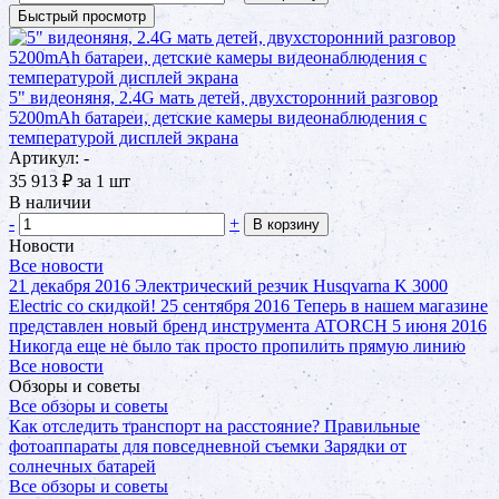
Быстрый просмотр
5" видеоняня, 2.4G мать детей, двухсторонний разговор
5200mAh батареи, детские камеры видеонаблюдения с
температурой дисплей экрана
Артикул: -
35 913
₽
за 1 шт
В наличии
-
+
В корзину
Новости
Все новости
21 декабря 2016
Электрический резчик Husqvarna K 3000
Electric со скидкой!
25 сентября 2016
Теперь в нашем магазине
представлен новый бренд инструмента ATORCH
5 июня 2016
Никогда еще не было так просто пропилить прямую линию
Все новости
Обзоры и советы
Все обзоры и советы
Как отследить транспорт на расстояние?
Правильные
фотоаппараты для повседневной съемки
Зарядки от
солнечных батарей
Все обзоры и советы