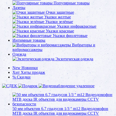
Популярные товары
Лазеры
Очки защитные
Указки желтые
Указки зелёные
Указки инфракрасные
Указки красные
Указки фиолетовые
Интимные товары
Вибраторы и
вибромассажеры
Одежда
Экзотическая одежда
New
Новинки
Хит
Хиты продаж
%
Скидки
50 мм объектив 6.7 градусов 1/3 '' m12 Видеодомофон
МТВ доска IR объектив для видеокамеры CCTV