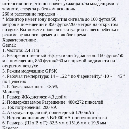
интенсивности, что позволяет ухаживать за младенцами в
темноте, следя за ребенком всю ночь.
260 м расстояние передачи
* Монитор имеет зону покрытия сигнала до 160 футов/50
метров в помещении и 850 футов/260 метров на открытом
воздухе. Вы можете проверить ситуацию вашего ребенка в
режиме реального времени в любое время.
Характеристики:
Gernal:
1. Частота: 2,4 ГГц
2. Беспрепятственный Эффективный диапазон: 160 футов/50
м в помещении, 850 футов/260 м в прямой видимости на
открытом воздухе
3. Режим модуляции: GFSK
4. Рабочая температура: 14 ~ 122 ° по Фаренгейту/ -10 ~ + 45 °
по Цельсию
5. Рабочая влажность: <85%
Монитор:
1. Размер ЖК-дисплея: 4,3 дюйм
2. Поддерживаемое Разрешение: 480x272 пикселей
3. Ток потребления: 200 мА
4. Аккумулятор: литий-полимерный 1760mAh
5. Источник питания: 5 В/1000 мА постоянного тока
6. Размеры (Ш x В x Г): 82,5 мм x 151,6 мм x 19,5 мм
Камера: