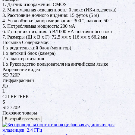
1. Датчик изображения: CMOS
2. Минимальная освещенность: 0 люкс (ИК-подсветка)
3. Расстояние ночного видения: 15 футов (5 м)
4. Угол обзора: панорамирование: 300 °, наклон: 50 °
5. Потребляемая мощность: 200 мА
6. Источник питания: 5 В/1000 мА постоянного тока
7. Размеры (Ш x В x Г): 72,5 мм x 116 мм x 66,2 мм
Посылка Содержимое:
1 х родительский блок (монитор)
1 х детский блок (камера)
2 х адаптер питания
1 х Руководство пользователя на английском языке
Разрешение видео
SD 720P
Инфракрасный
Да
L
GILEETEEK
S
SD 720P
Похожие товары
Быстрый просмотр