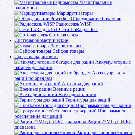
Магистральные
радиомосты
Маршрутизаторы
Оборудование Powerline
Радиосвязь WISP
Сети LoRa для IoT
Сотовая связь
Системы биометрические
Замков товары
Сейфов товары
Средства радиосвязи
Аккумуляторные
батареи для раций
Аксессуары для
раций по брендам
Антенны для раций
Военные рации
Все радиостанции
Гарнитуры для раций
Программаторы для раций
Программное
обеспечение для раций
Рации 27МГц СИ-БИ
диапазона
Рации для горнолыжников