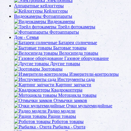
Электроника
Аппаратные кейлоггеры
Кейлоггеры
Видеокамеры Фотоаппараты
Видеокамеры
Трейл фотокамеры
Фотоаппараты
Дом - Семья
Батареи солнечные
Бытовые товары
Велосипеда товары
Газовое оборудование
Другие товары
Зоотовары
Измерители-контролеры
Инструменты сада
Картинг запчасти
Квадрокоптеры
Мотоцикла товары
Отмычки замков
Очки мультемидийные
Радио модели
Рации товары
Роботов товары
Рыбалка - Охота