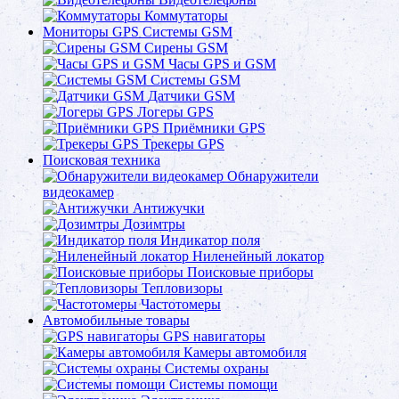
Коммутаторы
Мониторы GPS Системы GSM
Сирены GSM
Часы GPS и GSM
Системы GSM
Датчики GSM
Логеры GPS
Приёмники GPS
Трекеры GPS
Поисковая техника
Обнаружители
видеокамер
Антижучки
Дозимтры
Индикатор поля
Ниленейный локатор
Поисковые приборы
Тепловизоры
Частотомеры
Автомобильные товары
GPS навигаторы
Камеры автомобиля
Системы охраны
Системы помощи