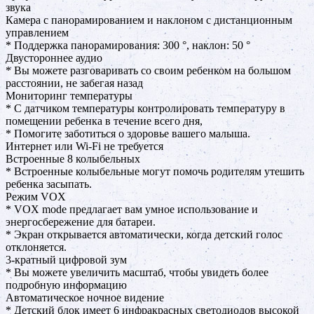
звука
Камера с панорамированием и наклоном с дистанционным
управлением
* Поддержка панорамирования: 300 °, наклон: 50 °
Двустороннее аудио
* Вы можете разговаривать со своим ребенком на большом
расстоянии, не забегая назад
Мониторинг температуры
* С датчиком температуры контролировать температуру в
помещении ребенка в течение всего дня,
* Помогите заботиться о здоровье вашего малыша.
Интернет или Wi-Fi не требуется
Встроенные 8 колыбельных
* Встроенные колыбельные могут помочь родителям утешить
ребенка засыпать.
Режим VOX
* VOX mode предлагает вам умное использование и
энергосбережение для батареи.
* Экран открывается автоматически, когда детский голос
отклоняется.
3-кратный цифровой зум
* Вы можете увеличить масштаб, чтобы увидеть более
подробную информацию
Автоматическое ночное видение
* Детский блок имеет 6 инфракрасных светодиодов высокой