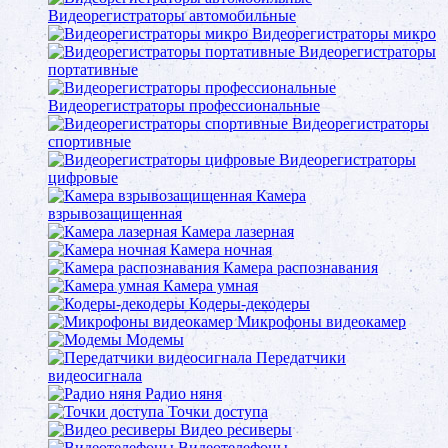
Видеорегистраторы автомобильные
Видеорегистраторы микро
Видеорегистраторы
портативные
Видеорегистраторы профессиональные
Видеорегистраторы
спортивные
Видеорегистраторы
цифровые
Камера
взрывозащищенная
Камера лазерная
Камера ночная
Камера распознавания
Камера умная
Кодеры-декодеры
Микрофоны видеокамер
Модемы
Передатчики
видеосигнала
Радио няня
Точки доступа
Видео ресиверы
Видеотелефоны