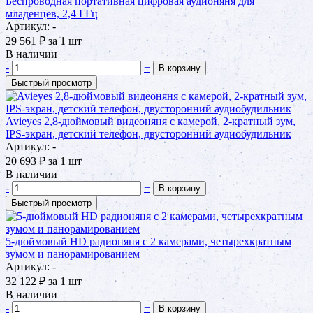
Беспроводная портативная цифровая аудионяня для
младенцев, 2,4 ГГц
Артикул: -
29 561
₽
за 1 шт
В наличии
-
+
В корзину
Быстрый просмотр
Avieyes 2,8-дюймовый видеоняня с камерой, 2-кратный зум,
IPS-экран, детский телефон, двусторонний аудиобудильник
Артикул: -
20 693
₽
за 1 шт
В наличии
-
+
В корзину
Быстрый просмотр
5-дюймовый HD радионяня с 2 камерами, четырехкратным
зумом и панорамированием
Артикул: -
32 122
₽
за 1 шт
В наличии
-
+
В корзину