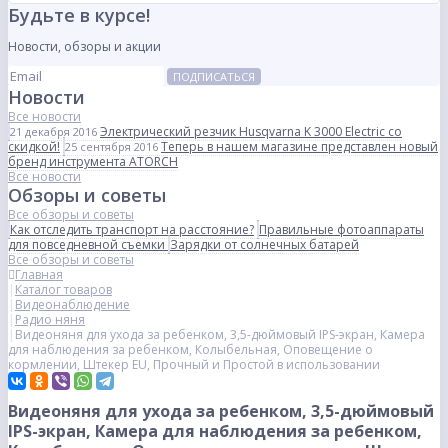
Будьте в курсе!
Новости, обзоры и акции
ПОДПИСАТЬСЯ
Новости
Все новости
Электрический резчик Husqvarna K 3000 Electric со
21 декабря 2016
скидкой!
Теперь в нашем магазине представлен новый
25 сентября 2016
бренд инструмента ATORCH
Все новости
Обзоры и советы
Все обзоры и советы
Как отследить транспорт на расстояние?
Правильные фотоаппараты
для повседневной съемки
Зарядки от солнечных батарей
Все обзоры и советы
Главная
Каталог товаров
Видеонаблюдение
Радио няня
Видеоняня для ухода за ребенком, 3,5-дюймовый IPS-экран, Камера
для наблюдения за ребенком, Колыбельная, Оповещение о
кормлении, Штекер EU, Прочный и Простой в использовании
Видеоняня для ухода за ребенком, 3,5-дюймовый
IPS-экран, Камера для наблюдения за ребенком,