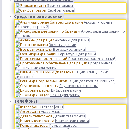
Замков товары
Сейфов товары
Средства радиосвязи
Аккумуляторные
батареи для раций
Аксессуары для раций по
брендам
Антенны для раций
Военные рации
Все радиостанции
Гарнитуры для раций
Программаторы для раций
Программное
обеспечение для раций
Рации 27МГц СИ-БИ
диапазона
Рации для горнолыжников
Спутниковые антенны
Цифровые рации
Чехлы для раций
Телефоны
IP телефоны
Аксессуары
Детали телефонов
Изменители голоса
Коммуникаторы