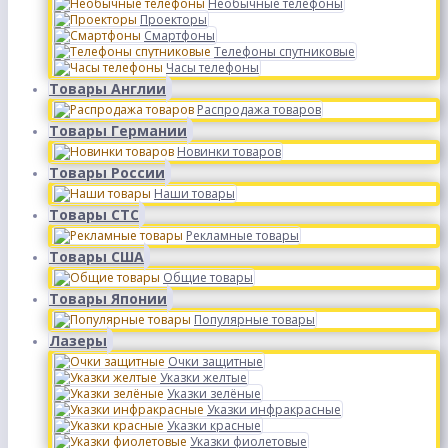
Необычные телефоны
Проекторы
Смартфоны
Телефоны спутниковые
Часы телефоны
Товары Англии
Распродажа товаров
Товары Германии
Новинки товаров
Товары России
Наши товары
Товары СТС
Рекламные товары
Товары США
Общие товары
Товары Японии
Популярные товары
Лазеры
Очки защитные
Указки желтые
Указки зелёные
Указки инфракрасные
Указки красные
Указки фиолетовые