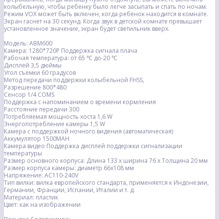
колыбельную, чтобы ребенку было легче засыпать и спать по ночам.
Режим VOX может быть включен, когда ребенок находится в комнате.
Экран гаснет на 30 секунд. Когда звук в детской комнате превышает
установленное значение, экран будет светильник вверх.
Модель: ABM600
Камера: 1280*720P Поддержка сигнала плача
Рабочая температура: от 65 ℃ до-20 ℃
Дисплей 3,5 дюймы
Угол съемки 60 градусов
Метод передачи поддержки колыбельной FHSS,
Разрешение 800*480
Сенсор 1/4 COMS
Поддержка с напоминанием о времени кормления
Расстояние передачи 300
Потребляемая мощность хоста 1,6 W
Энергопотребление камеры 1,5 W
Камера с поддержкой ночного видения (автоматическая)
Аккумулятор 1500MAH
Камера видео Поддержка дисплей поддержки сигнализации
температуры
Размер основного корпуса: Длина 133 x ширина 76 x Толщина 20 мм
Размер корпуса камеры: диаметр 66x108 мм
Напряжение: AC110-240V
Тип вилки: вилка европейского стандарта, применяется к Индонезии,
Германии, Франции, Испании, Италии и т. д.
Материал: пластик
Цвет: как на изображении