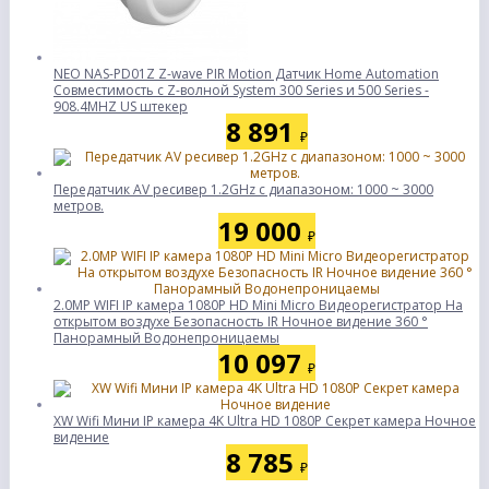
NEO NAS-PD01Z Z-wave PIR Motion Датчик Home Automation
Совместимость с Z-волной System 300 Series и 500 Series -
908.4MHZ US штекер
8 891
₽
Передатчик AV ресивер 1.2GHz с диапазоном: 1000 ~ 3000
метров.
19 000
₽
2.0MP WIFI IP камера 1080P HD Mini Micro Видеорегистратор На
открытом воздухе Безопасность IR Ночное видение 360 °
Панорамный Водонепроницаемы
10 097
₽
XW Wifi Мини IP камера 4K Ultra HD 1080P Секрет камера Ночное
видение
8 785
₽