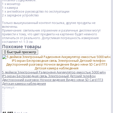
Посылка Содержимое:
1 х монитор
1 х камера
1 х английское руководство по эксплуатации
2 х зарядное устройство
Только вышеуказанный контент посылка, другие продукты не
включены.
Примечание: светильник отражение и различные дисплеи могут
привести к тому, что цвет предмета на картинке будет немного
отличаться от реального. Допустимая погрешность измерения
составляет +/- 1-3 см.
Похожие товары
Быстрый просмотр
5 дюймов Электронный Радионяня Аккумулятор емкостью 5000 мАч
IPS-экран Беспроводная связь Электронный Детский телефон
Двусторонний разговор Ночное видение Видео няни SD Card ПТЗ
Детская камера наблюдения
Артикул: -
41 193