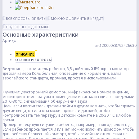
ВСЕ СПОСОБЫ ОПЛАТЫ
МОЖНО ОФОРМИТЬ В КРЕДИТ
ПОДРОБНЕЕ О ДОСТАВКЕ
Основные характеристики
Артикул
art12000038792426630
ОПИСАНИЕ
ОТЗЫВЫ И ВОПРОСЫ
Видеоняня, воспитатель ребенка, 3,5 дюймовый IPS-экран монитор
детская камера Колыбельная, оповещение о кормлении, вилка
европейского стандарта, прочная, простая в использовании
Функции: двусторонний домофон, инфракрасное ночное видение,
мониторинг температуры в помещении и сигнализация за пределами
20 ℃-30 ℃, сигнализация обнаружения звука
Цель: если воспитатель должен пойти в другие комнаты, чтобы сделать
другие вещи, он или она может принести дисплей, чтобы
контролировать температуру в детской комнате на 20-30 ° C в любое
время.
Проверьте текущую ситуацию ребенка, например, сняв одеяло и т. д.
Если ребенок просыпается и плачет, можно включить домофон, чтобы
дать ребенку Словесный комфорт, чтобы семейные отношения не
прерывались; Когда малышу нужно отдохнуть, Вы можете включить