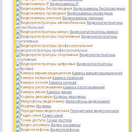
Видеокамеры IP
Видеокамеры беспроводные
Видеокамеры проводные
Видеокамеры уличные
Видеорегистраторы
автомобильные
Видеорегистраторы микро
Видеорегистраторы
портативные
Видеорегистраторы профессиональные
Видеорегистраторы
спортивные
Видеорегистраторы
цифровые
Камера взрывозащищенная
Камера лазерная
Камера ночная
Камера распознавания
Камера умная
Кодеры-декодеры
Микрофоны видеокамер
Модемы
Передатчики видеосигнала
Радио няня
Точки доступа
Видео ресиверы
Видеотелефоны