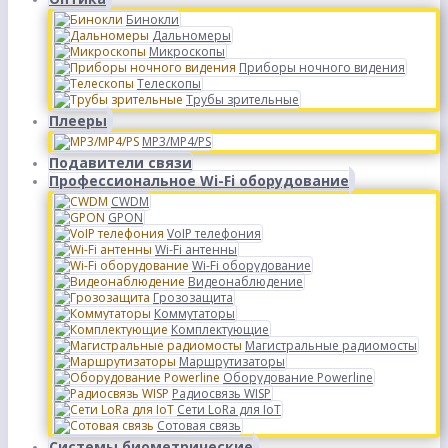
Бинокли
Дальномеры
Микроскопы
Приборы ночного видения
Телескопы
Трубы зрительные
Плееры
MP3/MP4/PS
Подавители связи
Профессиональное Wi-Fi оборудование
CWDM
GPON
VoIP телефония
Wi-Fi антенны
Wi-Fi оборудование
Видеонаблюдение
Грозозащита
Коммутаторы
Комплектующие
Магистральные радиомосты
Маршрутизаторы
Оборудование Powerline
Радиосвязь WISP
Сети LoRa для IoT
Сотовая связь
Системы биометрические