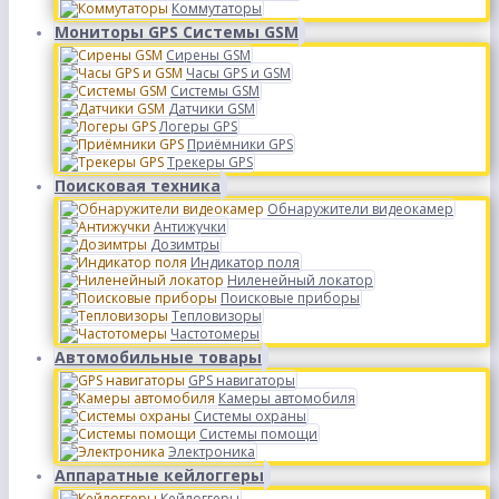
Коммутаторы
Мониторы GPS Системы GSM
Сирены GSM
Часы GPS и GSM
Системы GSM
Датчики GSM
Логеры GPS
Приёмники GPS
Трекеры GPS
Поисковая техника
Обнаружители видеокамер
Антижучки
Дозимтры
Индикатор поля
Ниленейный локатор
Поисковые приборы
Тепловизоры
Частотомеры
Автомобильные товары
GPS навигаторы
Камеры автомобиля
Системы охраны
Системы помощи
Электроника
Аппаратные кейлоггеры
Кейлоггеры