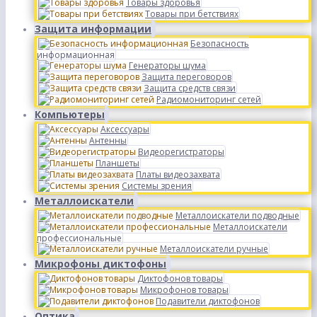
Товары здоровья
Товары при бетствиях
Защита информации
Безопасность
информационная
Генераторы шума
Защита переговоров
Защита средств связи
Радиомониторинг сетей
Компьютеры
Аксессуары
Антенны
Видеорегистраторы
Планшеты
Платы видеозахвата
Системы зрения
Металлоискатели
Металлоискатели подводные
Металлоискатели
профессиональные
Металлоискатели ручные
Микрофоны диктофоны
Диктофонов товары
Микрофонов товары
Подавители диктофонов
Оптика