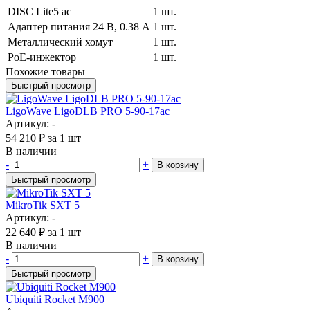
DISC Lite5 ac
1 шт.
Адаптер питания 24 В, 0.38 A
1 шт.
Металлический хомут
1 шт.
PoE-инжектор
1 шт.
Похожие товары
Быстрый просмотр
LigoWave LigoDLB PRO 5-90-17ac
Артикул: -
54 210
₽
за 1 шт
В наличии
-
+
В корзину
Быстрый просмотр
MikroTik SXT 5
Артикул: -
22 640
₽
за 1 шт
В наличии
-
+
В корзину
Быстрый просмотр
Ubiquiti Rocket M900