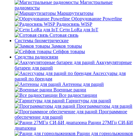
Магистральные
радиомосты
Маршрутизаторы
Оборудование Powerline
Радиосвязь WISP
Сети LoRa для IoT
Сотовая связь
Системы биометрические
Замков товары
Сейфов товары
Средства радиосвязи
Аккумуляторные
батареи для раций
Аксессуары для
раций по брендам
Антенны для раций
Военные рации
Все радиостанции
Гарнитуры для раций
Программаторы для раций
Программное
обеспечение для раций
Рации 27МГц СИ-БИ
диапазона
Рации для горнолыжников