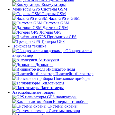
Коммутаторы
Мониторы GPS Системы GSM
Сирены GSM
Часы GPS и GSM
Системы GSM
Датчики GSM
Логеры GPS
Приёмники GPS
Трекеры GPS
Поисковая техника
Обнаружители
видеокамер
Антижучки
Дозимтры
Индикатор поля
Ниленейный локатор
Поисковые приборы
Тепловизоры
Частотомеры
Автомобильные товары
GPS навигаторы
Камеры автомобиля
Системы охраны
Системы помощи