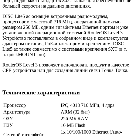
порт, поддержка стандартов 802.11a/n/ac для обеспечения ещё
большей скорости на дальних дистанциях.
DISC Lite5 ac оснащён встроенным радиомодулем,
процессором с частотой 716 МГц, оперативной памятью
размером 256 МБ, одним гигабитным Ethernet-портом и уже
установленной операционной системой RouterOS Level 3.
Устройство поставляется в собранном виде и комплектуется
адаптером питания, PoE-инжектором и креплением. DISC
Lite5 ac также совместимо с системами крепления SXT (в т.
ч. quickMOUNT pro).
RouterOS Level 3 позволяет использовать продукт в качестве
CPE-устройства или для создания линий связи Точка-Точка.
Технические характеристики
Процессор
IPQ-4018 716 МГц, 4 ядра
Архитектура
ARM (32 бит)
ОЗУ
256 МБ RAM
ПЗУ
16 МБ Flash
1х 10/100/1000 Ethernet (Auto-
Сетевой интерфейс