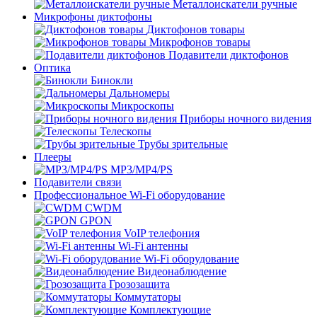
Металлоискатели ручные
Микрофоны диктофоны
Диктофонов товары
Микрофонов товары
Подавители диктофонов
Оптика
Бинокли
Дальномеры
Микроскопы
Приборы ночного видения
Телескопы
Трубы зрительные
Плееры
MP3/MP4/PS
Подавители связи
Профессиональное Wi-Fi оборудование
CWDM
GPON
VoIP телефония
Wi-Fi антенны
Wi-Fi оборудование
Видеонаблюдение
Грозозащита
Коммутаторы
Комплектующие