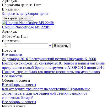
Артикул: -
Не указана цена
за 1 шт
В наличии
Запросить цену
Запрос цены
Быстрый просмотр
Ubiquiti NanoBridge M5 22dBi
Артикул: -
34 080
₽
за 1 шт
В наличии
-
+
В корзину
Новости
Все новости
21 декабря 2016
Электрический резчик Husqvarna K 3000
Electric со скидкой!
25 сентября 2016
Теперь в нашем магазине
представлен новый бренд инструмента ATORCH
5 июня 2016
Никогда еще не было так просто пропилить прямую линию
Все новости
Обзоры и советы
Все обзоры и советы
Как отследить транспорт на расстояние?
Правильные
фотоаппараты для повседневной съемки
Зарядки от
солнечных батарей
Все обзоры и советы
Будьте в курсе!