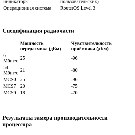
индикаторы
пользовательских)
Операционная система
RouterOS Level 3
Спецификация радиочасти
Мощность
Чувствительность
передатчика (дБм)
приёмника (дБм)
6
25
-96
Мбит/с
54
21
-80
Мбит/с
MCS0
25
-96
MCS7
20
-75
MCS9
18
-70
Результаты замера производительности
процессора