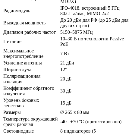
MDI/X)
IPQ-4018, встроенный 5 ГГц
Радиомодуль
802.11a/n/ac, MIMO 2x2
До 20 дБм для РФ (до 25 дБм для
Выходная мощность
других стран)
Диапазон рабочих частот
5150–5875 МГц
10–30 В по технологии Passive
Питание
PoE
Максимальное
7 Вт
энергопотребление
Усиление антенны
21 дБи
Ширина луча
12°
Поляризационная
20 дБ
изоляция
Коэффициент обратного
30 дБ
излучения
Уровень боковых
15 дБ
лепестков
Размеры
Ø 265 x 80 мм
Температура окружающей
-40.. +70 °C (протестировано)
среды рабочая
Светодиодные
8 индикаторов (5