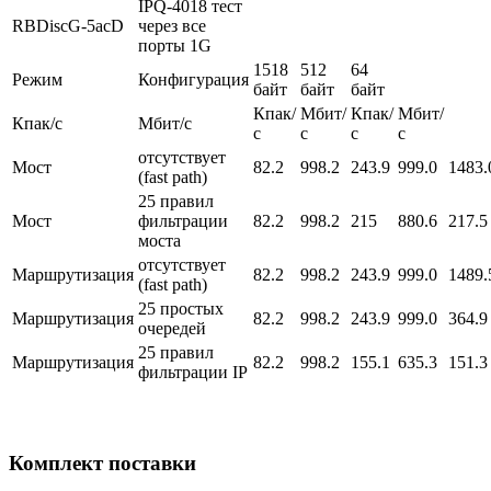
IPQ-4018 тест
RBDiscG-5acD
через все
порты 1G
1518
512
64
Режим
Конфигурация
байт
байт
байт
Кпак/
Мбит/
Кпак/
Мбит/
Кпак/с
Мбит/с
с
с
с
с
отсутствует
Мост
82.2
998.2
243.9
999.0
1483.
(fast path)
25 правил
Мост
фильтрации
82.2
998.2
215
880.6
217.5
моста
отсутствует
Маршрутизация
82.2
998.2
243.9
999.0
1489.
(fast path)
25 простых
Маршрутизация
82.2
998.2
243.9
999.0
364.9
очередей
25 правил
Маршрутизация
82.2
998.2
155.1
635.3
151.3
фильтрации IP
Комплект поставки