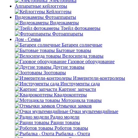
Электроника
Аппаратные кейлоггеры
Кейлоггеры
Видеокамеры Фотоаппараты
Видеокамеры
Трейл фотокамеры
Фотоаппараты
Дом - Семья
Батареи солнечные
Бытовые товары
Велосипеда товары
Газовое оборудование
Другие товары
Зоотовары
Измерители-контролеры
Инструменты сада
Картинг запчасти
Квадрокоптеры
Мотоцикла товары
Отмычки замков
Очки мультемидийные
Радио модели
Рации товары
Роботов товары
Рыбалка - Охота