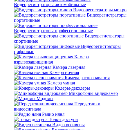
Видеорегистраторы автомобильные
Видеорегистраторы микро
Видеорегистраторы
портативные
Видеорегистраторы профессиональные
Видеорегистраторы
спортивные
Видеорегистраторы
цифровые
Камера
взрывозащищенная
Камера лазерная
Камера ночная
Камера распознавания
Камера умная
Кодеры-декодеры
Микрофоны видеокамер
Модемы
Передатчики
видеосигнала
Радио няня
Точки доступа
Видео ресиверы
Видеотелефоны