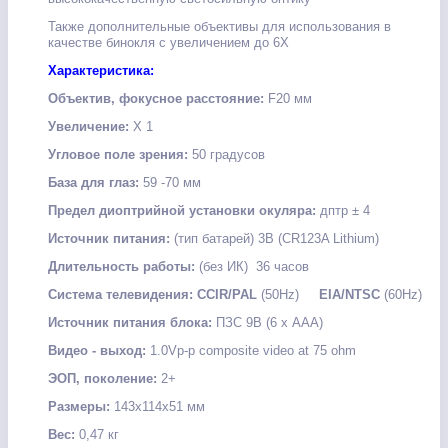
Также дополнительные объективы для использования в
качестве бинокля с увеличением до 6Х
Характеристика:
Объектив, фокусное расстояние:
F20 мм
Увеличение:
Х 1
Угловое поле зрения:
50 градусов
База для глаз:
59 -70 мм
Предел диоптрийной установки окуляра:
дптр ± 4
Источник питания:
(тип батарей) 3В (CR123A Lithium)
Длительность работы:
(без ИК) 36 часов
Система телевидения:
CCIR/PAL
(50Hz)
EIA/NTSC
(60Hz)
Источник питания блока:
ПЗС 9В (6 х ААА)
Видео - выход:
1.0Vp-p composite video at 75 ohm
ЭОП, поколение:
2+
Размеры:
143х114х51 мм
Вес:
0,47 кг