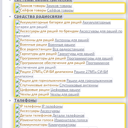
Замков товары
Сейфов товары
Средства радиосвязи
Аккумуляторные
батареи для раций
Аксессуары для раций по
брендам
Антенны для раций
Военные рации
Все радиостанции
Гарнитуры для раций
Программаторы для раций
Программное
обеспечение для раций
Рации 27МГц СИ-БИ
диапазона
Рации для горнолыжников
Спутниковые антенны
Цифровые рации
Чехлы для раций
Телефоны
IP телефоны
Аксессуары
Детали телефонов
Изменители голоса
Коммуникаторы