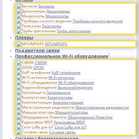
Бинокли
Дальномеры
Микроскопы
Приборы ночного видения
Телескопы
Трубы зрительные
Плееры
MP3/MP4/PS
Подавители связи
Профессиональное Wi-Fi оборудование
CWDM
GPON
VoIP телефония
Wi-Fi антенны
Wi-Fi оборудование
Видеонаблюдение
Грозозащита
Коммутаторы
Комплектующие
Магистральные радиомосты
Маршрутизаторы
Оборудование Powerline
Радиосвязь WISP
Сети LoRa для IoT
Сотовая связь
Системы биометрические