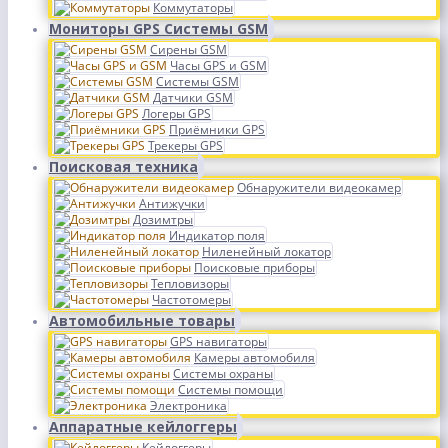
Коммутаторы
Мониторы GPS Системы GSM
Сирены GSM
Часы GPS и GSM
Системы GSM
Датчики GSM
Логеры GPS
Приёмники GPS
Трекеры GPS
Поисковая техника
Обнаружители видеокамер
Антижучки
Дозимтры
Индикатор поля
Ниленейный локатор
Поисковые приборы
Тепловизоры
Частотомеры
Автомобильные товары
GPS навигаторы
Камеры автомобиля
Системы охраны
Системы помощи
Электроника
Аппаратные кейлоггеры
Кейлоггеры