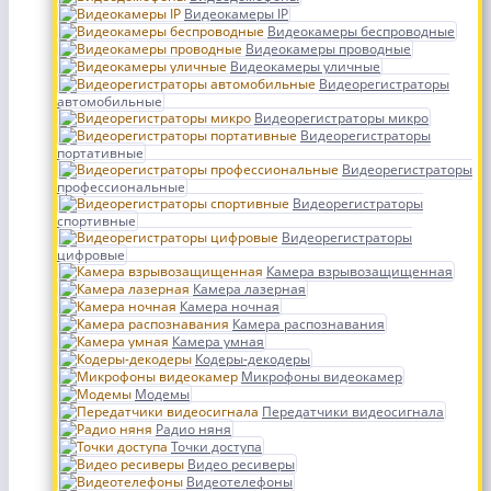
Видеокамеры IP
Видеокамеры беспроводные
Видеокамеры проводные
Видеокамеры уличные
Видеорегистраторы
автомобильные
Видеорегистраторы микро
Видеорегистраторы
портативные
Видеорегистраторы
профессиональные
Видеорегистраторы
спортивные
Видеорегистраторы
цифровые
Камера взрывозащищенная
Камера лазерная
Камера ночная
Камера распознавания
Камера умная
Кодеры-декодеры
Микрофоны видеокамер
Модемы
Передатчики видеосигнала
Радио няня
Точки доступа
Видео ресиверы
Видеотелефоны