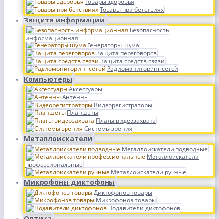
Товары здоровья
Товары при бетствиях
Защита информации
Безопасность
информационная
Генераторы шума
Защита переговоров
Защита средств связи
Радиомониторинг сетей
Компьютеры
Аксессуары
Антенны
Видеорегистраторы
Планшеты
Платы видеозахвата
Системы зрения
Металлоискатели
Металлоискатели подводные
Металлоискатели
профессиональные
Металлоискатели ручные
Микрофоны диктофоны
Диктофонов товары
Микрофонов товары
Подавители диктофонов
Оптика