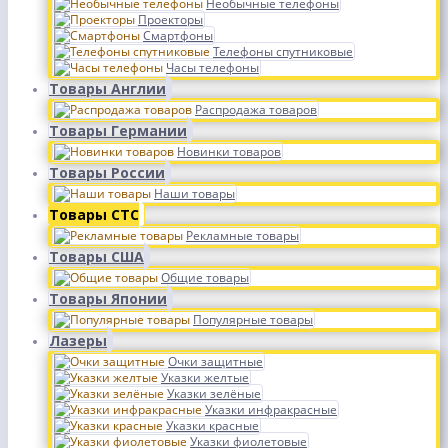
Необычные телефоны
Проекторы
Смартфоны
Телефоны спутниковые
Часы телефоны
Товары Англии
Распродажа товаров
Товары Германии
Новинки товаров
Товары России
Наши товары
Товары СТС
Рекламные товары
Товары США
Общие товары
Товары Японии
Популярные товары
Лазеры
Очки защитные
Указки желтые
Указки зелёные
Указки инфракрасные
Указки красные
Указки фиолетовые