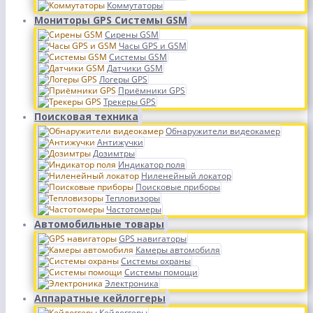
Коммутаторы
Мониторы GPS Системы GSM
Сирены GSM
Часы GPS и GSM
Системы GSM
Датчики GSM
Логеры GPS
Приёмники GPS
Трекеры GPS
Поисковая техника
Обнаружители видеокамер
Антижучки
Дозимтры
Индикатор поля
Ниленейный локатор
Поисковые приборы
Тепловизоры
Частотомеры
Автомобильные товары
GPS навигаторы
Камеры автомобиля
Системы охраны
Системы помощи
Электроника
Аппаратные кейлоггеры
Кейлоггеры