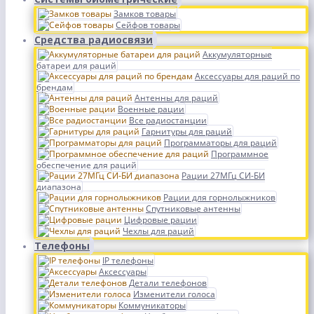
Замков товары
Сейфов товары
Средства радиосвязи
Аккумуляторные
батареи для раций
Аксессуары для раций по
брендам
Антенны для раций
Военные рации
Все радиостанции
Гарнитуры для раций
Программаторы для раций
Программное
обеспечение для раций
Рации 27МГц СИ-БИ
диапазона
Рации для горнолыжников
Спутниковые антенны
Цифровые рации
Чехлы для раций
Телефоны
IP телефоны
Аксессуары
Детали телефонов
Изменители голоса
Коммуникаторы