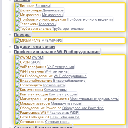
Бинокли
Дальномеры
Микроскопы
Приборы ночного видения
Телескопы
Трубы зрительные
Плееры
MP3/MP4/PS
Подавители связи
Профессиональное Wi-Fi оборудование
CWDM
GPON
VoIP телефония
Wi-Fi антенны
Wi-Fi оборудование
Видеонаблюдение
Грозозащита
Коммутаторы
Комплектующие
Магистральные радиомосты
Маршрутизаторы
Оборудование Powerline
Радиосвязь WISP
Сети LoRa для IoT
Сотовая связь
Системы биометрические