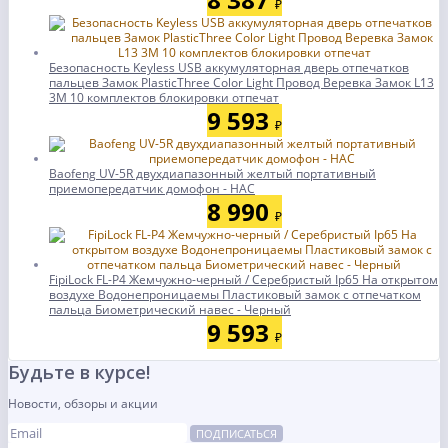
₽
Безопасность Keyless USB аккумуляторная дверь отпечатков
пальцев Замок PlasticThree Color Light Провод Веревка Замок L13
3M 10 комплектов блокировки отпечат
9 593
₽
Baofeng UV-5R двухдиапазонный желтый портативный
приемопередатчик домофон - НАС
8 990
₽
FipiLock FL-P4 Жемчужно-черный / Серебристый Ip65 На открытом
воздухе Водонепроницаемы Пластиковый замок с отпечатком
пальца Биометрический навес - Черный
9 593
₽
Будьте в курсе!
Новости, обзоры и акции
ПОДПИСАТЬСЯ