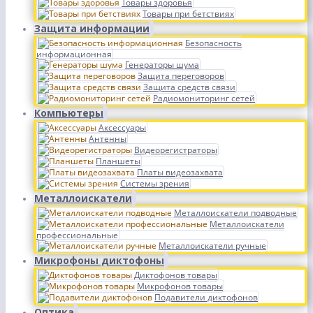
Товары здоровья
Товары при бетствиях
Защита информации
Безопасность
информационная
Генераторы шума
Защита переговоров
Защита средств связи
Радиомониторинг сетей
Компьютеры
Аксессуары
Антенны
Видеорегистраторы
Планшеты
Платы видеозахвата
Системы зрения
Металлоискатели
Металлоискатели подводные
Металлоискатели
профессиональные
Металлоискатели ручные
Микрофоны диктофоны
Диктофонов товары
Микрофонов товары
Подавители диктофонов
Оптика