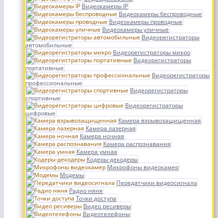
Видеокамеры IP
Видеокамеры беспроводные
Видеокамеры проводные
Видеокамеры уличные
Видеорегистраторы
автомобильные
Видеорегистраторы микро
Видеорегистраторы
портативные
Видеорегистраторы
профессиональные
Видеорегистраторы
спортивные
Видеорегистраторы
цифровые
Камера взрывозащищенная
Камера лазерная
Камера ночная
Камера распознавания
Камера умная
Кодеры-декодеры
Микрофоны видеокамер
Модемы
Передатчики видеосигнала
Радио няня
Точки доступа
Видео ресиверы
Видеотелефоны