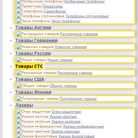
Необычные телефоны
Проекторы
Смартфоны
Телефоны спутниковые
Часы телефоны
Товары Англии
Распродажа товаров
Товары Германии
Новинки товаров
Товары России
Наши товары
Товары СТС
Рекламные товары
Товары США
Общие товары
Товары Японии
Популярные товары
Лазеры
Очки защитные
Указки желтые
Указки зелёные
Указки инфракрасные
Указки красные
Указки фиолетовые