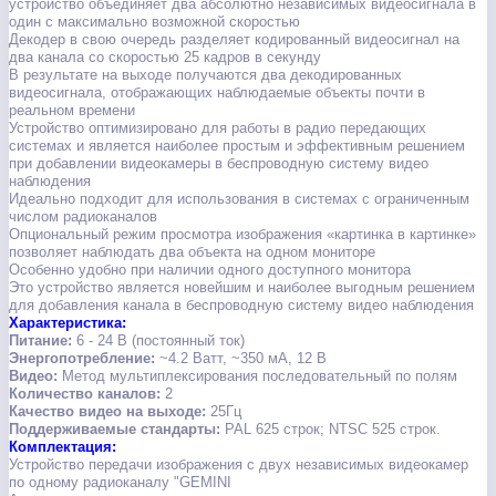
устройство объединяет два абсолютно независимых видеосигнала в
один с максимально возможной скоростью
Декодер в свою очередь разделяет кодированный видеосигнал на
два канала со скоростью 25 кадров в секунду
В результате на выходе получаются два декодированных
видеосигнала, отображающих наблюдаемые объекты почти в
реальном времени
Устройство оптимизировано для работы в радио передающих
системах и является наиболее простым и эффективным решением
при добавлении видеокамеры в беспроводную систему видео
наблюдения
Идеально подходит для использования в системах с ограниченным
числом радиоканалов
Опциональный режим просмотра изображения «картинка в картинке»
позволяет наблюдать два объекта на одном мониторе
Особенно удобно при наличии одного доступного монитора
Это устройство является новейшим и наиболее выгодным решением
для добавления канала в беспроводную систему видео наблюдения
Характеристика:
Питание:
6 - 24 В (постоянный ток)
Энергопотребление:
~4.2 Ватт, ~350 мА, 12 В
Видео:
Метод мультиплексирования последовательный по полям
Количество каналов:
2
Качество видео на выходе:
25Гц
Поддерживаемые стандарты:
PAL 625 строк; NTSC 525 строк.
Комплектация:
Устройство передачи изображения с двух независимых видеокамер
по одному радиоканалу "GEMINI