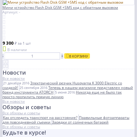
Мини устройство Flash Disk GSM +SMS код с обратным вызовом
Артикул: -
9 300
₽
за 1 шт
В наличии
-
+
В КОРЗИНУ
Новости
Все новости
Электрический резчик Husqvarna K 3000 Electric со
21 декабря 2016
скидкой!
Теперь в нашем магазине представлен новый
25 сентября 2016
бренд инструмента ATORCH
Никогда еще не было так
5 июня 2016
просто пропилить прямую линию
Все новости
Обзоры и советы
Все обзоры и советы
Как отследить транспорт на расстояние?
Правильные фотоаппараты
для повседневной съемки
Зарядки от солнечных батарей
Все обзоры и советы
Будьте в курсе!