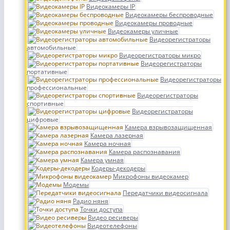
Видеокамеры IP
Видеокамеры беспроводные
Видеокамеры проводные
Видеокамеры уличные
Видеорегистраторы
автомобильные
Видеорегистраторы микро
Видеорегистраторы
портативные
Видеорегистраторы
профессиональные
Видеорегистраторы
спортивные
Видеорегистраторы
цифровые
Камера взрывозащищенная
Камера лазерная
Камера ночная
Камера распознавания
Камера умная
Кодеры-декодеры
Микрофоны видеокамер
Модемы
Передатчики видеосигнала
Радио няня
Точки доступа
Видео ресиверы
Видеотелефоны