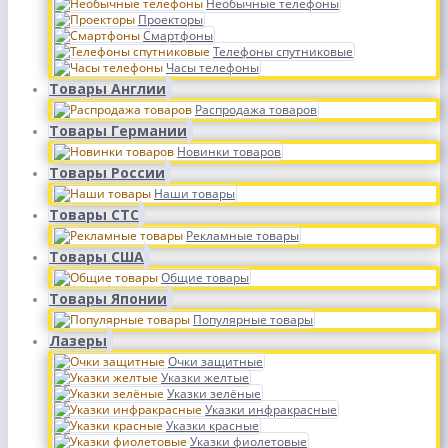
Необычные телефоны
Проекторы
Смартфоны
Телефоны спутниковые
Часы телефоны
Товары Англии
Распродажа товаров
Товары Германии
Новинки товаров
Товары России
Наши товары
Товары СТС
Рекламные товары
Товары США
Общие товары
Товары Японии
Популярные товары
Лазеры
Очки защитные
Указки желтые
Указки зелёные
Указки инфракрасные
Указки красные
Указки фиолетовые