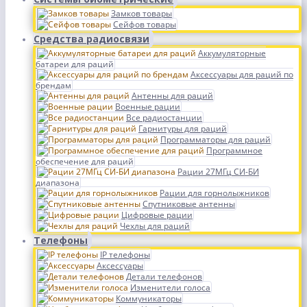
Замков товары
Сейфов товары
Средства радиосвязи
Аккумуляторные
батареи для раций
Аксессуары для раций по
брендам
Антенны для раций
Военные рации
Все радиостанции
Гарнитуры для раций
Программаторы для раций
Программное
обеспечение для раций
Рации 27МГц СИ-БИ
диапазона
Рации для горнолыжников
Спутниковые антенны
Цифровые рации
Чехлы для раций
Телефоны
IP телефоны
Аксессуары
Детали телефонов
Изменители голоса
Коммуникаторы