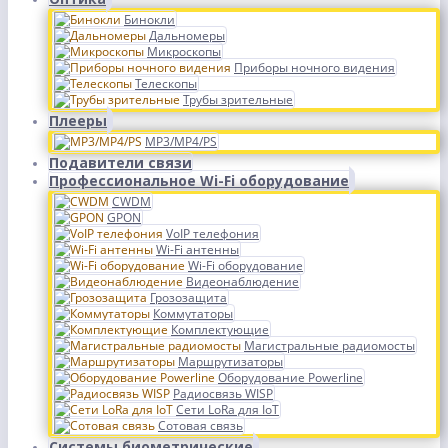
Бинокли
Дальномеры
Микроскопы
Приборы ночного видения
Телескопы
Трубы зрительные
Плееры
MP3/MP4/PS
Подавители связи
Профессиональное Wi-Fi оборудование
CWDM
GPON
VoIP телефония
Wi-Fi антенны
Wi-Fi оборудование
Видеонаблюдение
Грозозащита
Коммутаторы
Комплектующие
Магистральные радиомосты
Маршрутизаторы
Оборудование Powerline
Радиосвязь WISP
Сети LoRa для IoT
Сотовая связь
Системы биометрические