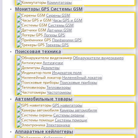
Коммутаторы
Мониторы GPS Системы GSM
Сирены GSM
Часы GPS и GSM
Системы GSM
Датчики GSM
Логеры GPS
Приёмники GPS
Трекеры GPS
Поисковая техника
Обнаружители видеокамер
Антижучки
Дозимтры
Индикатор поля
Ниленейный локатор
Поисковые приборы
Тепловизоры
Частотомеры
Автомобильные товары
GPS навигаторы
Камеры автомобиля
Системы охраны
Системы помощи
Электроника
Аппаратные кейлоггеры
Кейлоггеры