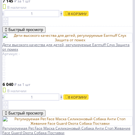
7 145
₽
за 1 шт
В наличии
-
+
В КОРЗИНУ
Быстрый просмотр
Дети высокого качества для детей, регулируемые Earmuff Слух Защита
от помех
Артикул: -
6 040
₽
за 1 шт
В наличии
-
+
В КОРЗИНУ
Быстрый просмотр
Регулируемая Pet Face Маска Силиконовый Собака Анти Стоп Жевание
Face Guard Охота Собака Поставки