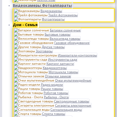
Видеокамеры Фотоаппараты
Видеокамеры
Трейл фотокамеры
Фотоаппараты
Дом - Семья
Батареи солнечные
Бытовые товары
Велосипеда товары
Газовое оборудование
Другие товары
Зоотовары
Измерители-контролеры
Инструменты сада
Картинг запчасти
Квадрокоптеры
Мотоцикла товары
Отмычки замков
Очки мультемидийные
Радио модели
Рации товары
Роботов товары
Рыбалка - Охота
Светодиодные товары
Сигареты электронные
Сигнализация воды
Спорта товары