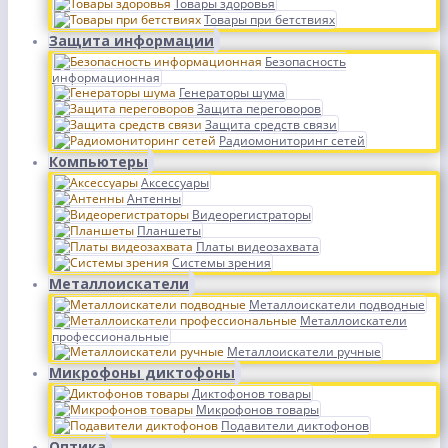
Товары здоровья
Товары при бетствиях
Защита информации
Безопасность
информационная
Генераторы шума
Защита переговоров
Защита средств связи
Радиомониторинг сетей
Компьютеры
Аксессуары
Антенны
Видеорегистраторы
Планшеты
Платы видеозахвата
Системы зрения
Металлоискатели
Металлоискатели подводные
Металлоискатели
профессиональные
Металлоискатели ручные
Микрофоны диктофоны
Диктофонов товары
Микрофонов товары
Подавители диктофонов
Оптика