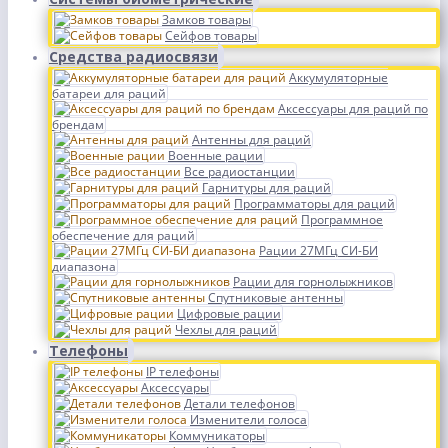
Замков товары
Сейфов товары
Средства радиосвязи
Аккумуляторные
батареи для раций
Аксессуары для раций по
брендам
Антенны для раций
Военные рации
Все радиостанции
Гарнитуры для раций
Программаторы для раций
Программное
обеспечение для раций
Рации 27МГц СИ-БИ
диапазона
Рации для горнолыжников
Спутниковые антенны
Цифровые рации
Чехлы для раций
Телефоны
IP телефоны
Аксессуары
Детали телефонов
Изменители голоса
Коммуникаторы