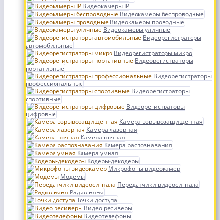
Видеокамеры IP
Видеокамеры беспроводные
Видеокамеры проводные
Видеокамеры уличные
Видеорегистраторы
автомобильные
Видеорегистраторы микро
Видеорегистраторы
портативные
Видеорегистраторы
профессиональные
Видеорегистраторы
спортивные
Видеорегистраторы
цифровые
Камера взрывозащищенная
Камера лазерная
Камера ночная
Камера распознавания
Камера умная
Кодеры-декодеры
Микрофоны видеокамер
Модемы
Передатчики видеосигнала
Радио няня
Точки доступа
Видео ресиверы
Видеотелефоны