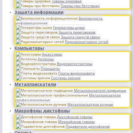
Товары здоровья
Товары при бетствиях
Защита информации
Безопасность
информационная
Генераторы шума
Защита переговоров
Защита средств связи
Радиомониторинг сетей
Компьютеры
Аксессуары
Антенны
Видеорегистраторы
Планшеты
Платы видеозахвата
Системы зрения
Металлоискатели
Металлоискатели подводные
Металлоискатели
профессиональные
Металлоискатели ручные
Микрофоны диктофоны
Диктофонов товары
Микрофонов товары
Подавители диктофонов
Оптика