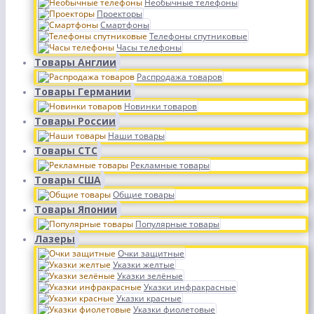
Необычные телефоны
Проекторы
Смартфоны
Телефоны спутниковые
Часы телефоны
Товары Англии
Распродажа товаров
Товары Германии
Новинки товаров
Товары России
Наши товары
Товары СТС
Рекламные товары
Товары США
Общие товары
Товары Японии
Популярные товары
Лазеры
Очки защитные
Указки желтые
Указки зелёные
Указки инфракрасные
Указки красные
Указки фиолетовые