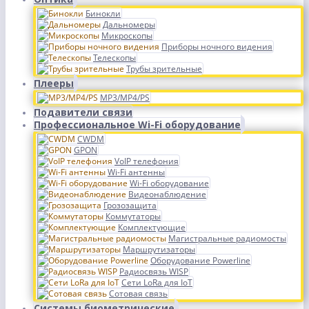
Бинокли
Дальномеры
Микроскопы
Приборы ночного видения
Телескопы
Трубы зрительные
Плееры
MP3/MP4/PS
Подавители связи
Профессиональное Wi-Fi оборудование
CWDM
GPON
VoIP телефония
Wi-Fi антенны
Wi-Fi оборудование
Видеонаблюдение
Грозозащита
Коммутаторы
Комплектующие
Магистральные радиомосты
Маршрутизаторы
Оборудование Powerline
Радиосвязь WISP
Сети LoRa для IoT
Сотовая связь
Системы биометрические