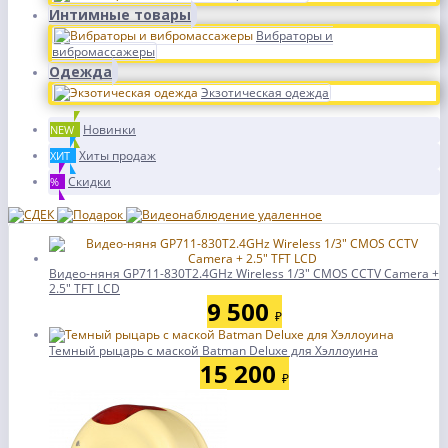
Интимные товары
Вибраторы и
вибромассажеры
Одежда
Экзотическая одежда
Новинки
NEW
Хиты продаж
ХИТ
Скидки
%
Видео-няня GP711-830T2.4GHz Wireless 1/3" CMOS CCTV Camera +
2.5" TFT LСD
9 500
₽
Темный рыцарь с маской Batman Deluxe для Хэллоуина
15 200
₽