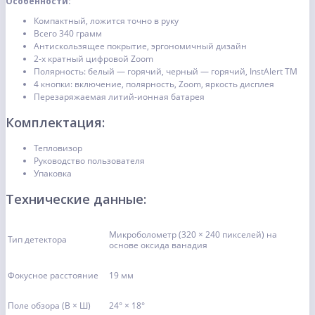
Особенности:
Компактный, ложится точно в руку
Всего 340 грамм
Антискользящее покрытие, эргономичный дизайн
2-х кратный цифровой Zoom
Полярность: белый — горячий, черный — горячий, InstAlert TM
4 кнопки: включение, полярность, Zoom, яркость дисплея
Перезаряжаемая литий-ионная батарея
Комплектация:
Тепловизор
Руководство пользователя
Упаковка
Технические данные:
Микроболометр (320 × 240 пикселей) на
Тип детектора
основе оксида ванадия
Фокусное расстояние
19 мм
Поле обзора (В × Ш)
24° × 18°