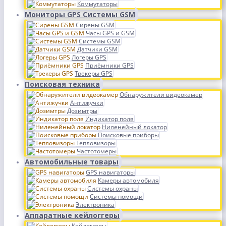
Коммутаторы
Мониторы GPS Системы GSM
Сирены GSM
Часы GPS и GSM
Системы GSM
Датчики GSM
Логеры GPS
Приёмники GPS
Трекеры GPS
Поисковая техника
Обнаружители видеокамер
Антижучки
Дозимтры
Индикатор поля
Ниленейный локатор
Поисковые приборы
Тепловизоры
Частотомеры
Автомобильные товары
GPS навигаторы
Камеры автомобиля
Системы охраны
Системы помощи
Электроника
Аппаратные кейлоггеры
Кейлоггеры