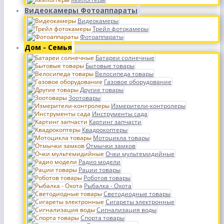
Видеокамеры Фотоаппараты
Видеокамеры
Трейл фотокамеры
Фотоаппараты
Дом - Семья
Батареи солнечные
Бытовые товары
Велосипеда товары
Газовое оборудование
Другие товары
Зоотовары
Измерители-контролеры
Инструменты сада
Картинг запчасти
Квадрокоптеры
Мотоцикла товары
Отмычки замков
Очки мультемидийные
Радио модели
Рации товары
Роботов товары
Рыбалка - Охота
Светодиодные товары
Сигареты электронные
Сигнализация воды
Спорта товары