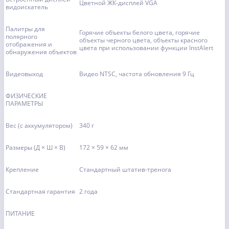
Цветной ЖК-дисплей VGA
видоискатель
Палитры для
Горячие объекты белого цвета, горячие
полярного
объекты черного цвета, объекты красного
отображения и
цвета при использовании функции InstAlert
обнаружения объектов
Видеовыход
Видео NTSC, частота обновления 9 Гц
ФИЗИЧЕСКИЕ
ПАРАМЕТРЫ
Вес (с аккумулятором)
340 г
Размеры (Д × Ш × В)
172 × 59 × 62 мм
Крепление
Стандартный штатив-тренога
Стандартная гарантия
2 года
ПИТАНИЕ