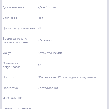
Диапазон волн
7,5 — 13,5 мкм
Стоп-кадр
Нет
Цифровое увеличение
2×
Время запуска из
< 5 секунд
режима ожидания
Фокус
Автоматический
Оптическая
±2
регулировка
Порт USB
Обновление ПО и зарядка аккумулятора
Подсветка
Светодиодная
ИЗОБРАЖЕНИЕ
Встроенный дисплей-