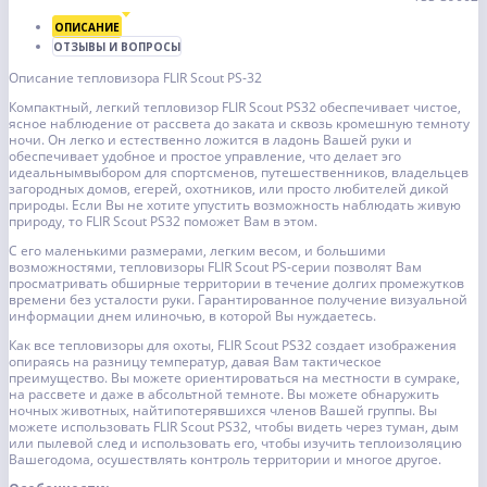
ОПИСАНИЕ
ОТЗЫВЫ И ВОПРОСЫ
Описание тепловизора FLIR Scout PS-32
Компактный, легкий тепловизор FLIR Scout PS32 обеспечивает чистое,
ясное наблюдение от рассвета до заката и сквозь кромешную темноту
ночи. Он легко и естественно ложится в ладонь Вашей руки и
обеспечивает удобное и простое управление, что делает эго
идеальнымвыбором для спортсменов, путешественников, владельцев
загородных домов, егерей, охотников, или просто любителей дикой
природы. Если Вы не хотите упустить возможность наблюдать живую
природу, то FLIR Scout PS32 поможет Вам в этом.
С его маленькими размерами, легким весом, и большими
возможностями, тепловизоры FLIR Scout PS-серии позволят Вам
просматривать обширные территории в течение долгих промежутков
времени без усталости руки. Гарантированное получение визуальной
информации днем илиночью, в которой Вы нуждаетесь.
Как все тепловизоры для охоты, FLIR Scout PS32 создает изображения
опираясь на разницу температур, давая Вам тактическое
преимущество. Вы можете ориентироваться на местности в сумраке,
на рассвете и даже в абсольтной темноте. Вы можете обнаружить
ночных животных, найтипотерявшихся членов Вашей группы. Вы
можете использовать FLIR Scout PS32, чтобы видеть через туман, дым
или пылевой след и использовать его, чтобы изучить теплоизоляцию
Вашегодома, осушествлять контроль территории и многое другое.