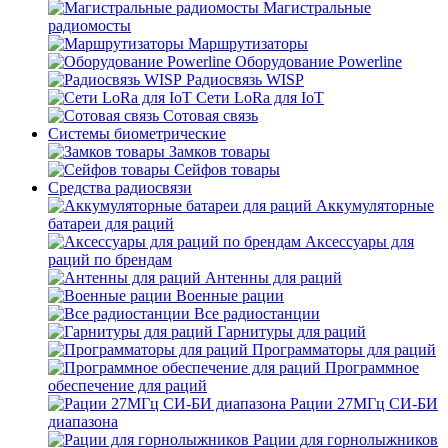
Магистральные
радиомосты
Маршрутизаторы
Оборудование Powerline
Радиосвязь WISP
Сети LoRa для IoT
Сотовая связь
Системы биометрические
Замков товары
Сейфов товары
Средства радиосвязи
Аккумуляторные
батареи для раций
Аксессуары для
раций по брендам
Антенны для раций
Военные рации
Все радиостанции
Гарнитуры для раций
Программаторы для раций
Программное
обеспечение для раций
Рации 27МГц СИ-БИ
диапазона
Рации для горнолыжников