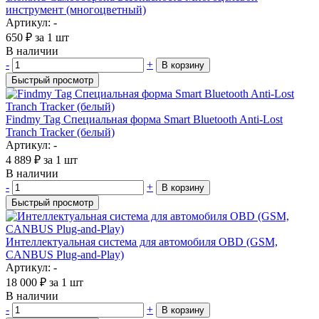
инструмент (многоцветный)
Артикул: -
650
₽
за 1 шт
В наличии
-
+
В корзину
Быстрый просмотр
Findmy Tag Специальная форма Smart Bluetooth Anti-Lost
Tranch Tracker (белый)
Артикул: -
4 889
₽
за 1 шт
В наличии
-
+
В корзину
Быстрый просмотр
Интеллектуальная система для автомобиля OBD (GSM,
CANBUS Plug-and-Play)
Артикул: -
18 000
₽
за 1 шт
В наличии
-
+
В корзину