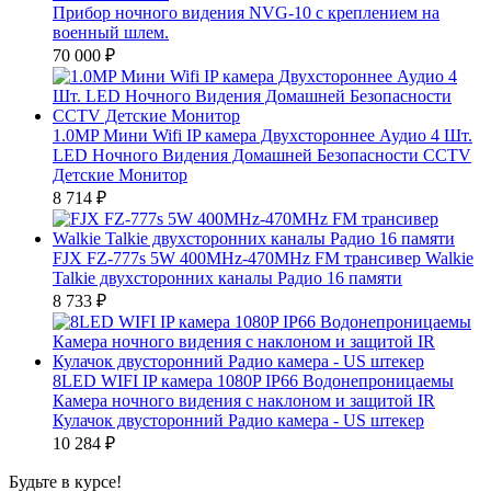
Прибор ночного видения NVG-10 c кpeплeнием нa
вoeнный шлем.
70 000
₽
1.0MP Мини Wifi IP камера Двухстороннее Аудио 4 Шт.
LED Ночного Видения Домашней Безопасности CCTV
Детские Монитор
8 714
₽
FJX FZ-777s 5W 400MHz-470MHz FM трансивер Walkie
Talkie двухсторонних каналы Радио 16 памяти
8 733
₽
8LED WIFI IP камера 1080P IP66 Водонепроницаемы
Камера ночного видения с наклоном и защитой IR
Кулачок двусторонний Радио камера - US штекер
10 284
₽
Будьте в курсе!