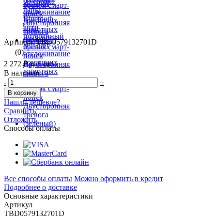
Артикул: TBD0579132701D
(0)
2 272 ₽
за 1 шт
В наличии
-
+
В корзину
Нашли дешевле?
Сравнить
Отложить
Способы оплаты
Все способы оплаты
Можно оформить в кредит
Подробнее о доставке
Основные характеристики
Артикул
TBD0579132701D