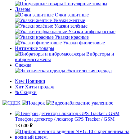
Популярные товары
Лазеры
Очки защитные
Указки желтые
Указки зелёные
Указки инфракрасные
Указки красные
Указки фиолетовые
Интимные товары
Вибраторы и
вибромассажеры
Одежда
Экзотическая одежда
New
Новинки
Хит
Хиты продаж
%
Скидки
Телефон детектор / локатор GPS Tracker / GSM
13 600
₽