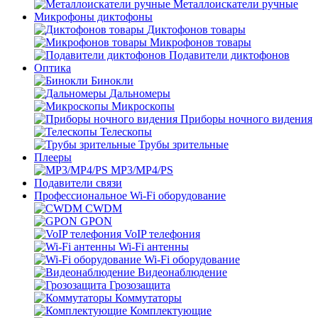
Металлоискатели ручные
Микрофоны диктофоны
Диктофонов товары
Микрофонов товары
Подавители диктофонов
Оптика
Бинокли
Дальномеры
Микроскопы
Приборы ночного видения
Телескопы
Трубы зрительные
Плееры
MP3/MP4/PS
Подавители связи
Профессиональное Wi-Fi оборудование
CWDM
GPON
VoIP телефония
Wi-Fi антенны
Wi-Fi оборудование
Видеонаблюдение
Грозозащита
Коммутаторы
Комплектующие