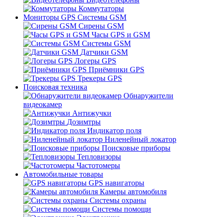
Коммутаторы
Мониторы GPS Системы GSM
Сирены GSM
Часы GPS и GSM
Системы GSM
Датчики GSM
Логеры GPS
Приёмники GPS
Трекеры GPS
Поисковая техника
Обнаружители
видеокамер
Антижучки
Дозимтры
Индикатор поля
Ниленейный локатор
Поисковые приборы
Тепловизоры
Частотомеры
Автомобильные товары
GPS навигаторы
Камеры автомобиля
Системы охраны
Системы помощи