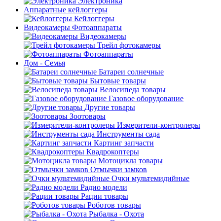
Электроника
Аппаратные кейлоггеры
Кейлоггеры
Видеокамеры Фотоаппараты
Видеокамеры
Трейл фотокамеры
Фотоаппараты
Дом - Семья
Батареи солнечные
Бытовые товары
Велосипеда товары
Газовое оборудование
Другие товары
Зоотовары
Измерители-контролеры
Инструменты сада
Картинг запчасти
Квадрокоптеры
Мотоцикла товары
Отмычки замков
Очки мультемидийные
Радио модели
Рации товары
Роботов товары
Рыбалка - Охота