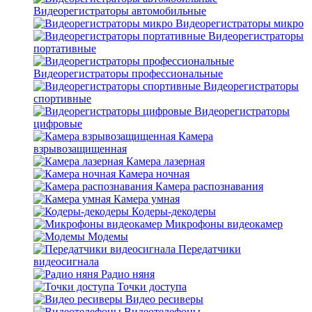
Видеорегистраторы автомобильные
Видеорегистраторы микро
Видеорегистраторы
портативные
Видеорегистраторы профессиональные
Видеорегистраторы
спортивные
Видеорегистраторы
цифровые
Камера
взрывозащищенная
Камера лазерная
Камера ночная
Камера распознавания
Камера умная
Кодеры-декодеры
Микрофоны видеокамер
Модемы
Передатчики
видеосигнала
Радио няня
Точки доступа
Видео ресиверы
Видеотелефоны