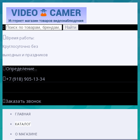
Время работы:
Круглосуточно без
выходных и праздников
Определение...
+7 (918) 905-13-34
Заказать звонок
ГЛАВНАЯ
КАТАЛОГ
О МАГАЗИНЕ