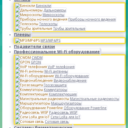
Бинокли
Дальномеры
Микроскопы
Приборы ночного видения
Телескопы
Трубы зрительные
Плееры
MP3/MP4/PS
Подавители связи
Профессиональное Wi-Fi оборудование
CWDM
GPON
VoIP телефония
Wi-Fi антенны
Wi-Fi оборудование
Видеонаблюдение
Грозозащита
Коммутаторы
Комплектующие
Магистральные радиомосты
Маршрутизаторы
Оборудование Powerline
Радиосвязь WISP
Сети LoRa для IoT
Сотовая связь
Системы биометрические