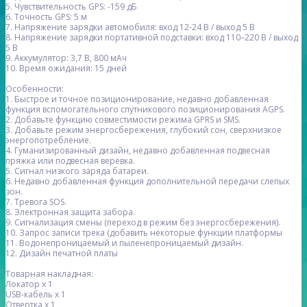
5. Чувствительность GPS: -159 дБ
6. Точность GPS: 5 м
7. Напряжение зарядки автомобиля: вход 12-24 В / выход 5 В
8. Напряжение зарядки портативной подставки: вход 110–220 В / выход
5 В
9. Аккумулятор: 3,7 В, 800 мАч
10. Время ожидания: 15 дней
Особенности:
1. Быстрое и точное позиционирование, недавно добавленная
функция вспомогательного спутникового позиционирования AGPS.
2. Добавьте функцию совместимости режима GPRS и SMS.
3. Добавьте режим энергосбережения, глубокий сон, сверхнизкое
энергопотребление.
4. Гуманизированный дизайн, недавно добавленная подвесная
пряжка или подвесная веревка.
5. Сигнал низкого заряда батареи.
6. Недавно добавленная функция дополнительной передачи слепых
зон.
7. Тревога SOS.
8. Электронная защита забора.
9. Сигнализация смены (переход в режим без энергосбережения).
10. Запрос записи трека (добавить некоторые функции платформы
11. Водонепроницаемый и пыленепроницаемый дизайн.
12. Дизайн печатной платы
Товарная накладная:
Локатор x 1
USB-кабель x 1
Отвертка x 1