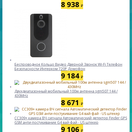
8 938
₽
Беспроводное Кольцо Видео Дверной Звонок Wi-Fi Телефон
Безопасности Интерком 720P Домофон
9 184
₽
Двухдиапазонный мобильный 100w антенна sgm507 144 /
430MHz
8 671
₽
CC309+ камера ВЧ сигнала Автоматический детектор Finder GPS
GSM анти-постукивание G4 вай-фай - US штекер
9 106
₽