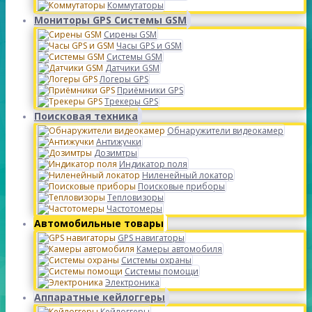
Коммутаторы
Мониторы GPS Системы GSM
Сирены GSM
Часы GPS и GSM
Системы GSM
Датчики GSM
Логеры GPS
Приёмники GPS
Трекеры GPS
Поисковая техника
Обнаружители видеокамер
Антижучки
Дозимтры
Индикатор поля
Ниленейный локатор
Поисковые приборы
Тепловизоры
Частотомеры
Автомобильные товары
GPS навигаторы
Камеры автомобиля
Системы охраны
Системы помощи
Электроника
Аппаратные кейлоггеры
Кейлоггеры