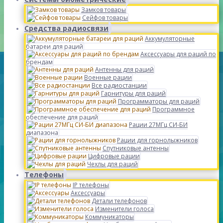
Замков товары
Сейфов товары
Средства радиосвязи
Аккумуляторные
батареи для раций
Аксессуары для раций по
брендам
Антенны для раций
Военные рации
Все радиостанции
Гарнитуры для раций
Программаторы для раций
Программное
обеспечение для раций
Рации 27МГц СИ-БИ
диапазона
Рации для горнолыжников
Спутниковые антенны
Цифровые рации
Чехлы для раций
Телефоны
IP телефоны
Аксессуары
Детали телефонов
Изменители голоса
Коммуникаторы