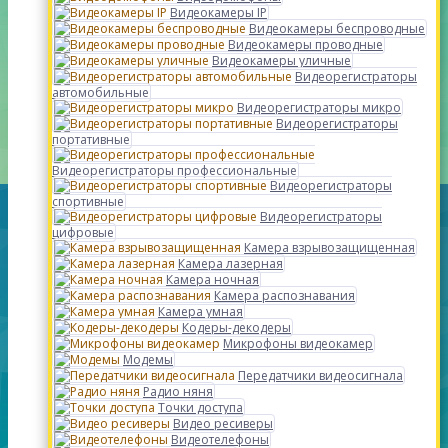
Видеокамеры IP
Видеокамеры беспроводные
Видеокамеры проводные
Видеокамеры уличные
Видеорегистраторы
автомобильные
Видеорегистраторы микро
Видеорегистраторы
портативные
Видеорегистраторы профессиональные
Видеорегистраторы
спортивные
Видеорегистраторы
цифровые
Камера взрывозащищенная
Камера лазерная
Камера ночная
Камера распознавания
Камера умная
Кодеры-декодеры
Микрофоны видеокамер
Модемы
Передатчики видеосигнала
Радио няня
Точки доступа
Видео ресиверы
Видеотелефоны