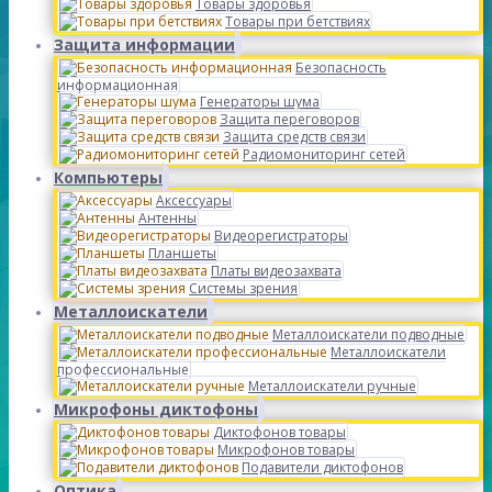
Товары здоровья
Товары при бетствиях
Защита информации
Безопасность
информационная
Генераторы шума
Защита переговоров
Защита средств связи
Радиомониторинг сетей
Компьютеры
Аксессуары
Антенны
Видеорегистраторы
Планшеты
Платы видеозахвата
Системы зрения
Металлоискатели
Металлоискатели подводные
Металлоискатели
профессиональные
Металлоискатели ручные
Микрофоны диктофоны
Диктофонов товары
Микрофонов товары
Подавители диктофонов
Оптика