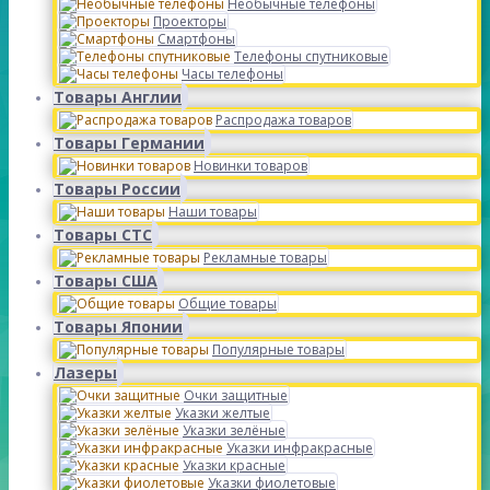
Необычные телефоны
Проекторы
Смартфоны
Телефоны спутниковые
Часы телефоны
Товары Англии
Распродажа товаров
Товары Германии
Новинки товаров
Товары России
Наши товары
Товары СТС
Рекламные товары
Товары США
Общие товары
Товары Японии
Популярные товары
Лазеры
Очки защитные
Указки желтые
Указки зелёные
Указки инфракрасные
Указки красные
Указки фиолетовые