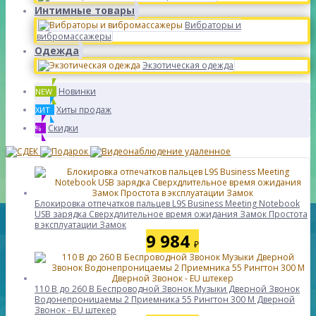
Интимные товары
Вибраторы и
вибромассажеры
Одежда
Экзотическая одежда
Новинки
NEW
Хиты продаж
ХИТ
Скидки
%
Блокировка отпечатков пальцев L9S Business Meeting Notebook
USB зарядка Сверхдлительное время ожидания Замок Простота
в эксплуатации Замок
9 984
₽
110 В до 260 В Беспроводной Звонок Музыки Дверной Звонок
Водонепроницаемы 2 Приемника 55 Рингтон 300 М Дверной
Звонок - EU штекер