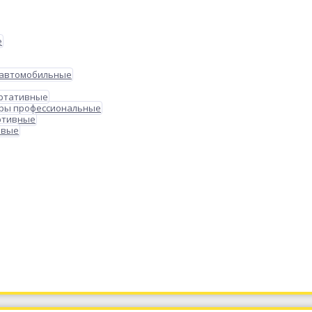
е
 автомобильные
ортативные
ры профессиональные
ртивные
овые