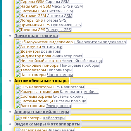
Сирены GSM
Часы GPS и GSM
Системы GSM
Датчики GSM
Логеры GPS
Приёмники GPS
Трекеры GPS
Поисковая техника
Обнаружители видеокамер
Антижучки
Дозимтры
Индикатор поля
Ниленейный локатор
Поисковые приборы
Тепловизоры
Частотомеры
Автомобильные товары
GPS навигаторы
Камеры автомобиля
Системы охраны
Системы помощи
Электроника
Аппаратные кейлоггеры
Кейлоггеры
Видеокамеры Фотоаппараты
Видеокамеры