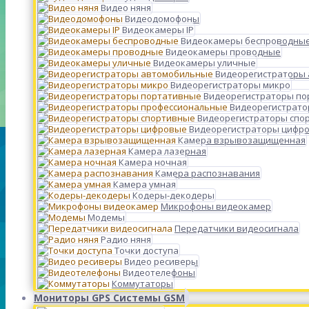
Видео няня
Видеодомофоны
Видеокамеры IP
Видеокамеры беспроводны
Видеокамеры проводные
Видеокамеры уличные
Видеорегистраторы
Видеорегистраторы микро
Видеорегистраторы п
Видеорегистрато
Видеорегистраторы спо
Видеорегистраторы цифр
Камера взрывозащищенная
Камера лазерная
Камера ночная
Камера распознавания
Камера умная
Кодеры-декодеры
Микрофоны видеокамер
Модемы
Передатчики видеосигнала
Радио няня
Точки доступа
Видео ресиверы
Видеотелефоны
Коммутаторы
Мониторы GPS Системы GSM