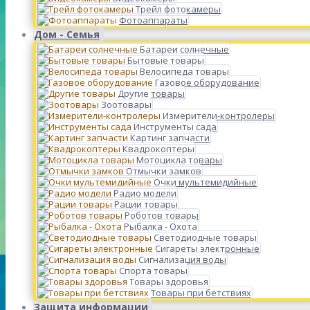
Трейл фотокамеры
Фотоаппараты
Дом - Семья
Батареи солнечные
Бытовые товары
Велосипеда товары
Газовое оборудование
Другие товары
Зоотовары
Измерители-контролеры
Инструменты сада
Картинг запчасти
Квадрокоптеры
Мотоцикла товары
Отмычки замков
Очки мультемидийные
Радио модели
Рации товары
Роботов товары
Рыбалка - Охота
Светодиодные товары
Сигареты электронные
Сигнализация воды
Спорта товары
Товары здоровья
Товары при бетствиях
Защита информации