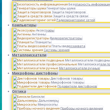
Безопасность информаци
Генераторы шума
Защита переговоров
Защита средств связи
Радиомониторинг сетей
Компьютеры
Аксессуары
Антенны
Видеорегистраторы
Планшеты
Платы видеозахвата
Системы зрения
Металлоискатели
Металлоискатели подводн
Металлоискатели п
Металлоискатели ручные
Микрофоны диктофоны
Диктофонов товары
Микрофонов товары
Подавители диктофонов
Оптика
Бинокли
Дальномеры
Микроскопы
Приборы ночного видения