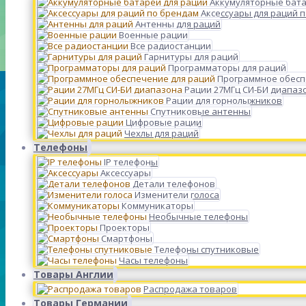
Аккумуляторные бата
Аксессуары для раций 
Антенны для раций
Военные рации
Все радиостанции
Гарнитуры для раций
Программаторы для раций
Программное обесп
Рации 27МГц СИ-БИ диапаз
Рации для горнолыжников
Спутниковые антенны
Цифровые рации
Чехлы для раций
Телефоны
IP телефоны
Аксессуары
Детали телефонов
Изменители голоса
Коммуникаторы
Необычные телефоны
Проекторы
Смартфоны
Телефоны спутниковые
Часы телефоны
Товары Англии
Распродажа товаров
Товары Германии