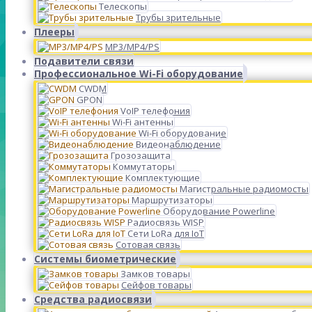
Телескопы
Трубы зрительные
Плееры
MP3/MP4/PS
Подавители связи
Профессиональное Wi-Fi оборудование
CWDM
GPON
VoIP телефония
Wi-Fi антенны
Wi-Fi оборудование
Видеонаблюдение
Грозозащита
Коммутаторы
Комплектующие
Магистральные радиомосты
Маршрутизаторы
Оборудование Powerline
Радиосвязь WISP
Сети LoRa для IoT
Сотовая связь
Системы биометрические
Замков товары
Сейфов товары
Средства радиосвязи