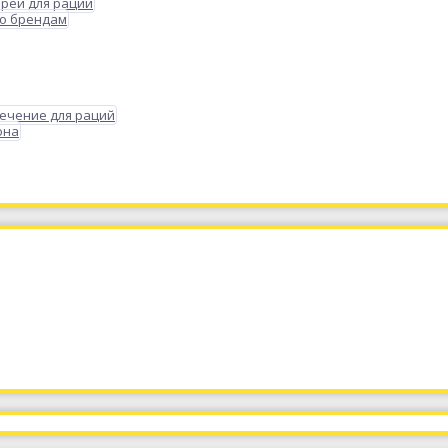
реи для раций
по брендам
ечение для раций
она