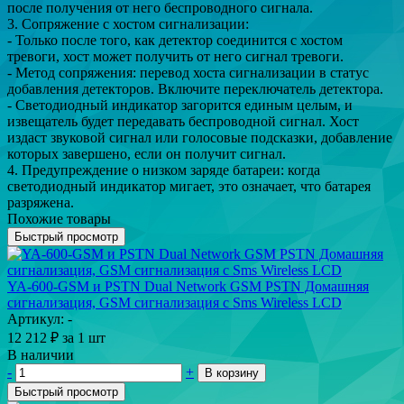
после получения от него беспроводного сигнала.
3. Сопряжение с хостом сигнализации:
- Только после того, как детектор соединится с хостом
тревоги, хост может получить от него сигнал тревоги.
- Метод сопряжения: перевод хоста сигнализации в статус
добавления детекторов. Включите переключатель детектора.
- Светодиодный индикатор загорится единым целым, и
извещатель будет передавать беспроводной сигнал. Хост
издаст звуковой сигнал или голосовые подсказки, добавление
которых завершено, если он получит сигнал.
4. Предупреждение о низком заряде батареи: когда
светодиодный индикатор мигает, это означает, что батарея
разряжена.
Похожие товары
Быстрый просмотр
YA-600-GSM и PSTN Dual Network GSM PSTN Домашняя
сигнализация, GSM сигнализация с Sms Wireless LCD
Артикул: -
12 212
₽
за 1 шт
В наличии
-
+
В корзину
Быстрый просмотр