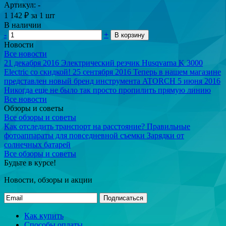
Артикул: -
1 142
₽
за 1 шт
В наличии
-
+
В корзину
Новости
Все новости
21 декабря 2016
Электрический резчик Husqvarna K 3000
Electric со скидкой!
25 сентября 2016
Теперь в нашем магазине
представлен новый бренд инструмента ATORCH
5 июня 2016
Никогда еще не было так просто пропилить прямую линию
Все новости
Обзоры и советы
Все обзоры и советы
Как отследить транспорт на расстояние?
Правильные
фотоаппараты для повседневной съемки
Зарядки от
солнечных батарей
Все обзоры и советы
Будьте в курсе!
Новости, обзоры и акции
Подписаться
Как купить
Способы оплаты