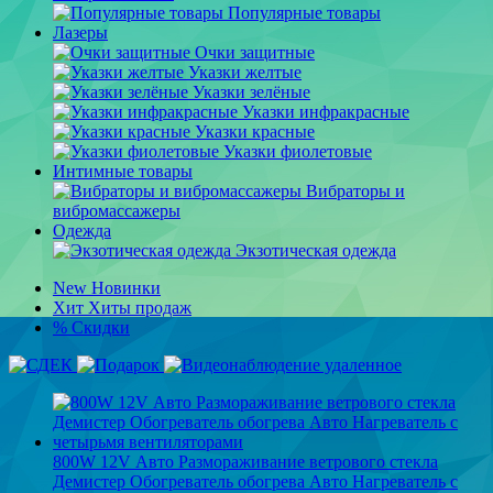
Популярные товары
Лазеры
Очки защитные
Указки желтые
Указки зелёные
Указки инфракрасные
Указки красные
Указки фиолетовые
Интимные товары
Вибраторы и
вибромассажеры
Одежда
Экзотическая одежда
New
Новинки
Хит
Хиты продаж
%
Скидки
800W 12V Авто Размораживание ветрового стекла
Демистер Обогреватель обогрева Авто Нагреватель с