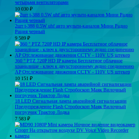
четырьмя вентиляторами
10 030
₽
2шт t-388 0.5W uhf авто мульти-каналов Мини Радио
Рация черный
9 589
₽
360 ° PTZ 720P HD IP камера Бесплатное облачное
хранилище - ключ к двухстороннему аудио соединению
AP Отслеживание движения CCTV - 110V US штекер
10 151
₽
18 LED Сигнальная лампа аварийной сигнализации
Предупреждение Flash Стробоскоп Маяк Вилочный
погрузчик Трактор Лодка
7 583
₽