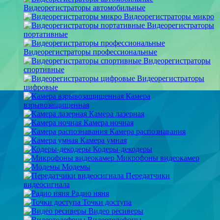
Видеорегистраторы автомобильные
Видеорегистраторы микро
Видеорегистраторы
портативные
Видеорегистраторы профессиональные
Видеорегистраторы
спортивные
Видеорегистраторы
цифровые
Камера
взрывозащищенная
Камера лазерная
Камера ночная
Камера распознавания
Камера умная
Кодеры-декодеры
Микрофоны видеокамер
Модемы
Передатчики
видеосигнала
Радио няня
Точки доступа
Видео ресиверы
Видеотелефоны