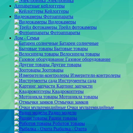
Электроника
Аппаратные кейлоггеры
Кейлоггеры
Видеокамеры Фотоаппараты
Видеокамеры
Трейл фотокамеры
Фотоаппараты
Дом - Семья
Батареи солнечные
Бытовые товары
Велосипеда товары
Газовое оборудование
Другие товары
Зоотовары
Измерители-контролеры
Инструменты сада
Картинг запчасти
Квадрокоптеры
Мотоцикла товары
Отмычки замков
Очки мультемидийные
Радио модели
Рации товары
Роботов товары
Рыбалка - Охота