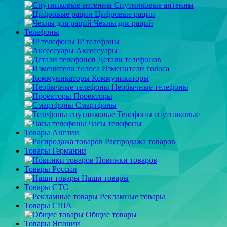
Спутниковые антенны
Цифровые рации
Чехлы для раций
Телефоны
IP телефоны
Аксессуары
Детали телефонов
Изменители голоса
Коммуникаторы
Необычные телефоны
Проекторы
Смартфоны
Телефоны спутниковые
Часы телефоны
Товары Англии
Распродажа товаров
Товары Германии
Новинки товаров
Товары России
Наши товары
Товары СТС
Рекламные товары
Товары США
Общие товары
Товары Японии