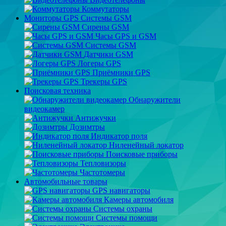
Коммутаторы
Мониторы GPS Системы GSM
Сирены GSM
Часы GPS и GSM
Системы GSM
Датчики GSM
Логеры GPS
Приёмники GPS
Трекеры GPS
Поисковая техника
Обнаружители
видеокамер
Антижучки
Дозимтры
Индикатор поля
Ниленейный локатор
Поисковые приборы
Тепловизоры
Частотомеры
Автомобильные товары
GPS навигаторы
Камеры автомобиля
Системы охраны
Системы помощи