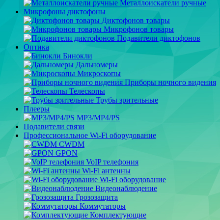
Металлоискатели ручные
Микрофоны диктофоны
Диктофонов товары
Микрофонов товары
Подавители диктофонов
Оптика
Бинокли
Дальномеры
Микроскопы
Приборы ночного видения
Телескопы
Трубы зрительные
Плееры
MP3/MP4/PS
Подавители связи
Профессиональное Wi-Fi оборудование
CWDM
GPON
VoIP телефония
Wi-Fi антенны
Wi-Fi оборудование
Видеонаблюдение
Грозозащита
Коммутаторы
Комплектующие