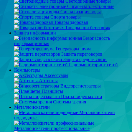
Светодиодные товары
Сигареты электронные
Сигнализация воды
Спорта товары
Товары здоровья
Товары при бетствиях
Защита информации
Безопасность
информационная
Генераторы шума
Защита переговоров
Защита средств связи
Радиомониторинг сетей
Компьютеры
Аксессуары
Антенны
Видеорегистраторы
Планшеты
Платы видеозахвата
Системы зрения
Металлоискатели
Металлоискатели
подводные
Металлоискатели профессиональные