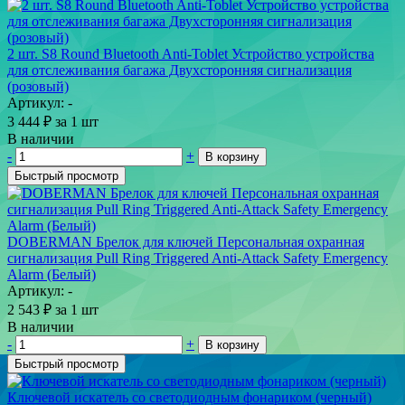
2 шт. S8 Round Bluetooth Anti-Toblet Устройство устройства
для отслеживания багажа Двухсторонняя сигнализация
(розовый)
Артикул: -
3 444
₽
за 1 шт
В наличии
-
+
В корзину
Быстрый просмотр
DOBERMAN Брелок для ключей Персональная охранная
сигнализация Pull Ring Triggered Anti-Attack Safety Emergency
Alarm (Белый)
Артикул: -
2 543
₽
за 1 шт
В наличии
-
+
В корзину
Быстрый просмотр
Ключевой искатель со светодиодным фонариком (черный)