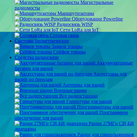
Магистральные
радиомосты
Маршрутизаторы
Оборудование Powerline
Радиосвязь WISP
Сети LoRa для IoT
Сотовая связь
Системы биометрические
Замков товары
Сейфов товары
Средства радиосвязи
Аккумуляторные
батареи для раций
Аксессуары для
раций по брендам
Антенны для раций
Военные рации
Все радиостанции
Гарнитуры для раций
Программаторы для раций
Программное
обеспечение для раций
Рации 27МГц СИ-БИ
диапазона
Рации для горнолыжников