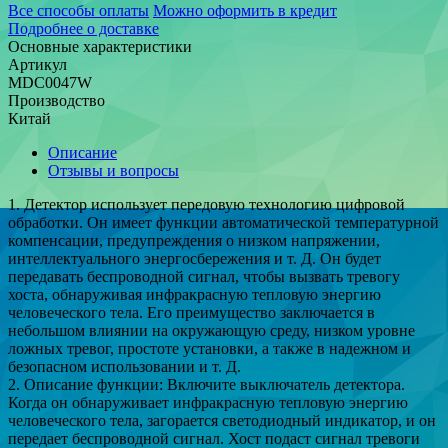
Все способы оплаты
Можно оформить в кредит
Подробнее о доставке
Основные характеристики
Артикул
MDC0047W
Производство
Китай
Описание
Отзывы и вопросы
1. Детектор использует передовую технологию цифровой
обработки. Он имеет функции автоматической температурной
компенсации, предупреждения о низком напряжении,
интеллектуального энергосбережения и т. Д. Он будет
передавать беспроводной сигнал, чтобы вызвать тревогу
хоста, обнаруживая инфракрасную тепловую энергию
человеческого тела. Его преимущество заключается в
небольшом влиянии на окружающую среду, низком уровне
ложных тревог, простоте установки, а также в надежном и
безопасном использовании и т. Д.
2. Описание функции: Включите выключатель детектора.
Когда он обнаруживает инфракрасную тепловую энергию
человеческого тела, загорается светодиодный индикатор, и он
передает беспроводной сигнал. Хост подаст сигнал тревоги