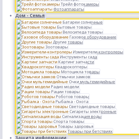
Трейл фотокамеры
Фотоаппараты
Дом - Семья
Батареи солнечные
Бытовые товары
Велосипеда товары
Газовое оборудование
Другие товары
Зоотовары
Измерители-контролеры
Инструменты сада
Картинг запчасти
Квадрокоптеры
Мотоцикла товары
Отмычки замков
Очки мультемидийные
Радио модели
Рации товары
Роботов товары
Рыбалка - Охота
Светодиодные товары
Сигареты электронные
Сигнализация воды
Спорта товары
Товары здоровья
Товары при бетствиях
Защита информации