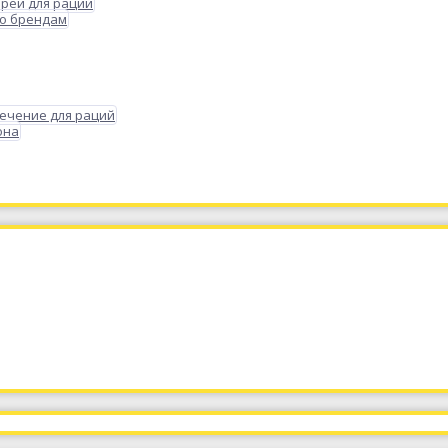
реи для раций
по брендам
ечение для раций
она