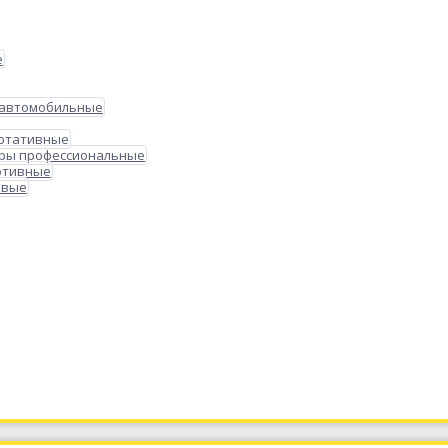
е
 автомобильные
ортативные
ры профессиональные
ртивные
овые