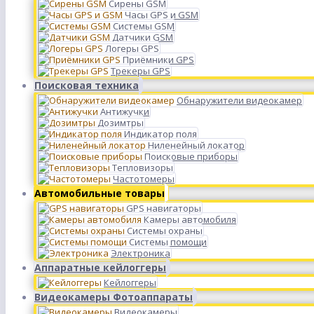
Сирены GSM
Часы GPS и GSM
Системы GSM
Датчики GSM
Логеры GPS
Приёмники GPS
Трекеры GPS
Поисковая техника
Обнаружители видеокамер
Антижучки
Дозимтры
Индикатор поля
Ниленейный локатор
Поисковые приборы
Тепловизоры
Частотомеры
Автомобильные товары
GPS навигаторы
Камеры автомобиля
Системы охраны
Системы помощи
Электроника
Аппаратные кейлоггеры
Кейлоггеры
Видеокамеры Фотоаппараты
Видеокамеры