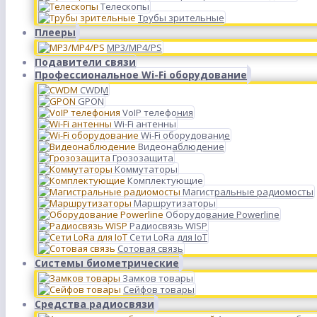
Телескопы
Трубы зрительные
Плееры
MP3/MP4/PS
Подавители связи
Профессиональное Wi-Fi оборудование
CWDM
GPON
VoIP телефония
Wi-Fi антенны
Wi-Fi оборудование
Видеонаблюдение
Грозозащита
Коммутаторы
Комплектующие
Магистральные радиомосты
Маршрутизаторы
Оборудование Powerline
Радиосвязь WISP
Сети LoRa для IoT
Сотовая связь
Системы биометрические
Замков товары
Сейфов товары
Средства радиосвязи