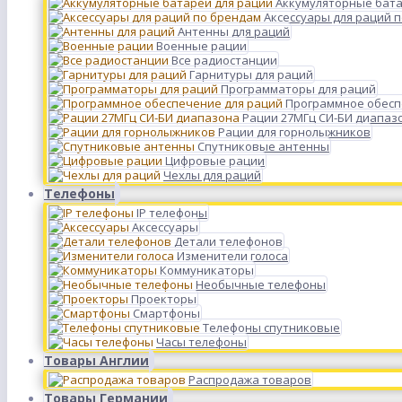
Аккумуляторные бата
Аксессуары для раций 
Антенны для раций
Военные рации
Все радиостанции
Гарнитуры для раций
Программаторы для раций
Программное обесп
Рации 27МГц СИ-БИ диапаз
Рации для горнолыжников
Спутниковые антенны
Цифровые рации
Чехлы для раций
Телефоны
IP телефоны
Аксессуары
Детали телефонов
Изменители голоса
Коммуникаторы
Необычные телефоны
Проекторы
Смартфоны
Телефоны спутниковые
Часы телефоны
Товары Англии
Распродажа товаров
Товары Германии