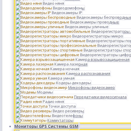
Видео няня
Видеодомофоны
Видеокамеры IP
Видеокамеры беспроводны
Видеокамеры проводные
Видеокамеры уличные
Видеорегистраторы
Видеорегистраторы микро
Видеорегистраторы п
Видеорегистрато
Видеорегистраторы спо
Видеорегистраторы цифр
Камера взрывозащищенная
Камера лазерная
Камера ночная
Камера распознавания
Камера умная
Кодеры-декодеры
Микрофоны видеокамер
Модемы
Передатчики видеосигнала
Радио няня
Точки доступа
Видео ресиверы
Видеотелефоны
Коммутаторы
Мониторы GPS Системы GSM