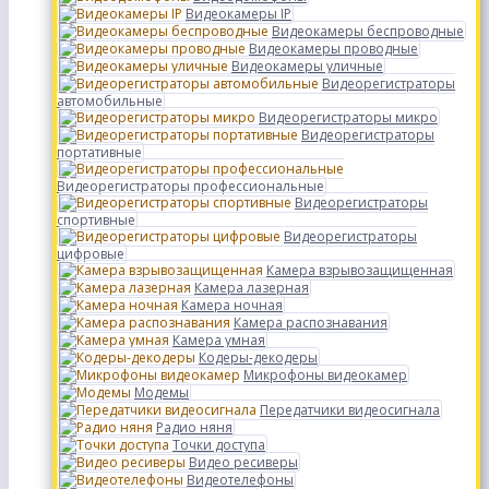
Видеокамеры IP
Видеокамеры беспроводные
Видеокамеры проводные
Видеокамеры уличные
Видеорегистраторы
автомобильные
Видеорегистраторы микро
Видеорегистраторы
портативные
Видеорегистраторы профессиональные
Видеорегистраторы
спортивные
Видеорегистраторы
цифровые
Камера взрывозащищенная
Камера лазерная
Камера ночная
Камера распознавания
Камера умная
Кодеры-декодеры
Микрофоны видеокамер
Модемы
Передатчики видеосигнала
Радио няня
Точки доступа
Видео ресиверы
Видеотелефоны