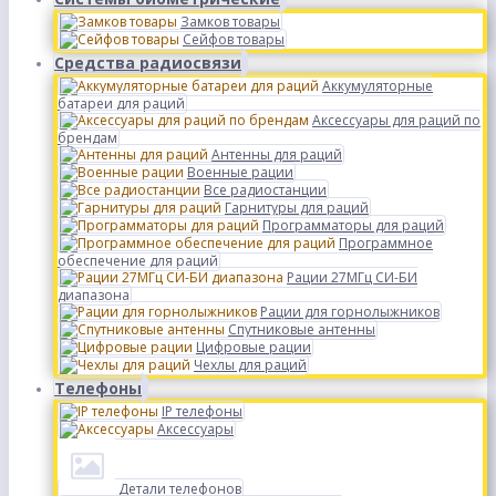
Замков товары
Сейфов товары
Средства радиосвязи
Аккумуляторные
батареи для раций
Аксессуары для раций по
брендам
Антенны для раций
Военные рации
Все радиостанции
Гарнитуры для раций
Программаторы для раций
Программное
обеспечение для раций
Рации 27МГц СИ-БИ
диапазона
Рации для горнолыжников
Спутниковые антенны
Цифровые рации
Чехлы для раций
Телефоны
IP телефоны
Аксессуары
Детали телефонов