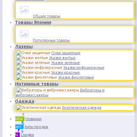
Общие товары
Товары Японии
Популярные товары
Лазеры
Очки защитные
Указки желтые
Указки зелёные
Указки инфракрасные
Указки красные
Указки фиолетовые
Интимные товары
Вибраторы и
вибромассажеры
Одежда
Экзотическая одежда
Новинки
NEW
Хиты продаж
ХИТ
Скидки
%