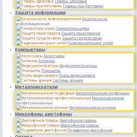
Товары здоровья
Товары при бетствиях
Защита информации
Безопасность
информационная
Генераторы шума
Защита переговоров
Защита средств связи
Радиомониторинг сетей
Компьютеры
Аксессуары
Антенны
Видеорегистраторы
Планшеты
Платы видеозахвата
Системы зрения
Металлоискатели
Металлоискатели подводные
Металлоискатели
профессиональные
Металлоискатели ручные
Микрофоны диктофоны
Диктофонов товары
Микрофонов товары
Подавители диктофонов
Оптика