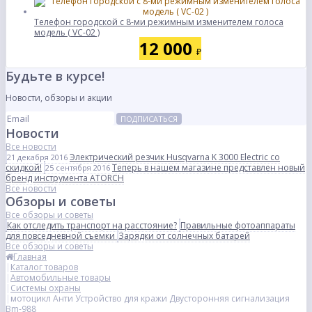
Телефон городской с 8-ми режимным изменителем голоса
модель ( VC-02 )
12 000
₽
Будьте в курсе!
Новости, обзоры и акции
ПОДПИСАТЬСЯ
Новости
Все новости
Электрический резчик Husqvarna K 3000 Electric со
21 декабря 2016
скидкой!
Теперь в нашем магазине представлен новый
25 сентября 2016
бренд инструмента ATORCH
Все новости
Обзоры и советы
Все обзоры и советы
Как отследить транспорт на расстояние?
Правильные фотоаппараты
для повседневной съемки
Зарядки от солнечных батарей
Все обзоры и советы
Главная
Каталог товаров
Автомобильные товары
Системы охраны
мотоцикл Анти Устройство для кражи Двусторонняя сигнализация
Bm-988