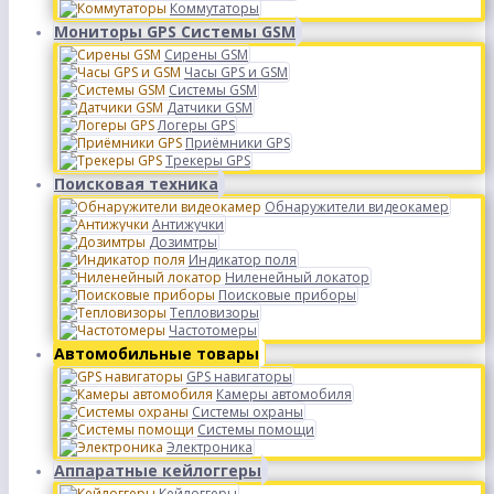
Коммутаторы
Мониторы GPS Системы GSM
Сирены GSM
Часы GPS и GSM
Системы GSM
Датчики GSM
Логеры GPS
Приёмники GPS
Трекеры GPS
Поисковая техника
Обнаружители видеокамер
Антижучки
Дозимтры
Индикатор поля
Ниленейный локатор
Поисковые приборы
Тепловизоры
Частотомеры
Автомобильные товары
GPS навигаторы
Камеры автомобиля
Системы охраны
Системы помощи
Электроника
Аппаратные кейлоггеры
Кейлоггеры