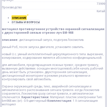
73999
Производство
Китай
ОПИСАНИЕ
ОТЗЫВЫ И ВОПРОСЫ
мотоцикл противоугонное устройство охранной сигнализации
с двухсторонней связью отрезок-луч БМ-988
описание:
дистанционный запуск, подогрев Локомотив.
умный Роб, после запуска двигателя, установите схватить.
новый U.с. умный интеллигентный циркуляционного типа. вырезание,
копирование, кодирование является абсолютно конфиденциальной.
для автомобиля, предотвращения ложных тревог, среднее тревогу,
вызванную действиями. оснащен многоцелевой,себя начать рабочий
день может быть установлен. двухсторонняя сигнализация,
дистанционный мониторинг в режиме реального времени и
контролировать свой автомобиль.
Охрана окружающей среды, тихо, аварийной сигнализации и
автоматического распознавания сигнала тревоги. когда Локомотив
сохраняется, Локомотив сразу сигнал тревоги, и автоматически
отключается.
Характеристики:
Материал: пластик электроники Тип:
bm988 вес (кг) : 0.9 цвет:черный
Комплектация:
1 X сигнализация
мотоцикл