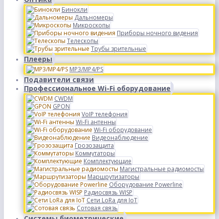
Бинокли
Дальномеры
Микроскопы
Приборы ночного видения
Телескопы
Трубы зрительные
Плееры
MP3/MP4/PS
Подавители связи
Профессиональное Wi-Fi оборудование
CWDM
GPON
VoIP телефония
Wi-Fi антенны
Wi-Fi оборудование
Видеонаблюдение
Грозозащита
Коммутаторы
Комплектующие
Магистральные радиомосты
Маршрутизаторы
Оборудование Powerline
Радиосвязь WISP
Сети LoRa для IoT
Сотовая связь
Системы биометрические