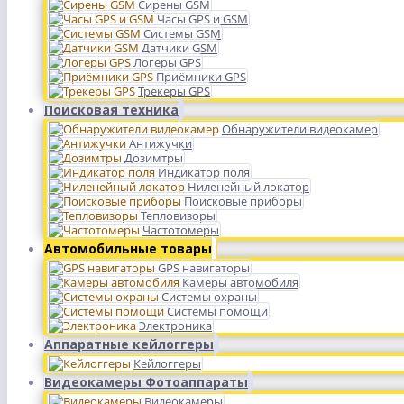
Сирены GSM
Часы GPS и GSM
Системы GSM
Датчики GSM
Логеры GPS
Приёмники GPS
Трекеры GPS
Поисковая техника
Обнаружители видеокамер
Антижучки
Дозимтры
Индикатор поля
Ниленейный локатор
Поисковые приборы
Тепловизоры
Частотомеры
Автомобильные товары
GPS навигаторы
Камеры автомобиля
Системы охраны
Системы помощи
Электроника
Аппаратные кейлоггеры
Кейлоггеры
Видеокамеры Фотоаппараты
Видеокамеры