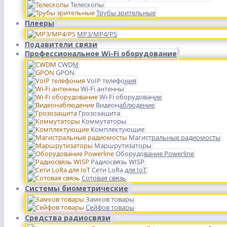
Телескопы
Трубы зрительные
Плееры
MP3/MP4/PS
Подавители связи
Профессиональное Wi-Fi оборудование
CWDM
GPON
VoIP телефония
Wi-Fi антенны
Wi-Fi оборудование
Видеонаблюдение
Грозозащита
Коммутаторы
Комплектующие
Магистральные радиомосты
Маршрутизаторы
Оборудование Powerline
Радиосвязь WISP
Сети LoRa для IoT
Сотовая связь
Системы биометрические
Замков товары
Сейфов товары
Средства радиосвязи