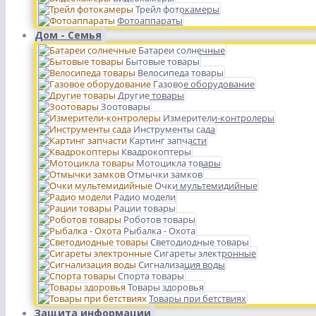
Трейл фотокамеры
Фотоаппараты
Дом - Семья
Батареи солнечные
Бытовые товары
Велосипеда товары
Газовое оборудование
Другие товары
Зоотовары
Измерители-контролеры
Инструменты сада
Картинг запчасти
Квадрокоптеры
Мотоцикла товары
Отмычки замков
Очки мультемидийные
Радио модели
Рации товары
Роботов товары
Рыбалка - Охота
Светодиодные товары
Сигареты электронные
Сигнализация воды
Спорта товары
Товары здоровья
Товары при бетствиях
Защита информации