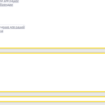
еи для раций
 брендам
чение для раций
на