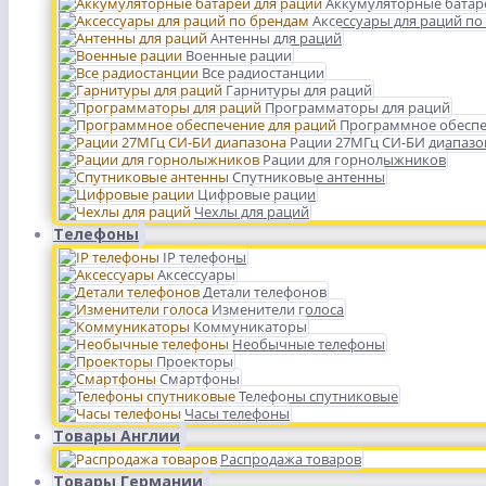
Аккумуляторные батар
Аксессуары для раций по
Антенны для раций
Военные рации
Все радиостанции
Гарнитуры для раций
Программаторы для раций
Программное обеспе
Рации 27МГц СИ-БИ диапазо
Рации для горнолыжников
Спутниковые антенны
Цифровые рации
Чехлы для раций
Телефоны
IP телефоны
Аксессуары
Детали телефонов
Изменители голоса
Коммуникаторы
Необычные телефоны
Проекторы
Смартфоны
Телефоны спутниковые
Часы телефоны
Товары Англии
Распродажа товаров
Товары Германии