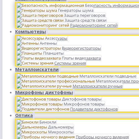
Безопасность информацио
Генераторы шума
Защита переговоров
Защита средств связи
Радиомониторинг сетей
Компьютеры
Аксессуары
Антенны
Видеорегистраторы
Планшеты
Платы видеозахвата
Системы зрения
Металлоискатели
Металлоискатели подводные
Металлоискатели пр
Металлоискатели ручные
Микрофоны диктофоны
Диктофонов товары
Микрофонов товары
Подавители диктофонов
Оптика
Бинокли
Дальномеры
Микроскопы
Приборы ночного видения