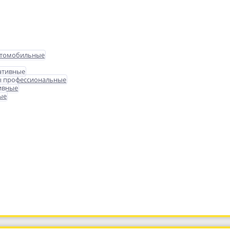
втомобильные
ативные
ы профессиональные
ивные
ые