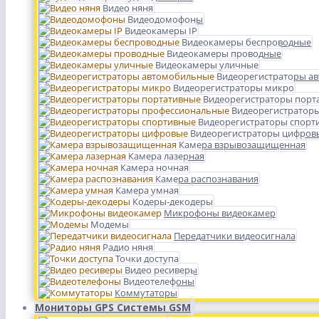
Видео няня
Видеодомофоны
Видеокамеры IP
Видеокамеры беспроводные
Видеокамеры проводные
Видеокамеры уличные
Видеорегистраторы а
Видеорегистраторы микро
Видеорегистраторы порт
Видеорегистратор
Видеорегистраторы спорт
Видеорегистраторы цифров
Камера взрывозащищенная
Камера лазерная
Камера ночная
Камера распознавания
Камера умная
Кодеры-декодеры
Микрофоны видеокамер
Модемы
Передатчики видеосигнала
Радио няня
Точки доступа
Видео ресиверы
Видеотелефоны
Коммутаторы
Мониторы GPS Системы GSM