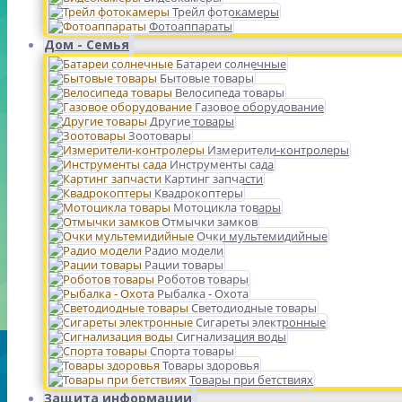
Трейл фотокамеры
Фотоаппараты
Дом - Семья
Батареи солнечные
Бытовые товары
Велосипеда товары
Газовое оборудование
Другие товары
Зоотовары
Измерители-контролеры
Инструменты сада
Картинг запчасти
Квадрокоптеры
Мотоцикла товары
Отмычки замков
Очки мультемидийные
Радио модели
Рации товары
Роботов товары
Рыбалка - Охота
Светодиодные товары
Сигареты электронные
Сигнализация воды
Спорта товары
Товары здоровья
Товары при бетствиях
Защита информации