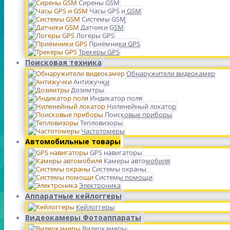
Сирены GSM
Часы GPS и GSM
Системы GSM
Датчики GSM
Логеры GPS
Приёмники GPS
Трекеры GPS
Поисковая техника
Обнаружители видеокамер
Антижучки
Дозимтры
Индикатор поля
Ниленейный локатор
Поисковые приборы
Тепловизоры
Частотомеры
Автомобильные товары
GPS навигаторы
Камеры автомобиля
Системы охраны
Системы помощи
Электроника
Аппаратные кейлоггеры
Кейлоггеры
Видеокамеры Фотоаппараты
Видеокамеры