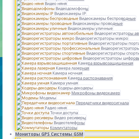
Видео няня
Видеодомофоны
Видеокамеры IP
Видеокамеры беспроводные
Видеокамеры проводные
Видеокамеры уличные
Видеорегистраторы а
Видеорегистраторы микро
Видеорегистраторы порт
Видеорегистратор
Видеорегистраторы спорт
Видеорегистраторы цифров
Камера взрывозащищенная
Камера лазерная
Камера ночная
Камера распознавания
Камера умная
Кодеры-декодеры
Микрофоны видеокамер
Модемы
Передатчики видеосигнала
Радио няня
Точки доступа
Видео ресиверы
Видеотелефоны
Коммутаторы
Мониторы GPS Системы GSM