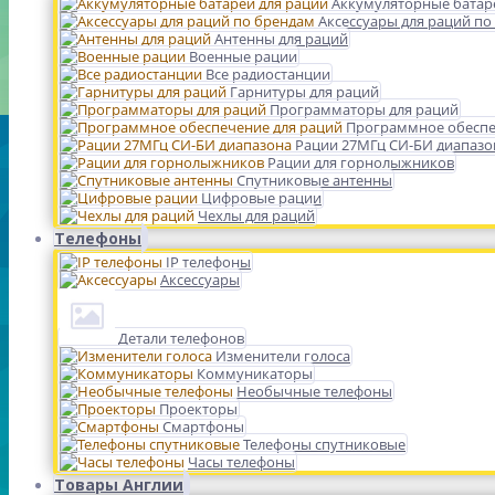
Аккумуляторные батар
Аксессуары для раций по
Антенны для раций
Военные рации
Все радиостанции
Гарнитуры для раций
Программаторы для раций
Программное обеспе
Рации 27МГц СИ-БИ диапазо
Рации для горнолыжников
Спутниковые антенны
Цифровые рации
Чехлы для раций
Телефоны
IP телефоны
Аксессуары
Детали телефонов
Изменители голоса
Коммуникаторы
Необычные телефоны
Проекторы
Смартфоны
Телефоны спутниковые
Часы телефоны
Товары Англии