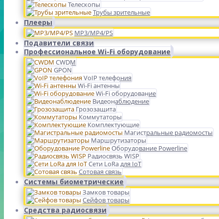
Телескопы
Трубы зрительные
Плееры
MP3/MP4/PS
Подавители связи
Профессиональное Wi-Fi оборудование
CWDM
GPON
VoIP телефония
Wi-Fi антенны
Wi-Fi оборудование
Видеонаблюдение
Грозозащита
Коммутаторы
Комплектующие
Магистральные радиомосты
Маршрутизаторы
Оборудование Powerline
Радиосвязь WISP
Сети LoRa для IoT
Сотовая связь
Системы биометрические
Замков товары
Сейфов товары
Средства радиосвязи