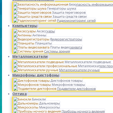
Безопасность информацио
Генераторы шума
Защита переговоров
Защита средств связи
Радиомониторинг сетей
Компьютеры
Аксессуары
Антенны
Видеорегистраторы
Планшеты
Платы видеозахвата
Системы зрения
Металлоискатели
Металлоискатели подводные
Металлоискатели пр
Металлоискатели ручные
Микрофоны диктофоны
Диктофонов товары
Микрофонов товары
Подавители диктофонов
Оптика
Бинокли
Дальномеры
Микроскопы
Приборы ночного видения