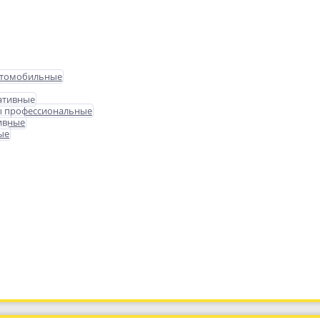
втомобильные
ативные
ы профессиональные
ивные
ые