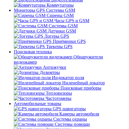
Коммутаторы
Мониторы GPS Системы GSM
Сирены GSM
Часы GPS и GSM
Системы GSM
Датчики GSM
Логеры GPS
Приёмники GPS
Трекеры GPS
Поисковая техника
Обнаружители
видеокамер
Антижучки
Дозимтры
Индикатор поля
Ниленейный локатор
Поисковые приборы
Тепловизоры
Частотомеры
Автомобильные товары
GPS навигаторы
Камеры автомобиля
Системы охраны
Системы помощи