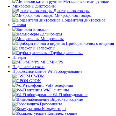
Металлоискатели ручные
Микрофоны диктофоны
Диктофонов товары
Микрофонов товары
Подавители диктофонов
Оптика
Бинокли
Дальномеры
Микроскопы
Приборы ночного видения
Телескопы
Трубы зрительные
Плееры
MP3/MP4/PS
Подавители связи
Профессиональное Wi-Fi оборудование
CWDM
GPON
VoIP телефония
Wi-Fi антенны
Wi-Fi оборудование
Видеонаблюдение
Грозозащита
Коммутаторы
Комплектующие