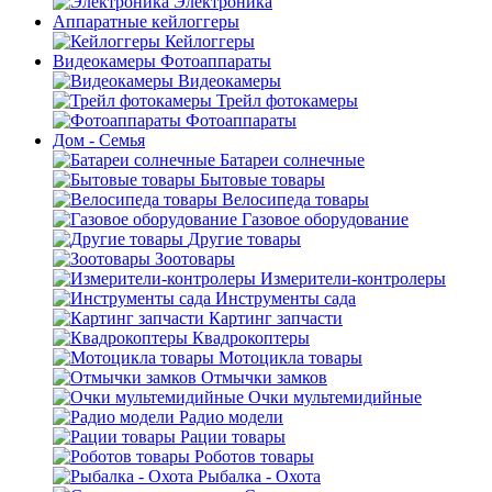
Электроника
Аппаратные кейлоггеры
Кейлоггеры
Видеокамеры Фотоаппараты
Видеокамеры
Трейл фотокамеры
Фотоаппараты
Дом - Семья
Батареи солнечные
Бытовые товары
Велосипеда товары
Газовое оборудование
Другие товары
Зоотовары
Измерители-контролеры
Инструменты сада
Картинг запчасти
Квадрокоптеры
Мотоцикла товары
Отмычки замков
Очки мультемидийные
Радио модели
Рации товары
Роботов товары
Рыбалка - Охота