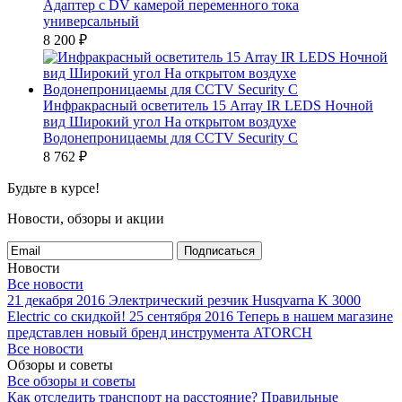
Адаптер с DV камерой переменного тока
универсальный
8 200
₽
Инфракрасный осветитель 15 Array IR LEDS Ночной
вид Широкий угол На открытом воздухе
Водонепроницаемы для CCTV Security C
8 762
₽
Будьте в курсе!
Новости, обзоры и акции
Подписаться
Новости
Все новости
21 декабря 2016
Электрический резчик Husqvarna K 3000
Electric со скидкой!
25 сентября 2016
Теперь в нашем магазине
представлен новый бренд инструмента ATORCH
Все новости
Обзоры и советы
Все обзоры и советы
Как отследить транспорт на расстояние?
Правильные