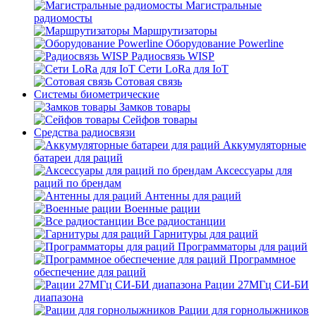
Магистральные
радиомосты
Маршрутизаторы
Оборудование Powerline
Радиосвязь WISP
Сети LoRa для IoT
Сотовая связь
Системы биометрические
Замков товары
Сейфов товары
Средства радиосвязи
Аккумуляторные
батареи для раций
Аксессуары для
раций по брендам
Антенны для раций
Военные рации
Все радиостанции
Гарнитуры для раций
Программаторы для раций
Программное
обеспечение для раций
Рации 27МГц СИ-БИ
диапазона
Рации для горнолыжников