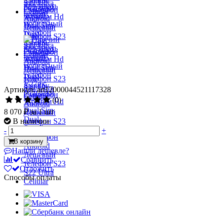
Артикул: art12000044521117328
(0)
8 070 ₽
за 1 шт
В наличии
-
+
В корзину
Нашли дешевле?
Сравнить
Отложить
Способы оплаты