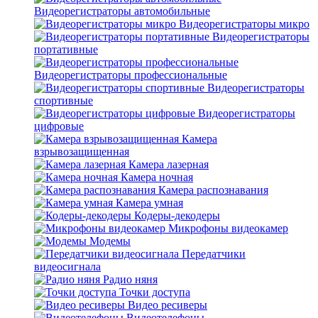
Видеорегистраторы автомобильные
Видеорегистраторы микро
Видеорегистраторы
портативные
Видеорегистраторы профессиональные
Видеорегистраторы
спортивные
Видеорегистраторы
цифровые
Камера
взрывозащищенная
Камера лазерная
Камера ночная
Камера распознавания
Камера умная
Кодеры-декодеры
Микрофоны видеокамер
Модемы
Передатчики
видеосигнала
Радио няня
Точки доступа
Видео ресиверы
Видеотелефоны