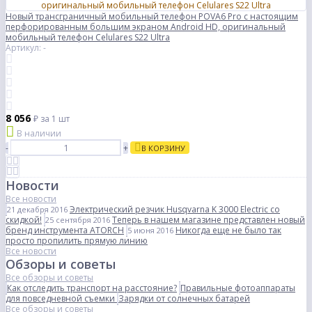
Новый трансграничный мобильный телефон POVA6 Pro с настоящим
перфорированным большим экраном Android HD, оригинальный
мобильный телефон Celulares S22 Ultra
Артикул: -
8 056
₽
за 1 шт
В наличии
-
+
В КОРЗИНУ
Новости
Все новости
Электрический резчик Husqvarna K 3000 Electric со
21 декабря 2016
скидкой!
Теперь в нашем магазине представлен новый
25 сентября 2016
бренд инструмента ATORCH
Никогда еще не было так
5 июня 2016
просто пропилить прямую линию
Все новости
Обзоры и советы
Все обзоры и советы
Как отследить транспорт на расстояние?
Правильные фотоаппараты
для повседневной съемки
Зарядки от солнечных батарей
Все обзоры и советы