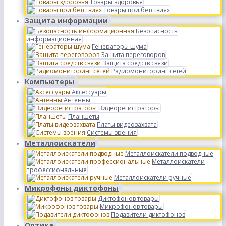
Товары здоровья
Товары при бетствиях
Защита информации
Безопасность
информационная
Генераторы шума
Защита переговоров
Защита средств связи
Радиомониторинг сетей
Компьютеры
Аксессуары
Антенны
Видеорегистраторы
Планшеты
Платы видеозахвата
Системы зрения
Металлоискатели
Металлоискатели подводные
Металлоискатели
профессиональные
Металлоискатели ручные
Микрофоны диктофоны
Диктофонов товары
Микрофонов товары
Подавители диктофонов
Оптика