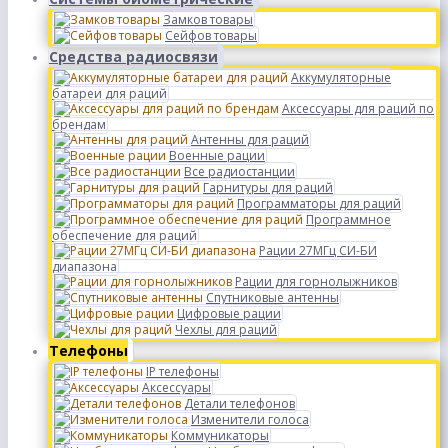
Замков товары
Сейфов товары
Средства радиосвязи
Аккумуляторные
батареи для раций
Аксессуары для раций по
брендам
Антенны для раций
Военные рации
Все радиостанции
Гарнитуры для раций
Программаторы для раций
Программное
обеспечение для раций
Рации 27МГц СИ-БИ
диапазона
Рации для горнолыжников
Спутниковые антенны
Цифровые рации
Чехлы для раций
Телефоны
IP телефоны
Аксессуары
Детали телефонов
Изменители голоса
Коммуникаторы