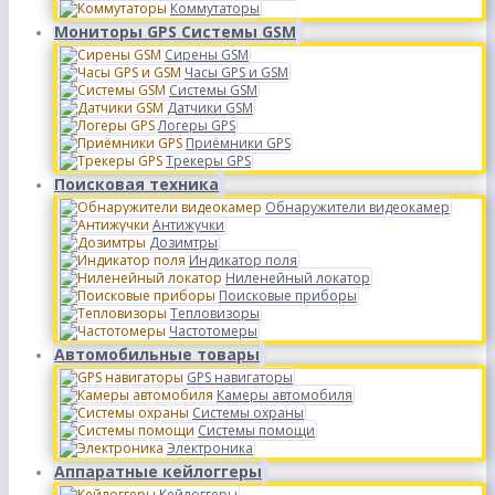
Коммутаторы
Мониторы GPS Системы GSM
Сирены GSM
Часы GPS и GSM
Системы GSM
Датчики GSM
Логеры GPS
Приёмники GPS
Трекеры GPS
Поисковая техника
Обнаружители видеокамер
Антижучки
Дозимтры
Индикатор поля
Ниленейный локатор
Поисковые приборы
Тепловизоры
Частотомеры
Автомобильные товары
GPS навигаторы
Камеры автомобиля
Системы охраны
Системы помощи
Электроника
Аппаратные кейлоггеры
Кейлоггеры