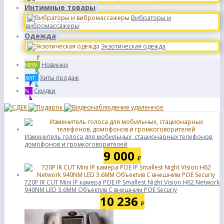
Интимные товары
Вибраторы и
вибромассажеры
Одежда
Экзотическая одежда
Новинки
NEW
Хиты продаж
ХИТ
Скидки
%
Изменитель голоса для мобильных, стационарных телефонов,
домофонов и громкоговорителей
9 000
₽
720P IR CUT Mini IP камера POE IP Smallest Night Vision H62 Network
940NM LED 3.6MM Объектив С внешним POE Securiy
10 236
₽