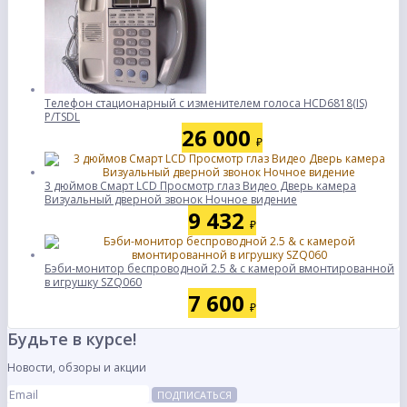
Телефон стационарный с изменителем голоса HCD6818(IS)
P/TSDL
26 000
₽
3 дюймов Смарт LCD Просмотр глаз Видео Дверь камера
Визуальный дверной звонок Ночное видение
9 432
₽
Бэби-монитор беспроводной 2.5 & с камерой вмонтированной
в игрушку SZQ060
7 600
₽
Будьте в курсе!
Новости, обзоры и акции
ПОДПИСАТЬСЯ