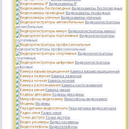
Видеокамеры IP
Видеокамеры беспроводные
Видеокамеры проводные
Видеокамеры уличные
Видеорегистраторы
автомобильные
Видеорегистраторы микро
Видеорегистраторы
портативные
Видеорегистраторы профессиональные
Видеорегистраторы
спортивные
Видеорегистраторы
цифровые
Камера взрывозащищенная
Камера лазерная
Камера ночная
Камера распознавания
Камера умная
Кодеры-декодеры
Микрофоны видеокамер
Модемы
Передатчики видеосигнала
Радио няня
Точки доступа
Видео ресиверы
Видеотелефоны