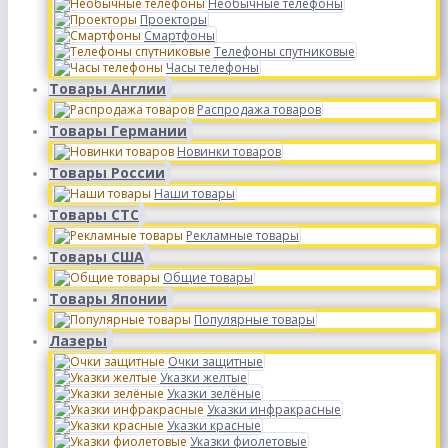
Необычные телефоны
Проекторы
Смартфоны
Телефоны спутниковые
Часы телефоны
Товары Англии
Распродажа товаров
Товары Германии
Новинки товаров
Товары России
Наши товары
Товары СТС
Рекламные товары
Товары США
Общие товары
Товары Японии
Популярные товары
Лазеры
Очки защитные
Указки желтые
Указки зелёные
Указки инфракрасные
Указки красные
Указки фиолетовые