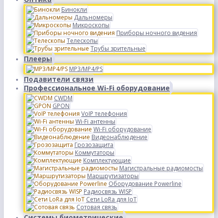
Бинокли
Дальномеры
Микроскопы
Приборы ночного видения
Телескопы
Трубы зрительные
Плееры
MP3/MP4/PS
Подавители связи
Профессиональное Wi-Fi оборудование
CWDM
GPON
VoIP телефония
Wi-Fi антенны
Wi-Fi оборудование
Видеонаблюдение
Грозозащита
Коммутаторы
Комплектующие
Магистральные радиомосты
Маршрутизаторы
Оборудование Powerline
Радиосвязь WISP
Сети LoRa для IoT
Сотовая связь
Системы биометрические