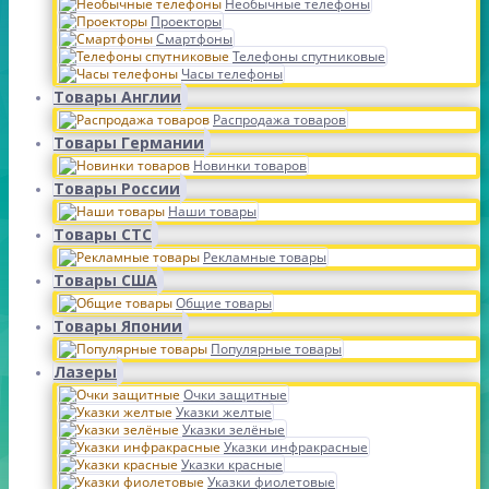
Необычные телефоны
Проекторы
Смартфоны
Телефоны спутниковые
Часы телефоны
Товары Англии
Распродажа товаров
Товары Германии
Новинки товаров
Товары России
Наши товары
Товары СТС
Рекламные товары
Товары США
Общие товары
Товары Японии
Популярные товары
Лазеры
Очки защитные
Указки желтые
Указки зелёные
Указки инфракрасные
Указки красные
Указки фиолетовые