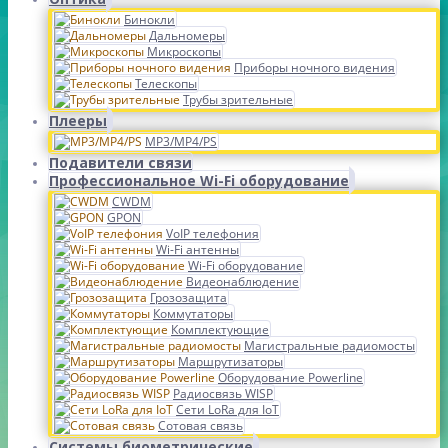
Бинокли
Дальномеры
Микроскопы
Приборы ночного видения
Телескопы
Трубы зрительные
Плееры
MP3/MP4/PS
Подавители связи
Профессиональное Wi-Fi оборудование
CWDM
GPON
VoIP телефония
Wi-Fi антенны
Wi-Fi оборудование
Видеонаблюдение
Грозозащита
Коммутаторы
Комплектующие
Магистральные радиомосты
Маршрутизаторы
Оборудование Powerline
Радиосвязь WISP
Сети LoRa для IoT
Сотовая связь
Системы биометрические