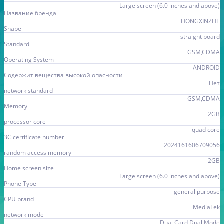
Large screen (6.0 inches and above)
Название бренда
HONGXINZHE
Shape
straight board
Standard
GSM,CDMA
Operating System
ANDROID
Содержит вещества высокой опасности
Нет
network standard
GSM,CDMA
Memory
2GB
processor core
quad core
3C certificate number
2024161606709056
random access memory
2GB
Home screen size
Large screen (6.0 inches and above)
Phone Type
general purpose
CPU brand
MediaTek
network mode
Dual Card Dual Mode