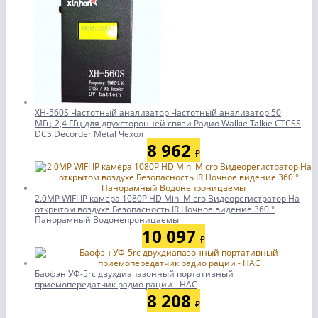
XH-560S Частотный анализатор Частотный анализатор 50
МГц-2,4 ГГц для двухсторонней связи Радио Walkie Talkie CTCSS
DCS Decorder Metal Чехол
8 962
₽
2.0MP WIFI IP камера 1080P HD Mini Micro Видеорегистратор На
открытом воздухе Безопасность IR Ночное видение 360 °
Панорамный Водонепроницаемы
10 097
₽
Баофэн УФ-5rc двухдиапазонный портативный
приемопередатчик радио рации - НАС
8 208
₽