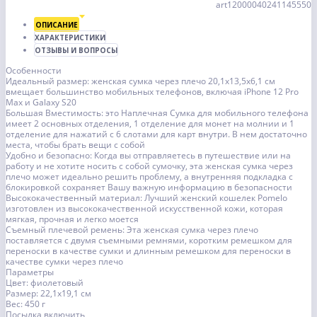
art12000040241145550
ОПИСАНИЕ
ХАРАКТЕРИСТИКИ
ОТЗЫВЫ И ВОПРОСЫ
Особенности
Идеальный размер: женская сумка через плечо 20,1x13,5x6,1 см
вмещает большинство мобильных телефонов, включая iPhone 12 Pro
Max и Galaxy S20
Большая Вместимость: это Наплечная Сумка для мобильного телефона
имеет 2 основных отделения, 1 отделение для монет на молнии и 1
отделение для нажатий с 6 слотами для карт внутри. В нем достаточно
места, чтобы брать вещи с собой
Удобно и безопасно: Когда вы отправляетесь в путешествие или на
работу и не хотите носить с собой сумочку, эта женская сумка через
плечо может идеально решить проблему, а внутренняя подкладка с
блокировкой сохраняет Вашу важную информацию в безопасности
Высококачественный материал: Лучший женский кошелек Pomelo
изготовлен из высококачественной искусственной кожи, которая
мягкая, прочная и легко моется
Съемный плечевой ремень: Эта женская сумка через плечо
поставляется с двумя съемными ремнями, коротким ремешком для
переноски в качестве сумки и длинным ремешком для переноски в
качестве сумки через плечо
Параметры
Цвет: фиолетовый
Размер: 22,1x19,1 см
Вес: 450 г
Посылка включить