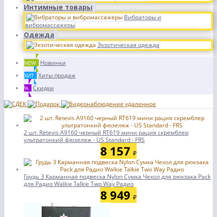
Интимные товары
Вибраторы и
вибромассажеры
Одежда
Экзотическая одежда
Новинки
NEW
Хиты продаж
ХИТ
Скидки
%
2 шт. Retevis A9160 черный RT619 мини рация скремблер
ультратонкий фюзеляж - US Standard - FRS
8 157
₽
Грудь 3 Карманная подвеска Nylon Сумка Чехол для рюкзака Pack
для Радио Walkie Talkie Two Way Радио
8 949
₽