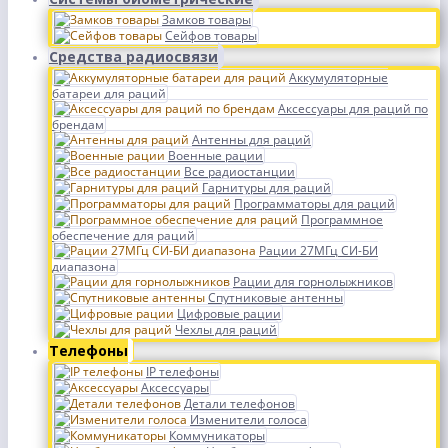
Замков товары
Сейфов товары
Средства радиосвязи
Аккумуляторные
батареи для раций
Аксессуары для раций по
брендам
Антенны для раций
Военные рации
Все радиостанции
Гарнитуры для раций
Программаторы для раций
Программное
обеспечение для раций
Рации 27МГц СИ-БИ
диапазона
Рации для горнолыжников
Спутниковые антенны
Цифровые рации
Чехлы для раций
Телефоны
IP телефоны
Аксессуары
Детали телефонов
Изменители голоса
Коммуникаторы