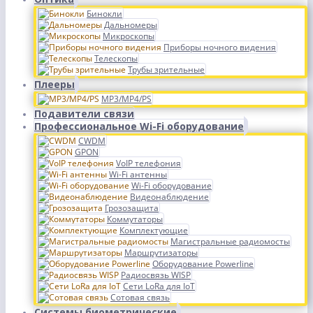
Бинокли
Дальномеры
Микроскопы
Приборы ночного видения
Телескопы
Трубы зрительные
Плееры
MP3/MP4/PS
Подавители связи
Профессиональное Wi-Fi оборудование
CWDM
GPON
VoIP телефония
Wi-Fi антенны
Wi-Fi оборудование
Видеонаблюдение
Грозозащита
Коммутаторы
Комплектующие
Магистральные радиомосты
Маршрутизаторы
Оборудование Powerline
Радиосвязь WISP
Сети LoRa для IoT
Сотовая связь
Системы биометрические