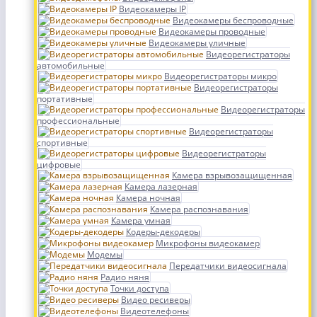
Видеокамеры IP
Видеокамеры беспроводные
Видеокамеры проводные
Видеокамеры уличные
Видеорегистраторы
автомобильные
Видеорегистраторы микро
Видеорегистраторы
портативные
Видеорегистраторы
профессиональные
Видеорегистраторы
спортивные
Видеорегистраторы
цифровые
Камера взрывозащищенная
Камера лазерная
Камера ночная
Камера распознавания
Камера умная
Кодеры-декодеры
Микрофоны видеокамер
Модемы
Передатчики видеосигнала
Радио няня
Точки доступа
Видео ресиверы
Видеотелефоны