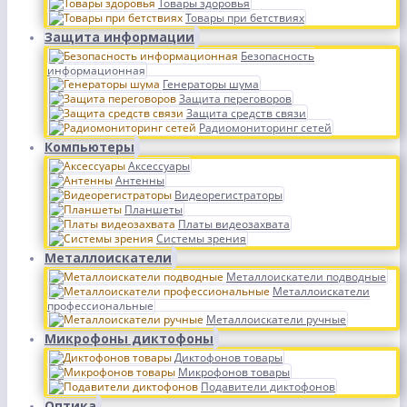
Товары здоровья
Товары при бетствиях
Защита информации
Безопасность
информационная
Генераторы шума
Защита переговоров
Защита средств связи
Радиомониторинг сетей
Компьютеры
Аксессуары
Антенны
Видеорегистраторы
Планшеты
Платы видеозахвата
Системы зрения
Металлоискатели
Металлоискатели подводные
Металлоискатели
профессиональные
Металлоискатели ручные
Микрофоны диктофоны
Диктофонов товары
Микрофонов товары
Подавители диктофонов
Оптика