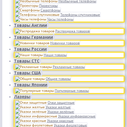
Необычные телефоны
Проекторы
Смартфоны
Телефоны спутниковые
Часы телефоны
Товары Англии
Распродажа товаров
Товары Германии
Новинки товаров
Товары России
Наши товары
Товары СТС
Рекламные товары
Товары США
Общие товары
Товары Японии
Популярные товары
Лазеры
Очки защитные
Указки желтые
Указки зелёные
Указки инфракрасные
Указки красные
Указки фиолетовые