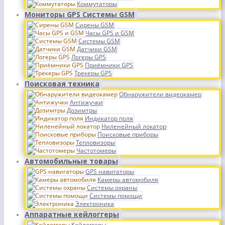
Коммутаторы
Мониторы GPS Системы GSM
Сирены GSM
Часы GPS и GSM
Системы GSM
Датчики GSM
Логеры GPS
Приёмники GPS
Трекеры GPS
Поисковая техника
Обнаружители видеокамер
Антижучки
Дозимтры
Индикатор поля
Ниленейный локатор
Поисковые приборы
Тепловизоры
Частотомеры
Автомобильные товары
GPS навигаторы
Камеры автомобиля
Системы охраны
Системы помощи
Электроника
Аппаратные кейлоггеры
Кейлоггеры