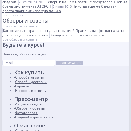
скидкой!
Теперь в нашем магазине представлен новый
25 сентября 2016
бренд инструмента ATORCH
Никогда еще не было так
5 июня 2016
просто пропилить прямую линию
Все новости
Обзоры и советы
Все обзоры и советы
Как отследить транспорт на расстояние?
Правильные фотоаппараты
для повседневной съемки
Зарядки от солнечных батарей
Все обзоры и советы
Будьте в курсе!
Новости, обзоры и акции
ПОДПИСАТЬСЯ
Как купить
Способы оплаты
Способы доставки
Гарантия
Вопросы и ответы
Пресс-центр
Акции и скидки
Обзоры и советы
Фотогалерея
Видеообзоры товаров
О магазине
Сертификаты