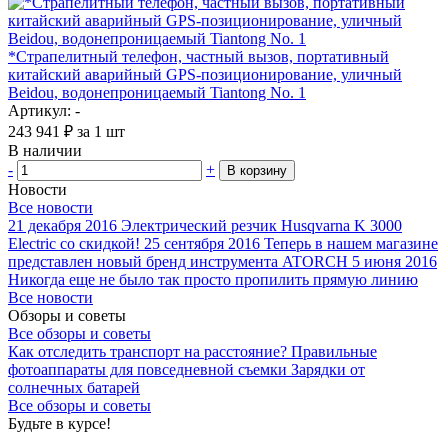
*Страпелитный телефон, частный вызов, портативный
китайский аварийный GPS-позиционирование, уличный
Beidou, водонепроницаемый Tiantong No. 1
Артикул: -
243 941
₽
за 1 шт
В наличии
-
+
В корзину
Новости
Все новости
21 декабря 2016
Электрический резчик Husqvarna K 3000
Electric со скидкой!
25 сентября 2016
Теперь в нашем магазине
представлен новый бренд инструмента ATORCH
5 июня 2016
Никогда еще не было так просто пропилить прямую линию
Все новости
Обзоры и советы
Все обзоры и советы
Как отследить транспорт на расстояние?
Правильные
фотоаппараты для повседневной съемки
Зарядки от
солнечных батарей
Все обзоры и советы
Будьте в курсе!