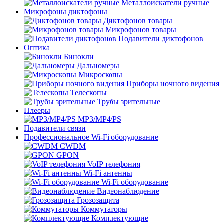
Металлоискатели ручные
Микрофоны диктофоны
Диктофонов товары
Микрофонов товары
Подавители диктофонов
Оптика
Бинокли
Дальномеры
Микроскопы
Приборы ночного видения
Телескопы
Трубы зрительные
Плееры
MP3/MP4/PS
Подавители связи
Профессиональное Wi-Fi оборудование
CWDM
GPON
VoIP телефония
Wi-Fi антенны
Wi-Fi оборудование
Видеонаблюдение
Грозозащита
Коммутаторы
Комплектующие