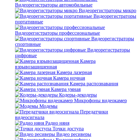
Видеорегистраторы автомобильные
Видеорегистраторы микро
Видеорегистраторы
портативные
Видеорегистраторы профессиональные
Видеорегистраторы
спортивные
Видеорегистраторы
цифровые
Камера
взрывозащищенная
Камера лазерная
Камера ночная
Камера распознавания
Камера умная
Кодеры-декодеры
Микрофоны видеокамер
Модемы
Передатчики
видеосигнала
Радио няня
Точки доступа
Видео ресиверы
Видеотелефоны