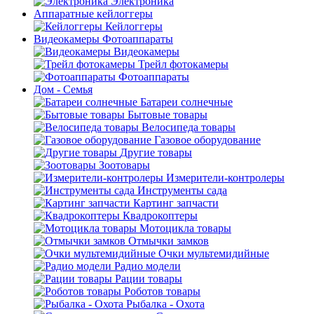
Электроника
Аппаратные кейлоггеры
Кейлоггеры
Видеокамеры Фотоаппараты
Видеокамеры
Трейл фотокамеры
Фотоаппараты
Дом - Семья
Батареи солнечные
Бытовые товары
Велосипеда товары
Газовое оборудование
Другие товары
Зоотовары
Измерители-контролеры
Инструменты сада
Картинг запчасти
Квадрокоптеры
Мотоцикла товары
Отмычки замков
Очки мультемидийные
Радио модели
Рации товары
Роботов товары
Рыбалка - Охота