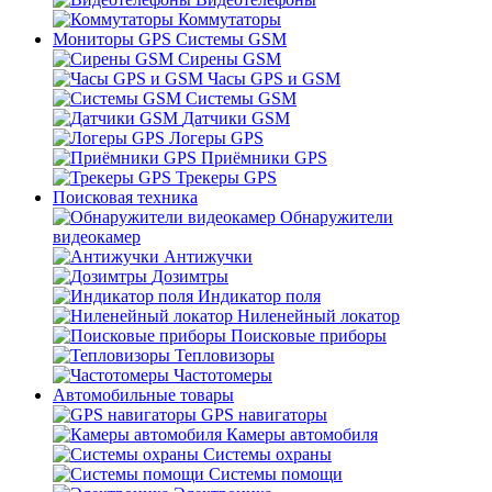
Коммутаторы
Мониторы GPS Системы GSM
Сирены GSM
Часы GPS и GSM
Системы GSM
Датчики GSM
Логеры GPS
Приёмники GPS
Трекеры GPS
Поисковая техника
Обнаружители
видеокамер
Антижучки
Дозимтры
Индикатор поля
Ниленейный локатор
Поисковые приборы
Тепловизоры
Частотомеры
Автомобильные товары
GPS навигаторы
Камеры автомобиля
Системы охраны
Системы помощи