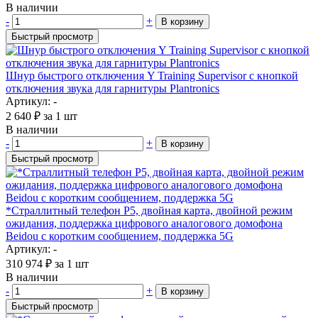
В наличии
-
+
В корзину
Быстрый просмотр
Шнур быстрого отключения Y Training Supervisor с кнопкой
отключения звука для гарнитуры Plantronics
Артикул: -
2 640
₽
за 1 шт
В наличии
-
+
В корзину
Быстрый просмотр
*Страллитный телефон P5, двойная карта, двойной режим
ожидания, поддержка цифрового аналогового домофона
Beidou с коротким сообщением, поддержка 5G
Артикул: -
310 974
₽
за 1 шт
В наличии
-
+
В корзину
Быстрый просмотр