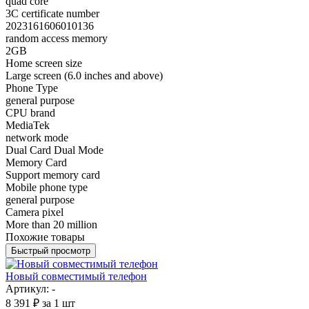
quad core
3C certificate number
2023161606010136
random access memory
2GB
Home screen size
Large screen (6.0 inches and above)
Phone Type
general purpose
CPU brand
MediaTek
network mode
Dual Card Dual Mode
Memory Card
Support memory card
Mobile phone type
general purpose
Camera pixel
More than 20 million
Похожие товары
Быстрый просмотр
Новый совместимый телефон
Артикул: -
8 391
₽
за 1 шт