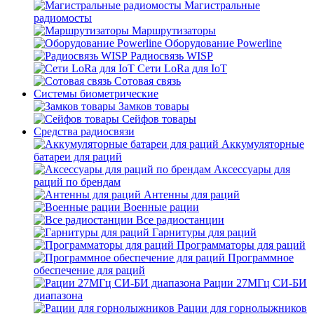
Магистральные
радиомосты
Маршрутизаторы
Оборудование Powerline
Радиосвязь WISP
Сети LoRa для IoT
Сотовая связь
Системы биометрические
Замков товары
Сейфов товары
Средства радиосвязи
Аккумуляторные
батареи для раций
Аксессуары для
раций по брендам
Антенны для раций
Военные рации
Все радиостанции
Гарнитуры для раций
Программаторы для раций
Программное
обеспечение для раций
Рации 27МГц СИ-БИ
диапазона
Рации для горнолыжников