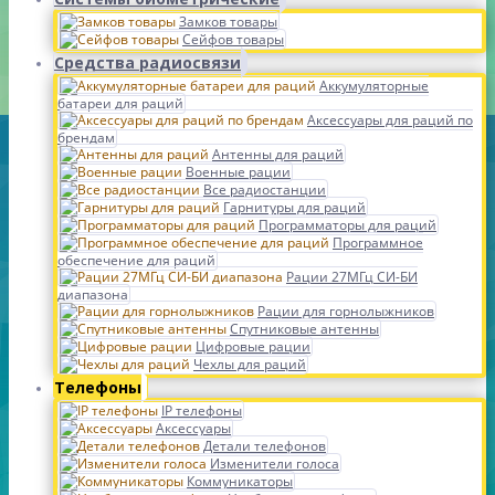
Замков товары
Сейфов товары
Средства радиосвязи
Аккумуляторные
батареи для раций
Аксессуары для раций по
брендам
Антенны для раций
Военные рации
Все радиостанции
Гарнитуры для раций
Программаторы для раций
Программное
обеспечение для раций
Рации 27МГц СИ-БИ
диапазона
Рации для горнолыжников
Спутниковые антенны
Цифровые рации
Чехлы для раций
Телефоны
IP телефоны
Аксессуары
Детали телефонов
Изменители голоса
Коммуникаторы