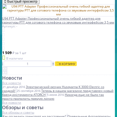
Быстрый просмотр
U94 PTT Adapter Профессиональный очень гибкий адаптер для
гарнитуры PTT для сотового телефона со звуковым интерфейсом 3,5 мм
Артикул: -
1 509
₽
за 1 шт
В наличии
-
+
В КОРЗИНУ
Новости
Все новости
Электрический резчик Husqvarna K 3000 Electric со
21 декабря 2016
скидкой!
Теперь в нашем магазине представлен новый
25 сентября 2016
бренд инструмента ATORCH
Никогда еще не было так
5 июня 2016
просто пропилить прямую линию
Все новости
Обзоры и советы
Все обзоры и советы
Как отследить транспорт на расстояние?
Правильные фотоаппараты