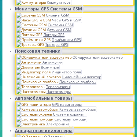
Коммутаторы
Мониторы GPS Системы GSM
Сирены GSM
Часы GPS и GSM
Системы GSM
Датчики GSM
Логеры GPS
Приёмники GPS
Трекеры GPS
Поисковая техника
Обнаружители видеокамер
Антижучки
Дозимтры
Индикатор поля
Ниленейный локатор
Поисковые приборы
Тепловизоры
Частотомеры
Автомобильные товары
GPS навигаторы
Камеры автомобиля
Системы охраны
Системы помощи
Электроника
Аппаратные кейлоггеры
Кейлоггеры