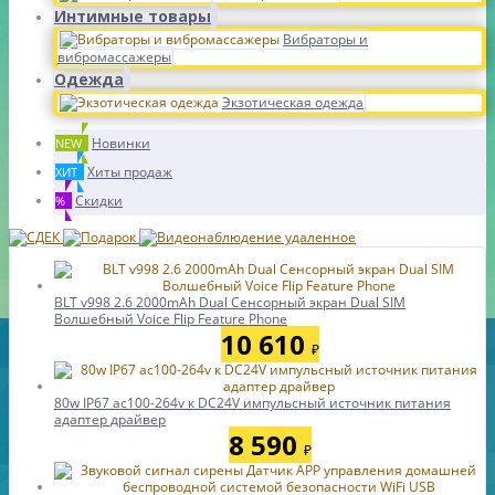
Интимные товары
Вибраторы и
вибромассажеры
Одежда
Экзотическая одежда
Новинки
NEW
Хиты продаж
ХИТ
Скидки
%
BLT v998 2.6 2000mAh Dual Сенсорный экран Dual SIM
Волшебный Voice Flip Feature Phone
10 610
₽
80w IP67 ac100-264v к DC24V импульсный источник питания
адаптер драйвер
8 590
₽