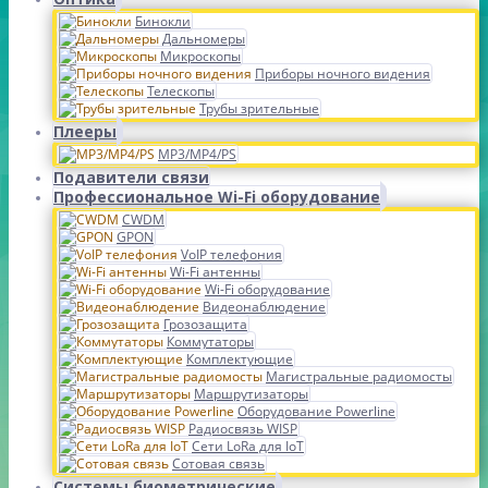
Бинокли
Дальномеры
Микроскопы
Приборы ночного видения
Телескопы
Трубы зрительные
Плееры
MP3/MP4/PS
Подавители связи
Профессиональное Wi-Fi оборудование
CWDM
GPON
VoIP телефония
Wi-Fi антенны
Wi-Fi оборудование
Видеонаблюдение
Грозозащита
Коммутаторы
Комплектующие
Магистральные радиомосты
Маршрутизаторы
Оборудование Powerline
Радиосвязь WISP
Сети LoRa для IoT
Сотовая связь
Системы биометрические