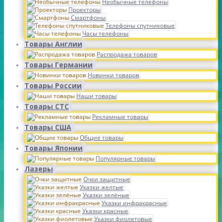
Необычные телефоны
Проекторы
Смартфоны
Телефоны спутниковые
Часы телефоны
Товары Англии
Распродажа товаров
Товары Германии
Новинки товаров
Товары России
Наши товары
Товары СТС
Рекламные товары
Товары США
Общие товары
Товары Японии
Популярные товары
Лазеры
Очки защитные
Указки желтые
Указки зелёные
Указки инфракрасные
Указки красные
Указки фиолетовые