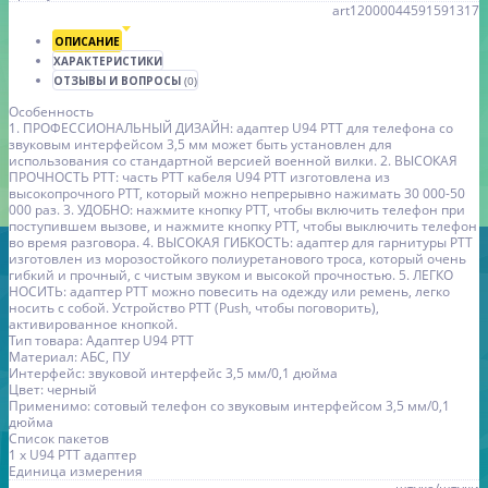
art12000044591591317
ОПИСАНИЕ
ХАРАКТЕРИСТИКИ
ОТЗЫВЫ И ВОПРОСЫ
(0)
Особенность
1. ПРОФЕССИОНАЛЬНЫЙ ДИЗАЙН: адаптер U94 PTT для телефона со
звуковым интерфейсом 3,5 мм может быть установлен для
использования со стандартной версией военной вилки. 2. ВЫСОКАЯ
ПРОЧНОСТЬ PTT: часть PTT кабеля U94 PTT изготовлена из
высокопрочного PTT, который можно непрерывно нажимать 30 000-50
000 раз. 3. УДОБНО: нажмите кнопку PTT, чтобы включить телефон при
поступившем вызове, и нажмите кнопку PTT, чтобы выключить телефон
во время разговора. 4. ВЫСОКАЯ ГИБКОСТЬ: адаптер для гарнитуры PTT
изготовлен из морозостойкого полиуретанового троса, который очень
гибкий и прочный, с чистым звуком и высокой прочностью. 5. ЛЕГКО
НОСИТЬ: адаптер PTT можно повесить на одежду или ремень, легко
носить с собой. Устройство PTT (Push, чтобы поговорить),
активированное кнопкой.
Тип товара: Адаптер U94 PTT
Материал: АБС, ПУ
Интерфейс: звуковой интерфейс 3,5 мм/0,1 дюйма
Цвет: черный
Применимо: сотовый телефон со звуковым интерфейсом 3,5 мм/0,1
дюйма
Список пакетов
1 х U94 PTT адаптер
Единица измерения