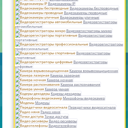
Видеокамеры IP
Видеокамеры беспроводные
Видеокамеры проводные
Видеокамеры уличные
Видеорегистраторы
автомобильные
Видеорегистраторы микро
Видеорегистраторы
портативные
Видеорегистраторы
профессиональные
Видеорегистраторы
спортивные
Видеорегистраторы
цифровые
Камера взрывозащищенная
Камера лазерная
Камера ночная
Камера распознавания
Камера умная
Кодеры-декодеры
Микрофоны видеокамер
Модемы
Передатчики видеосигнала
Радио няня
Точки доступа
Видео ресиверы
Видеотелефоны