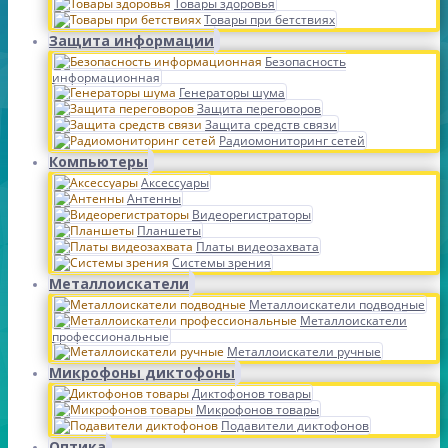
Товары здоровья
Товары при бетствиях
Защита информации
Безопасность
информационная
Генераторы шума
Защита переговоров
Защита средств связи
Радиомониторинг сетей
Компьютеры
Аксессуары
Антенны
Видеорегистраторы
Планшеты
Платы видеозахвата
Системы зрения
Металлоискатели
Металлоискатели подводные
Металлоискатели
профессиональные
Металлоискатели ручные
Микрофоны диктофоны
Диктофонов товары
Микрофонов товары
Подавители диктофонов
Оптика