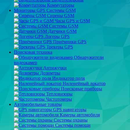
Коммутаторы
Мониторы GPS Системы GSM
Сирены GSM
Часы GPS и GSM
Системы GSM
Датчики GSM
Логеры GPS
Приёмники GPS
Трекеры GPS
Поисковая техника
Обнаружители
видеокамер
Антижучки
Дозимтры
Индикатор поля
Ниленейный локатор
Поисковые приборы
Тепловизоры
Частотомеры
Автомобильные товары
GPS навигаторы
Камеры автомобиля
Системы охраны
Системы помощи