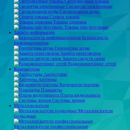
Светодиодные товары
Сигареты электронные
Сигнализация воды
Спорта товары
Товары здоровья
Товары при бетствиях
Защита информации
Безопасность
информационная
Генераторы шума
Защита переговоров
Защита средств связи
Радиомониторинг сетей
Компьютеры
Аксессуары
Антенны
Видеорегистраторы
Планшеты
Платы видеозахвата
Системы зрения
Металлоискатели
Металлоискатели
подводные
Металлоискатели профессиональные