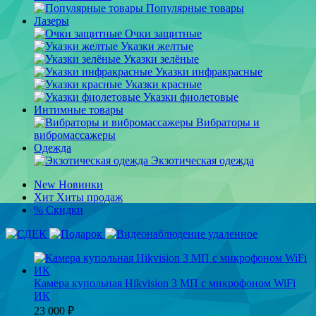
Популярные товары
Лазеры
Очки защитные
Указки желтые
Указки зелёные
Указки инфракрасные
Указки красные
Указки фиолетовые
Интимные товары
Вибраторы и
вибромассажеры
Одежда
Экзотическая одежда
New
Новинки
Хит
Хиты продаж
%
Скидки
Камера купольная Hikvision 3 МП с микрофоном WiFi
ИК
23 000
₽