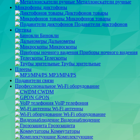
Металлоискатели ручные
Микрофоны диктофоны
Диктофонов товары
Микрофонов товары
Подавители диктофонов
Оптика
Бинокли
Дальномеры
Микроскопы
Приборы ночного видения
Телескопы
Трубы зрительные
Плееры
MP3/MP4/PS
Подавители связи
Профессиональное Wi-Fi оборудование
CWDM
GPON
VoIP телефония
Wi-Fi антенны
Wi-Fi оборудование
Видеонаблюдение
Грозозащита
Коммутаторы
Комплектующие