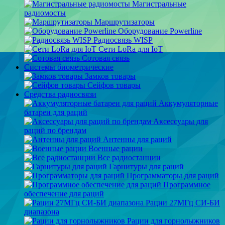
Магистральные
радиомосты
Маршрутизаторы
Оборудование Powerline
Радиосвязь WISP
Сети LoRa для IoT
Сотовая связь
Системы биометрические
Замков товары
Сейфов товары
Средства радиосвязи
Аккумуляторные
батареи для раций
Аксессуары для
раций по брендам
Антенны для раций
Военные рации
Все радиостанции
Гарнитуры для раций
Программаторы для раций
Программное
обеспечение для раций
Рации 27МГц СИ-БИ
диапазона
Рации для горнолыжников