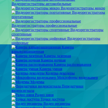
Видеорегистраторы автомобильные
Видеорегистраторы микро
Видеорегистраторы
портативные
Видеорегистраторы профессиональные
Видеорегистраторы
спортивные
Видеорегистраторы
цифровые
Камера
взрывозащищенная
Камера лазерная
Камера ночная
Камера распознавания
Камера умная
Кодеры-декодеры
Микрофоны видеокамер
Модемы
Передатчики
видеосигнала
Радио няня
Точки доступа
Видео ресиверы
Видеотелефоны