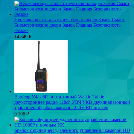
Нержавеющая сталь отпечатков пальцев Замок Смарт
Биометрические двери Замок Главная Безопасность
Замокs
14 849
₽
Baofeng УФ - 6R портативный Walkie Talkie
двухстороннее радио 128ch УВЧ УКВ двухдиапазонный
трансивер обрабатываются - 220V EU штекер
9 106
₽
Брелок с функцией удаленного управления камерой HD