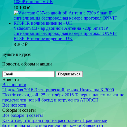
1080P и ночным ИК
10 100
₽
Vstarcam C37-ар двойной Антенна 720p Smart IP
сигнализация беспроводная камера протокол ONVIF
RTSP IR ночное видение - UK
8 302
₽
Будьте в курсе!
Новости, обзоры и акции
Подписаться
Новости
Все новости
21 декабря 2016
Электрический резчик Husqvarna K 3000
Electric со скидкой!
25 сентября 2016
Теперь в нашем магазине
представлен новый бренд инструмента ATORCH
Все новости
Обзоры и советы
Все обзоры и советы
Как отследить транспорт на расстояние?
Правильные
фотоаппараты для повседневной съемки
Зарядки от