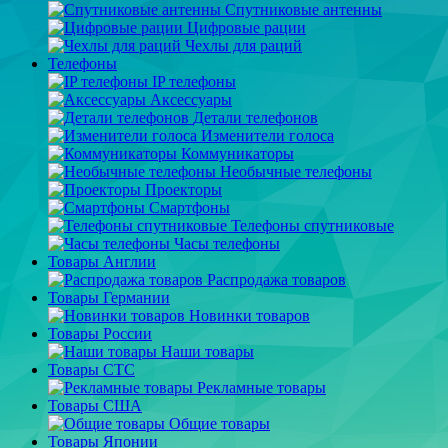
Спутниковые антенны
Цифровые рации
Чехлы для раций
Телефоны
IP телефоны
Аксессуары
Детали телефонов
Изменители голоса
Коммуникаторы
Необычные телефоны
Проекторы
Смартфоны
Телефоны спутниковые
Часы телефоны
Товары Англии
Распродажа товаров
Товары Германии
Новинки товаров
Товары России
Наши товары
Товары СТС
Рекламные товары
Товары США
Общие товары
Товары Японии