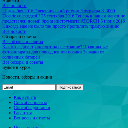
Новости
Все новости
21 декабря 2016
Электрический резчик Husqvarna K 3000
Electric со скидкой!
25 сентября 2016
Теперь в нашем магазине
представлен новый бренд инструмента ATORCH
5 июня 2016
Никогда еще не было так просто пропилить прямую линию
Все новости
Обзоры и советы
Все обзоры и советы
Как отследить транспорт на расстояние?
Правильные
фотоаппараты для повседневной съемки
Зарядки от
солнечных батарей
Все обзоры и советы
Будьте в курсе!
Новости, обзоры и акции
Подписаться
Как купить
Способы оплаты
Способы доставки
Гарантия
Вопросы и ответы
Пресс-центр