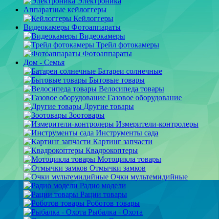
Электроника
Аппаратные кейлоггеры
Кейлоггеры
Видеокамеры Фотоаппараты
Видеокамеры
Трейл фотокамеры
Фотоаппараты
Дом - Семья
Батареи солнечные
Бытовые товары
Велосипеда товары
Газовое оборудование
Другие товары
Зоотовары
Измерители-контролеры
Инструменты сада
Картинг запчасти
Квадрокоптеры
Мотоцикла товары
Отмычки замков
Очки мультемидийные
Радио модели
Рации товары
Роботов товары
Рыбалка - Охота